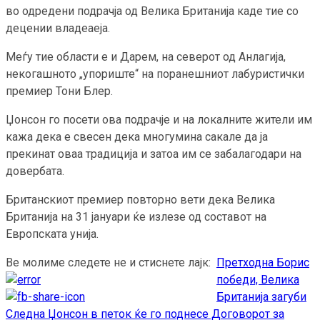
во одредени подрачја од Велика Британија каде тие со
децении владеаеја.
Меѓу тие области е и Дарем, на северот од Анлагија,
некогашното „упориште“ на поранешниот лабуристички
премиер Тони Блер.
Џонсон го посети ова подрачје и на локалните жители им
кажа дека е свесен дека многумина сакале да ја
прекинат оваа традиција и затоа им се забалагодари на
довербата.
Британскиот премиер повторно вети дека Велика
Британија на 31 јануари ќе излезе од составот на
Европската унија.
Ве молиме следете не и стиснете лајк:
Претходна
Борис
Continue
победи, Велика
Reading
Британија загуби
Следна
Џонсон в петок ќе го поднесе Договорот за