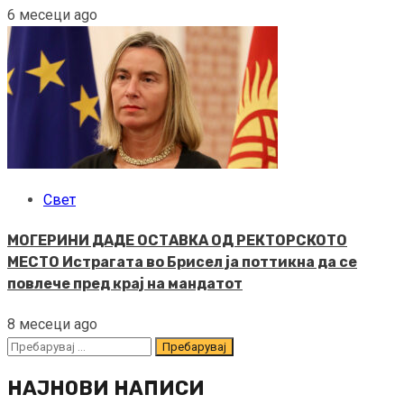
6 месеци ago
Свет
МОГЕРИНИ ДАДЕ ОСТАВКА ОД РЕКТОРСКОТО
МЕСТО Истрагата во Брисел ја поттикна да се
повлече пред крај на мандатот
8 месеци ago
Пребарувај
за:
НАЈНОВИ НАПИСИ