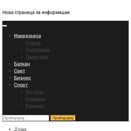
Нова страница за информации
Primary
Menu
Македонија
Скопје
Република
Политика
Балкан
Свет
Бизнис
Спорт
Фудбал
Кошарка
Ракомет
Пребарувај
за:
Дома