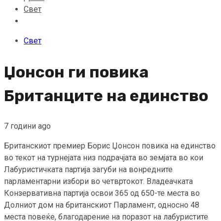
Свет
Свет
Џонсон ги повика
Британците на единство
7 години ago
Британскиот премиер Борис Џонсон повика на единство
во текот на турнејата низ подрачјата во земјата во кои
Лабуристичката партија загуби на вонредните
парламентарни избори во четвртокот. Владеачката
Конзервативна партија освои 365 од 650-те места во
Долниот дом на британскиот Парламент, односно 48
места повеќе, благодарение на поразот на лабуристите