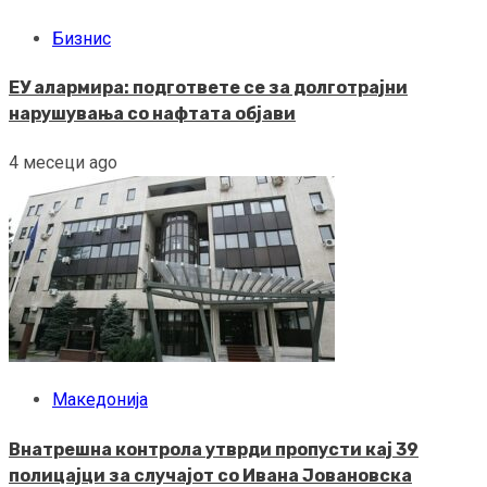
Бизнис
ЕУ алармира: подгответе се за долготрајни
нарушувања со нафтата објави
4 месеци ago
Македонија
Внатрешна контрола утврди пропусти кај 39
полицајци за случајот со Ивана Јовановска