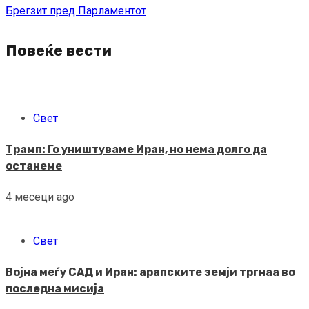
Брегзит пред Парламентот
Повеќе вести
Свет
Трамп: Го уништуваме Иран, но нема долго да
останеме
4 месеци ago
Свет
Војна меѓу САД и Иран: арапските земји тргнаа во
последна мисија