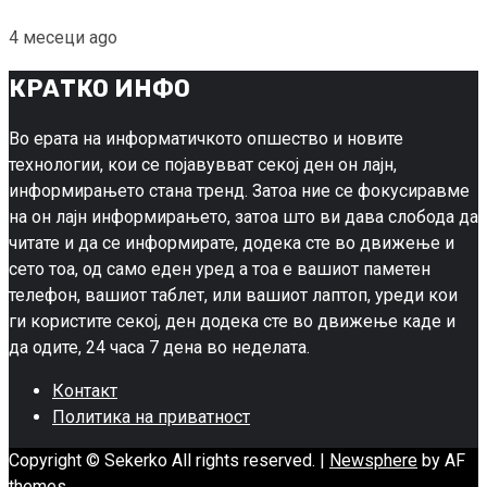
4 месеци ago
КРАТКО ИНФО
Во ерата на информатичкото опшество и новите
технологии, кои се појавувват секој ден он лајн,
информирањето стана тренд. Затоа ние се фокусиравме
на он лајн информирањето, затоа што ви дава слобода да
читате и да се информирате, додека сте во движење и
сето тоа, од само еден уред а тоа е вашиот паметен
телефон, вашиот таблет, или вашиот лаптоп, уреди кои
ги користите секој, ден додека сте во движење каде и
да одите, 24 часа 7 дена во неделата.
Контакт
Политика на приватност
Copyright © Sekerko All rights reserved.
|
Newsphere
by AF
themes.