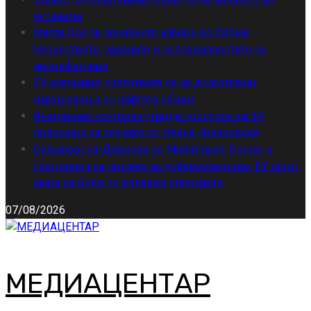
останеме
Марта Кос за локалните избори во Србија:
Насилството, заканите и неправилностите се
неприфатливи
ЕУ алармира: подгответе се за долготрајни
нарушувања со нафтата објави
Внатрешна контрола утврди пропусти кај 39
полицајци за случајот со Ивана Јовановска
Сиљановска-Давкова со Милатовиќ: Скопје и
Подгорица се пример за добрососедство, ЕУ патот
мора да биде по еднакви стандарди
07/08/2026
МЕДИАЦЕНТАР