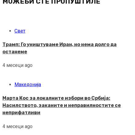
МОЖЕБИ СТЕ ПРОПУШТИЛЕ
Свет
Трамп: Го уништуваме Иран, но нема долго да
останеме
4 месеци ago
Македонија
Марта Кос за локалните избори во Србија:
Насилството, заканите и неправилностите се
неприфатливи
4 месеци ago