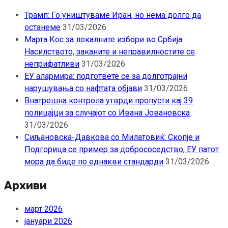
Трамп: Го уништуваме Иран, но нема долго да
останеме
31/03/2026
Марта Кос за локалните избори во Србија:
Насилството, заканите и неправилностите се
неприфатливи
31/03/2026
ЕУ алармира: подгответе се за долготрајни
нарушувања со нафтата објави
31/03/2026
Внатрешна контрола утврди пропусти кај 39
полицајци за случајот со Ивана Јовановска
31/03/2026
Сиљановска-Давкова со Милатовиќ: Скопје и
Подгорица се пример за добрососедство, ЕУ патот
мора да биде по еднакви стандарди
31/03/2026
Архиви
март 2026
јануари 2026