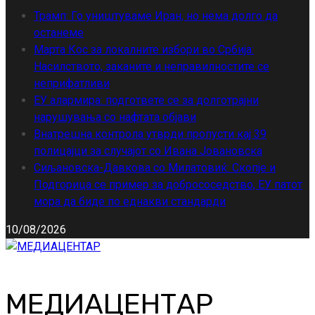
Трамп: Го уништуваме Иран, но нема долго да
останеме
Марта Кос за локалните избори во Србија:
Насилството, заканите и неправилностите се
неприфатливи
ЕУ алармира: подгответе се за долготрајни
нарушувања со нафтата објави
Внатрешна контрола утврди пропусти кај 39
полицајци за случајот со Ивана Јовановска
Сиљановска-Давкова со Милатовиќ: Скопје и
Подгорица се пример за добрососедство, ЕУ патот
мора да биде по еднакви стандарди
10/08/2026
МЕДИАЦЕНТАР