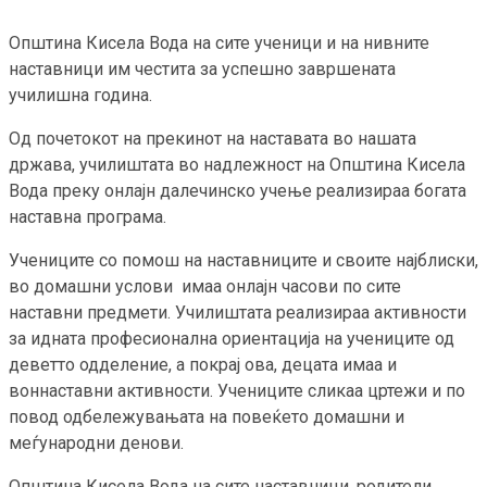
Општина Кисела Вода на сите ученици и на нивните
наставници им честита за успешно завршената
училишна година.
Од почетокот на прекинот на наставата во нашата
држава, училиштата во надлежност на Општина Кисела
Вода преку онлајн далечинско учење реализираа богата
наставна програма.
Учениците со помош на наставниците и своите најблиски,
во домашни услови имаа онлајн часови по сите
наставни предмети. Училиштата реализираа активности
за идната професионална ориентација на учениците од
деветто одделение, а покрај ова, децата имаа и
воннаставни активности. Учениците сликаа цртежи и по
повод одбележувањата на повеќето домашни и
меѓународни денови.
Општина Кисела Вода на сите наставници, родители,