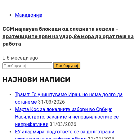
Македонија
ССМ најавува блокади од следната недела –
пратениците први на удар, ќе мора да одат пеш на
работа
6 месеци ago
Пребарувај
за:
НАЈНОВИ НАПИСИ
Трамп: Го уништуваме Иран, но нема долго да
останеме
31/03/2026
Марта Кос за локалните избори во Србија:
Насилството, заканите и неправилностите се
неприфатливи
31/03/2026
ЕУ алармира: подгответе се за долготрајни