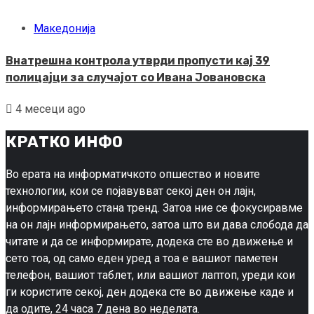
Македонија
Внатрешна контрола утврди пропусти кај 39
полицајци за случајот со Ивана Јовановска
4 месеци ago
КРАТКО ИНФО
Во ерата на информатичкото опшество и новите
технологии, кои се појавувват секој ден он лајн,
информирањето стана тренд. Затоа ние се фокусиравме
на он лајн информирањето, затоа што ви дава слобода да
читате и да се информирате, додека сте во движење и
сето тоа, од само еден уред а тоа е вашиот паметен
телефон, вашиот таблет, или вашиот лаптоп, уреди кои
ги користите секој, ден додека сте во движење каде и
да одите, 24 часа 7 дена во неделата.