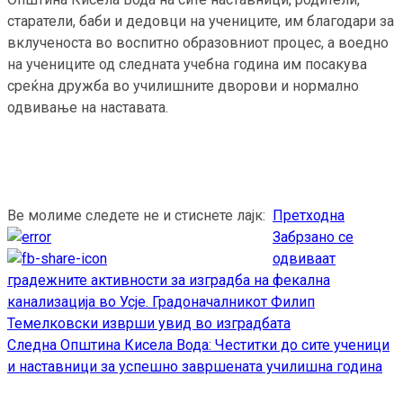
старатели, баби и дедовци на учениците, им благодари за
вклученоста во воспитно образовниот процес, а воедно
на учениците од следната учебна година им посакува
среќна дружба во училишните дворови и нормално
одвивање на наставата.
Ве молиме следете не и стиснете лајк:
Претходна
Continue
Забрзано се
Reading
одвиваат
градежните активности за изградба на фекална
канализација во Усје. Градоначалникот Филип
Темелковски изврши увид во изградбата
Следна
Општина Кисела Вода: Честитки до сите ученици
и наставници за успешно завршената училишна година