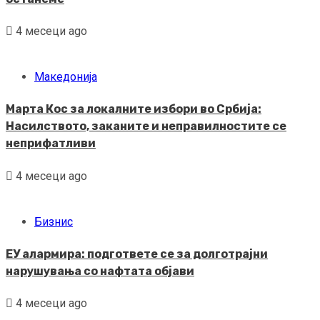
4 месеци ago
Македонија
Марта Кос за локалните избори во Србија:
Насилството, заканите и неправилностите се
неприфатливи
4 месеци ago
Бизнис
ЕУ алармира: подгответе се за долготрајни
нарушувања со нафтата објави
4 месеци ago