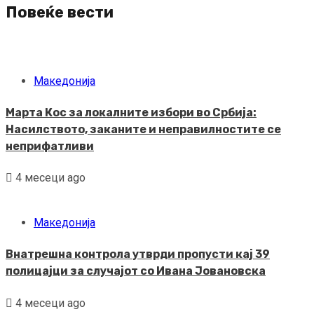
Повеќе вести
Македонија
Марта Кос за локалните избори во Србија:
Насилството, заканите и неправилностите се
неприфатливи
4 месеци ago
Македонија
Внатрешна контрола утврди пропусти кај 39
полицајци за случајот со Ивана Јовановска
4 месеци ago