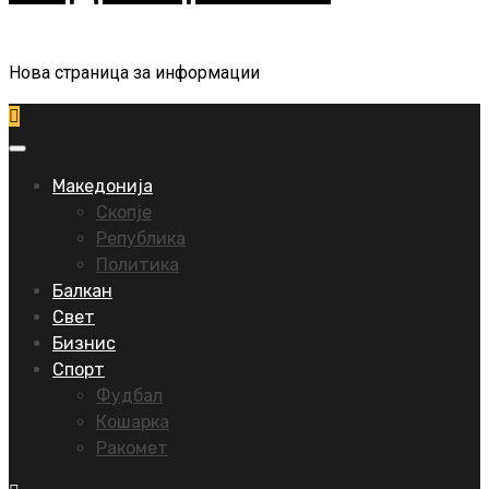
Нова страница за информации
Primary
Menu
Македонија
Скопје
Република
Политика
Балкан
Свет
Бизнис
Спорт
Фудбал
Кошарка
Ракомет