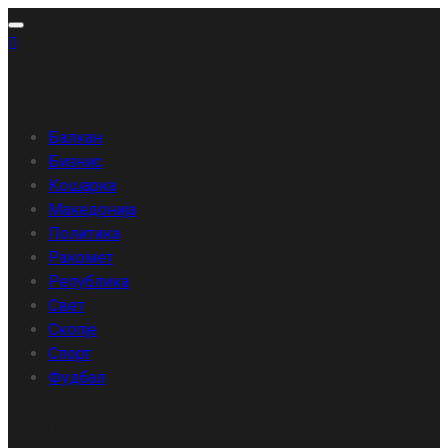
Skip
to
content
Категории
Балкан
Бизнис
Кошарка
Македонија
Политика
Ракомет
Република
Свет
Скопје
Спорт
Фудбал
Скорешни написи