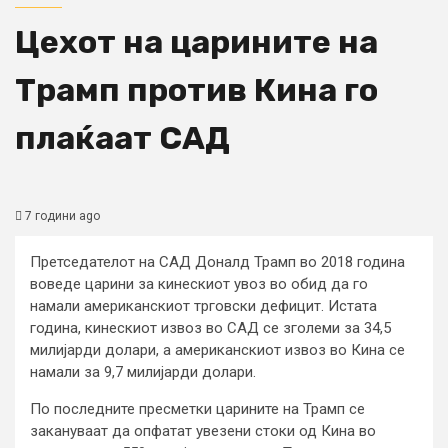
Цехот на царините на
Трамп против Кина го
плаќаат САД
7 години ago
Претседателот на САД Доналд Трамп во 2018 година
воведе царини за кинескиот увоз во обид да го
намали американскиот трговски дефицит. Истата
година, кинескиот извоз во САД се зголеми за 34,5
милијарди долари, а американскиот извоз во Кина се
намали за 9,7 милијарди долари.
По последните пресметки царините на Трамп се
закануваат да опфатат увезени стоки од Кина во