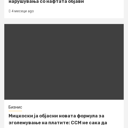
нарушувања со нафтата објави
4 месеци ago
Бизнис
Мицкоски ја објасни новата формула за
зголемување на платите: ССМ не сака да