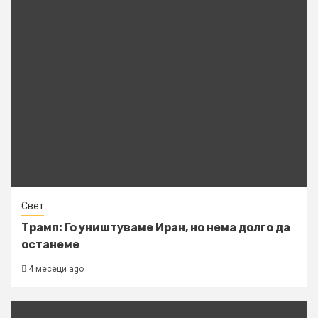
Свет
Трамп: Го уништуваме Иран, но нема долго да
останеме
4 месеци ago