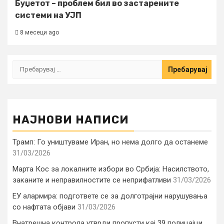
Буџетот – проблем бил во застарените
системи на УЈП
8 месеци ago
Пребарувај
за:
НАЈНОВИ НАПИСИ
Трамп: Го уништуваме Иран, но нема долго да останеме
31/03/2026
Марта Кос за локалните избори во Србија: Насилството,
заканите и неправилностите се неприфатливи
31/03/2026
ЕУ алармира: подгответе се за долготрајни нарушувања
со нафтата објави
31/03/2026
Внатрешна контрола утврди пропусти кај 39 полицајци