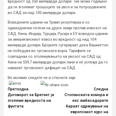
вредност од 550 милијарди долари. Тие може годишно
да ги зголемат трошоците за увоз и за потрошувачите
во САД за над 100 милијарди долари.
Воведените царини на Трамп резултираа и со
одмазднички потези на други земји против извозот на
САД. Кина, Индија, Турција, Русија и ЕУ воведоа царини
за американскиот извоз во вредност од над 104
милијарди долари. Бројките сугерираат дека Вашингтон
не победува во трговската војна. Тарифите се
совпаднаа со зголемувањето на увозот на САД од
Кина на 539,7 милијарди долари лани и не успеаја да го
намалат трговскиот дефицит на САД.
Ве молиме следете не и стиснете лајк:
Continue
Reading
Претходна
Следна
Договорот за Брегзит ја
Стопанската комора и
зголеми вредноста на
екс амбасадорите
фунтата
бараат одржување на
европскиот курс на