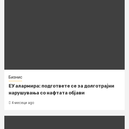
Бизнис
ЕУ алармира: подгответе се за долготрајни
нарушувања со нафтата објави
4 месеци ago