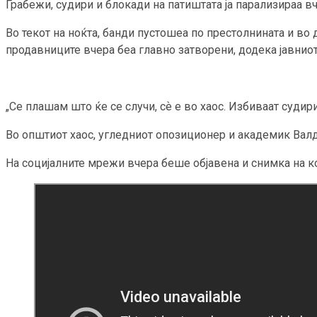
Грабежи, судири и блокади на патиштата ја парализираа в
Во текот на ноќта, банди пустошеа по престолнината и во
продавниците вчера беа главно затворени, додека јавнио
„Се плашам што ќе се случи, сѐ е во хаос. Избиваат судир
Во општиот хаос, угледниот опозиционер и академик Валд
На социјалните мрежи вчера беше објавена и снимка на ко