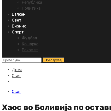
Република
Политика
Балкан
Свет
Бизнис
Спорт
Фудбал
Кошарка
Ракомет
Пребарувај
за:
Дома
Свет
Свет
Хаос во Боливија по оста