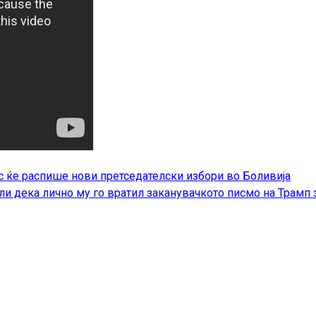
 ќе распише нови претседателски избори во Боливија
и дека лично му го вратил заканувачкото писмо на Трамп з