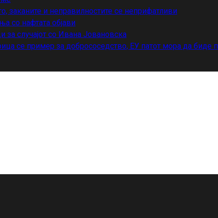
то, заканите и неправилностите се неприфатливи
ња со нафтата објави
и за случајот со Ивана Јовановска
ица се пример за добрососедство, ЕУ патот мора да биде 