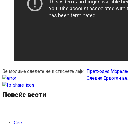
Ве молиме следете не и стиснете лајк:
Претходна
Моралес
Continue
Следна
Ердоган вел
Reading
Повеќе вести
Свет