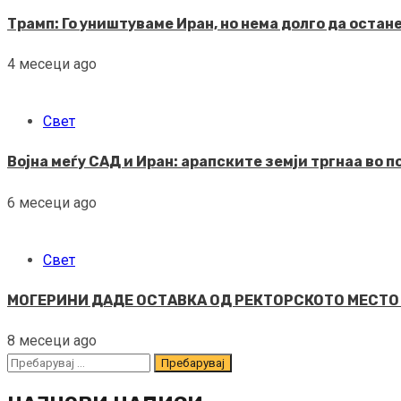
Трамп: Го уништуваме Иран, но нема долго да остан
4 месеци ago
Свет
Војна меѓу САД и Иран: арапските земји тргнаа во 
6 месеци ago
Свет
МОГЕРИНИ ДАДЕ ОСТАВКА ОД РЕКТОРСКОТО МЕСТО Ист
8 месеци ago
Пребарувај
за: