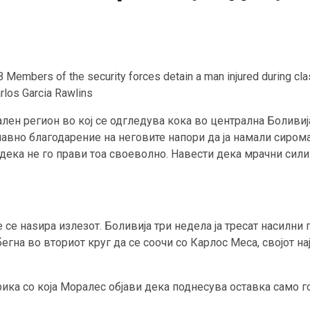
ers of the security forces detain a man injured during clas
rlos Garcia Rawlins
ален регион во кој се одгледува кока во централна Боливиј
авно благодарение на неговите напори да ја намали сиромаш
 дека не го прави тоа своеволно. Навести дека мрачни сили
 се наѕира излезот. Боливија три недела ја тресат насилни 
егна во вториот круг да се соочи со Карлос Меса, својот н
рика со која Моралес објави дека поднесува оставка само 