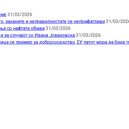
еме
31/03/2026
то, заканите и неправилностите се неприфатливи
31/03/202
ња со нафтата објави
31/03/2026
и за случајот со Ивана Јовановска
31/03/2026
ица се пример за добрососедство, ЕУ патот мора да биде 