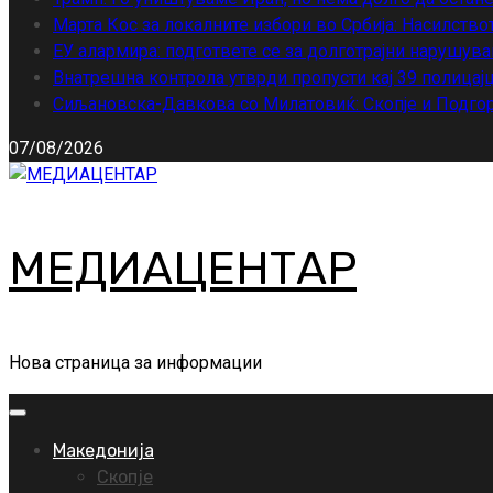
Марта Кос за локалните избори во Србија: Насилство
ЕУ алармира: подгответе се за долготрајни нарушува
Внатрешна контрола утврди пропусти кај 39 полицајц
Сиљановска-Давкова со Милатовиќ: Скопје и Подгор
07/08/2026
МЕДИАЦЕНТАР
Нова страница за информации
Primary
Menu
Македонија
Скопје