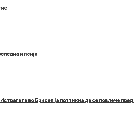
еме
последна мисија
рагата во Брисел ја поттикна да се повлече пред 