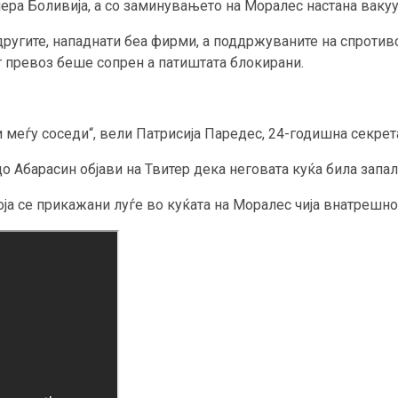
чера Боливија, а со заминувањето на Моралес настана ваку
 другите, нападнати беа фирми, а поддржуваните на спроти
т превоз беше сопрен а патиштата блокирани.
и меѓу соседи“, вели Патрисија Паредес, 24-годишна секрет
о Абарасин објави на Твитер дека неговата куќа била запа
ја се прикажани луѓе во куќата на Моралес чија внатрешно