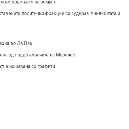
ум во водењето на земјата.
вставените политички фракции се судираа. Училиштата и
арка во Ла Паз.
лена од поддржувачите на Моралес.
ст е исшарана со графити.