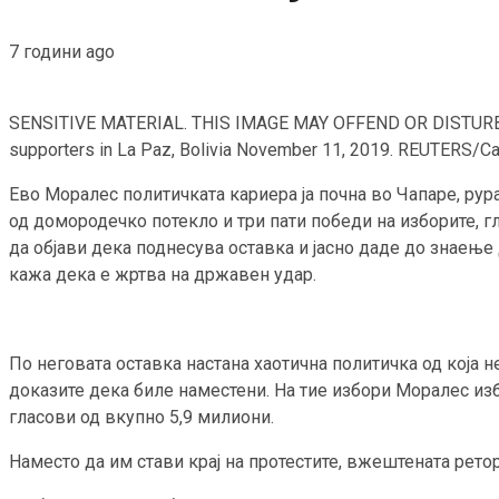
7 години ago
SENSITIVE MATERIAL. THIS IMAGE MAY OFFEND OR DISTURB Memb
supporters in La Paz, Bolivia November 11, 2019. REUTERS/Ca
Ево Моралес политичката кариера ја почна во Чапаре, рур
од домородечко потекло и три пати победи на изборите, гл
да објави дека поднесува оставка и јасно даде до знаење
кажа дека е жртва на државен удар.
По неговата оставка настана хаотична политичка од која не
доказите дека биле наместени. На тие избори Моралес изб
гласови од вкупно 5,9 милиони.
Наместо да им стави крај на протестите, вжештената рето