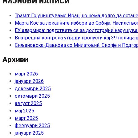
НАЈНОВИ НАПИСИ
Трамп: Го уништуваме Иран, но нема долго да остан
Марта Кос за локалните избори во Србија: Насилство
ЕУ алармира: подгответе се за долготрајни нарушува
Внатрешна контрола утврди пропусти кај 39 полицајц
Сиљановска-Давкова со Милатовиќ: Скопје и Подгор
Архиви
март 2026
јануари 2026
декември 2025
октомври 2025
август 2025
мај 2025
март 2025
февруари 2025
јануари 2025