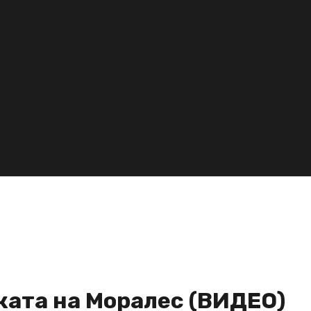
вката на Моралес (ВИДЕО)