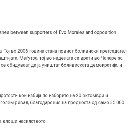
hes between supporters of Evo Morales and opposition
а. Тој во 2006 година стана првиот боливиски претседател
тијата. Меѓутоа, тој во неделата се врати во Чапаре за
 се обидуваат да ја уништат боливиската демократија, и
протести кои избија по изборите на 20 октомври и
ајголем ривал, благодарение на предноста од само 35.000
го влоши насилството.