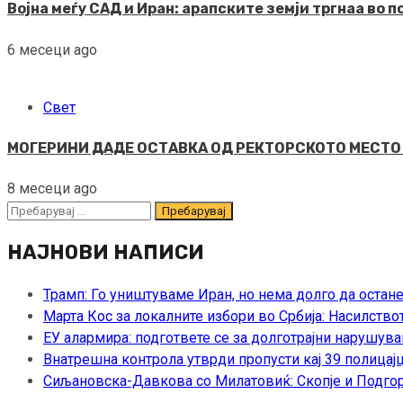
Војна меѓу САД и Иран: арапските земји тргнаа во 
6 месеци ago
Свет
МОГЕРИНИ ДАДЕ ОСТАВКА ОД РЕКТОРСКОТО МЕСТО Ист
8 месеци ago
Пребарувај
за:
НАЈНОВИ НАПИСИ
Трамп: Го уништуваме Иран, но нема долго да остан
Марта Кос за локалните избори во Србија: Насилство
ЕУ алармира: подгответе се за долготрајни нарушува
Внатрешна контрола утврди пропусти кај 39 полицајц
Сиљановска-Давкова со Милатовиќ: Скопје и Подгор