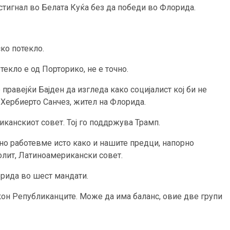
 стигнал во Белата Куќа без да победи во Флорида.
ко потекло.
екло е од Порторико, не е точно.
правејќи Бајден да изгледа како социјалист кој би не
 Хербиерто Санчез, жител на Флорида.
канскиот совет. Тој го поддржува Трамп.
но работевме исто како и нашите предци, напорно
олит, Латиноамерикански совет.
орида во шест мандати.
кон Републиканците. Може да има баланс, овие две групи