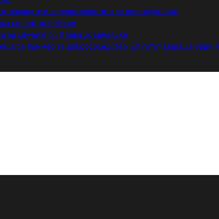
то, заканите и неправилностите се неприфатливи
ња со нафтата објави
и за случајот со Ивана Јовановска
ица се пример за добрососедство, ЕУ патот мора да биде 