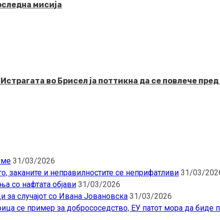
последна мисија
рагата во Брисел ја поттикна да се повлече пред 
еме
31/03/2026
то, заканите и неправилностите се неприфатливи
31/03/202
ња со нафтата објави
31/03/2026
и за случајот со Ивана Јовановска
31/03/2026
ица се пример за добрососедство, ЕУ патот мора да биде 