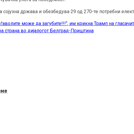
 сојузна држава и обезбедува 29 од 270-те потребни елект
ѓаволите може да загубите!!!“, им крикна Трамп на гласачи
ра страна во дијалогот Белград-Приштина
еме