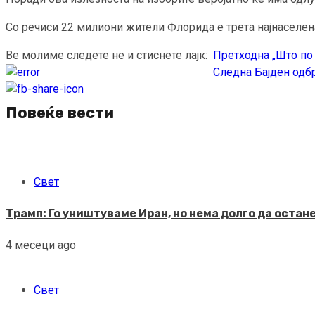
Со речиси 22 милиони жители Флорида е трета најнаселена
Ве молиме следете не и стиснете лајк:
Претходна
„Што по 
Continue
Следна
Бајден одб
Reading
Повеќе вести
Свет
Трамп: Го уништуваме Иран, но нема долго да остан
4 месеци ago
Свет