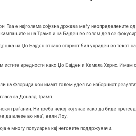
и. Таа е најголема сојузна држава меѓу неопределените о
кампањите и на Трамп и на Бајден во голем дел се фокусир
дршка на Џо Бајден откако стариот бил украден во текот на 
ам истите вредности како Џо Бајден и Камала Харис. Имам 
ели на Флорида кои имаат голем удел во изборниот резулта
 гласа за Доналд Трамп.
нски граѓанин. Ни треба некој кој знае како да биде претсед
е да влезе во неа“, вели Лоу.
оја е многу популарна кај неговите поддржувачи.