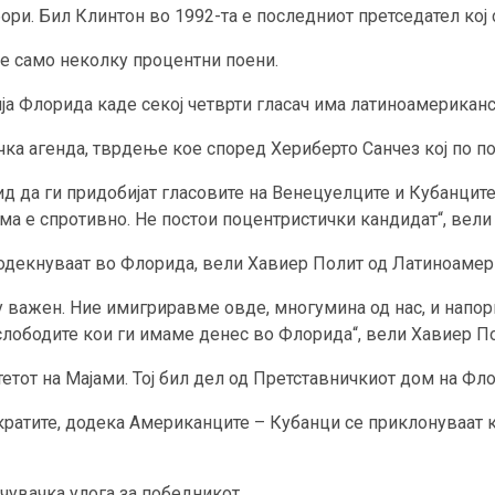
ори. Бил Клинтон во 1992-та е последниот претседател кој
е само неколку процентни поени.
ја Флорида каде секој четврти гласач има латиноамериканс
ка агенда, тврдење кое според Хериберто Санчез кој по пот
д да ги придобијат гласовите на Венецуелците и Кубанците 
ма е спротивно. Не постои поцентристички кандидат“, вели
одекнуваат во Флорида, вели Хавиер Полит од Латиноамери
 важен. Ние имигриравме овде, многумина од нас, и напор
слободите кои ги имаме денес во Флорида“, вели Хавиер П
етот на Мајами. Тој бил дел од Претставничкиот дом на Фл
кратите, додека Американците – Кубанци се приклонуваат 
чувачка улога за победникот.