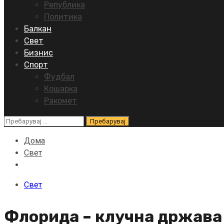
Република
Политика
Балкан
Свет
Бизнис
Спорт
Фудбал
Кошарка
Ракомет
Пребарувај
за:
Дома
Свет
Свет
Флорида – клучна држава 