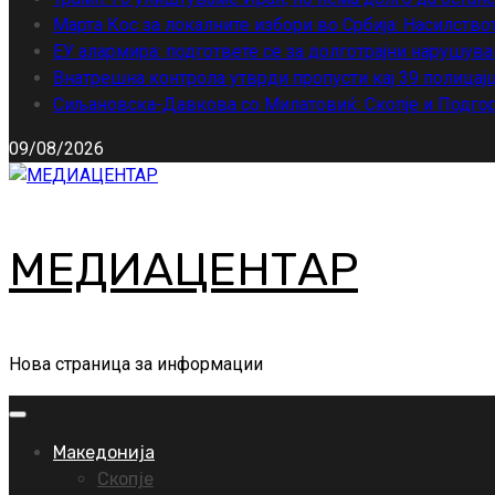
Марта Кос за локалните избори во Србија: Насилство
ЕУ алармира: подгответе се за долготрајни нарушува
Внатрешна контрола утврди пропусти кај 39 полицајц
Сиљановска-Давкова со Милатовиќ: Скопје и Подгор
09/08/2026
МЕДИАЦЕНТАР
Нова страница за информации
Primary
Menu
Македонија
Скопје