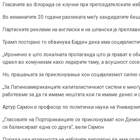
Гласачите во Флорида се клучни при претседателските изб
Во изминатите 20 години разликата меѓу кандидатите беш
Партиските реклами на англиски и на шпански ја преплави
Трамп постојано го обвинува Бајден дека има социјалистич
„Иронично е што локалната пропаганда што ја прават е оби
одвел во комунизам како лидерите таму, а всушност сосе
Но, прашањата за приклонување кон социјализмот силно 
„За Латиноамериканците капиталистичкиот систем е многу
работевме за да ги имаме нештата кои ги имаме денес и 
Артур Сајмон е професор по политички науки на Универзит
„Гласовите на Порториканците се приклонуваат кон Демо
се балансираат една со друга“, вели Сајмон.
Поради ова излезноста на изборите веројатно ќе има одлу