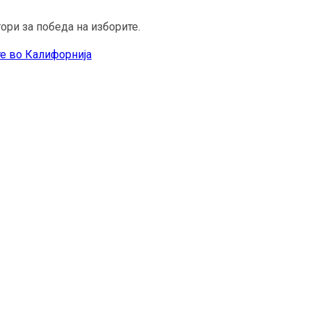
ори за победа на изборите.
те во Калифорнија