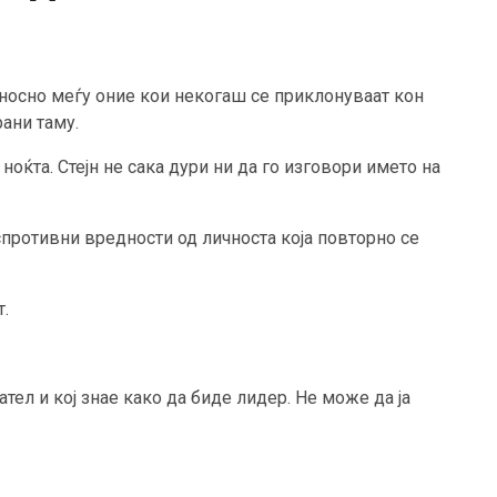
дносно меѓу оние кои некогаш се приклонуваат кон
ани таму.
ноќта. Стејн не сака дури ни да го изговори името на
спротивни вредности од личноста која повторно се
т.
ател и кој знае како да биде лидер. Не може да ја