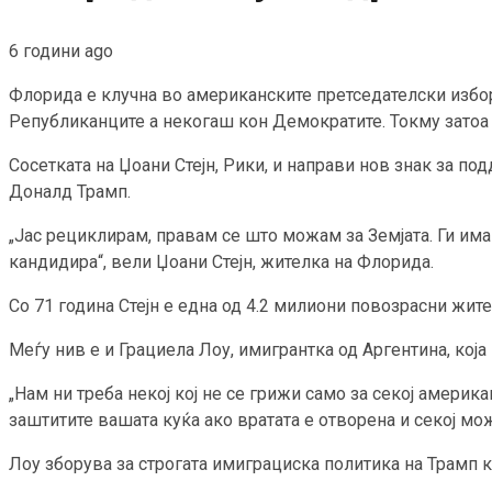
6 години ago
Флорида е клучна во американските претседателски избор
Републиканците а некогаш кон Демократите. Токму затоа 
Сосетката на Џоани Стејн, Рики, и направи нов знак за под
Доналд Трамп.
„Јас рециклирам, правам се што можам за Земјата. Ги им
кандидира“, вели Џоани Стејн, жителка на Флорида.
Со 71 година Стејн е една од 4.2 милиони повозрасни жит
Меѓу нив е и Грациела Лоу, имигрантка од Аргентина, која
„Нам ни треба некој кој не се грижи само за секој америка
заштитите вашата куќа ако вратата е отворена и секој мож
Лоу зборува за строгата имиграциска политика на Трамп к