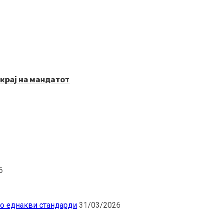
крај на мандатот
6
по еднакви стандарди
31/03/2026