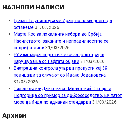
за:
НАЈНОВИ НАПИСИ
Трамп: Го уништуваме Иран, но нема долго да
останеме
31/03/2026
Марта Кос за локалните избори во Србија:
Насилството, заканите и неправилностите се
неприфатливи
31/03/2026
ЕУ алармира: подгответе се за долготрајни
нарушувања со нафтата објави
31/03/2026
Внатрешна контрола утврди пропусти кај 39
полицајци за случајот со Ивана Јовановска
31/03/2026
Сиљановска-Давкова со Милатовиќ: Скопје и
Подгорица се пример за добрососедство, ЕУ патот
мора да биде по еднакви стандарди
31/03/2026
Архиви