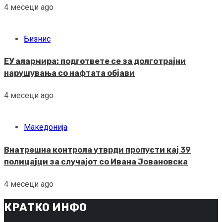
4 месеци ago
Бизнис
ЕУ алармира: подгответе се за долготрајни
нарушувања со нафтата објави
4 месеци ago
Македонија
Внатрешна контрола утврди пропусти кај 39
полицајци за случајот со Ивана Јовановска
4 месеци ago
КРАТКО ИНФО