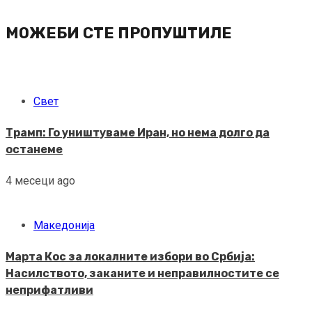
МОЖЕБИ СТЕ ПРОПУШТИЛЕ
Свет
Трамп: Го уништуваме Иран, но нема долго да
останеме
4 месеци ago
Македонија
Марта Кос за локалните избори во Србија:
Насилството, заканите и неправилностите се
неприфатливи