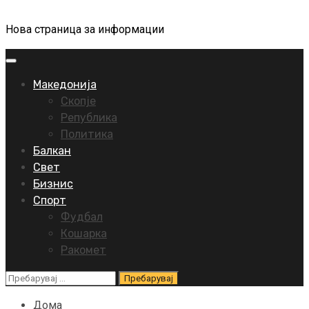
Нова страница за информации
Primary
Menu
Македонија
Скопје
Република
Политика
Балкан
Свет
Бизнис
Спорт
Фудбал
Кошарка
Ракомет
Пребарувај
за:
Дома