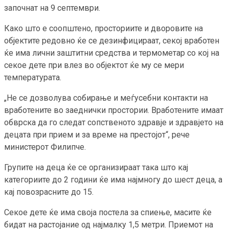
започнат на 9 септември.
Како што е соопштено, просториите и дворовите на
објектите редовно ќе се дезинфицираат, секој вработен
ќе има лични заштитни средства и термометар со кој на
секое дете при влез во објектот ќе му се мери
температурата.
„Не се дозволува собирање и меѓусебни контакти на
вработените во заеднички простории. Вработените имаат
обврска да го следат сопственото здравје и здравјето на
децата при прием и за време на престојот“, рече
министерот Филипче.
Групите на деца ќе се организираат така што кај
категориите до 2 години ќе има најмногу до шест деца, а
кај повозрасните до 15.
Секое дете ќе има своја постела за спиење, масите ќе
бидат на растојание од најмалку 1,5 метри. Приемот на