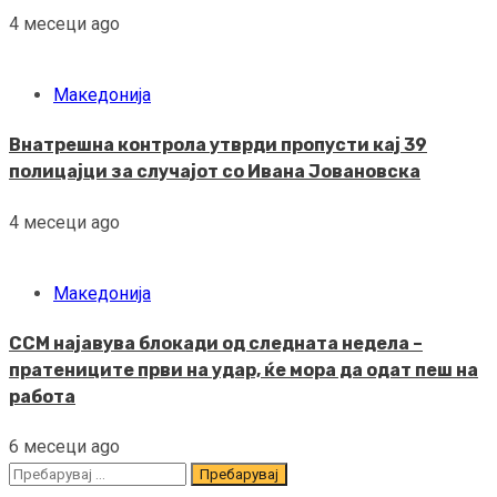
4 месеци ago
Македонија
Внатрешна контрола утврди пропусти кај 39
полицајци за случајот со Ивана Јовановска
4 месеци ago
Македонија
ССМ најавува блокади од следната недела –
пратениците први на удар, ќе мора да одат пеш на
работа
6 месеци ago
Пребарувај