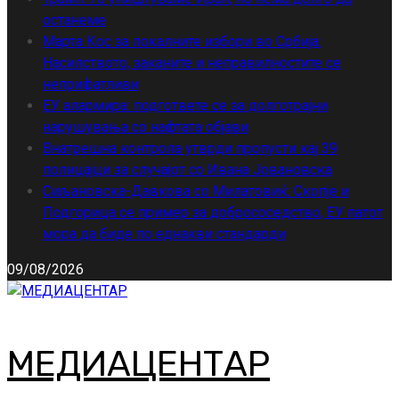
останеме
Марта Кос за локалните избори во Србија:
Насилството, заканите и неправилностите се
неприфатливи
ЕУ алармира: подгответе се за долготрајни
нарушувања со нафтата објави
Внатрешна контрола утврди пропусти кај 39
полицајци за случајот со Ивана Јовановска
Сиљановска-Давкова со Милатовиќ: Скопје и
Подгорица се пример за добрососедство, ЕУ патот
мора да биде по еднакви стандарди
09/08/2026
МЕДИАЦЕНТАР