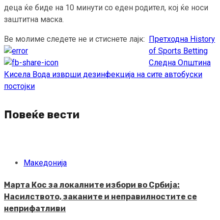
деца ќе биде на 10 минути со еден родител, кој ќе носи
заштитна маска.
Ве молиме следете не и стиснете лајк:
Претходна
History
Continue
of Sports Betting
Reading
Следна
Општина
Кисела Вода изврши дезинфекција на сите автобуски
постојки
Повеќе вести
Македонија
Марта Кос за локалните избори во Србија:
Насилството, заканите и неправилностите се
неприфатливи