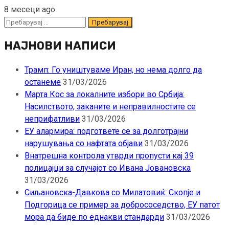
8 месеци ago
Пребарувај
за:
НАЈНОВИ НАПИСИ
Трамп: Го уништуваме Иран, но нема долго да
останеме
31/03/2026
Марта Кос за локалните избори во Србија:
Насилството, заканите и неправилностите се
неприфатливи
31/03/2026
ЕУ алармира: подгответе се за долготрајни
нарушувања со нафтата објави
31/03/2026
Внатрешна контрола утврди пропусти кај 39
полицајци за случајот со Ивана Јовановска
31/03/2026
Сиљановска-Давкова со Милатовиќ: Скопје и
Подгорица се пример за добрососедство, ЕУ патот
мора да биде по еднакви стандарди
31/03/2026