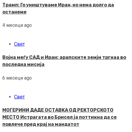
Трамп: Го уништуваме Иран, но нема долго да
останеме
4 месеци ago
Свет
Војна меѓу САД и Иран: арапските земји тргнаа во
последна мисија
6 месеци ago
Свет
МОГЕРИНИ ДАДЕ ОСТАВКА ОД РЕКТОРСКОТО
МЕСТО Истрагата во Брисел ја поттикна да се
повлече пред крај на мандатот