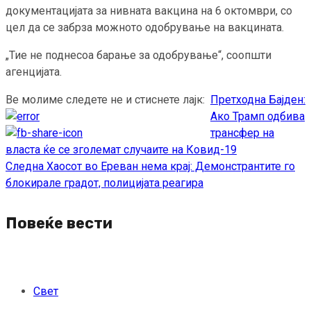
документацијата за нивната вакцина на 6 октомври, со
цел да се забрза можното одобрување на вакцината.
„Тие не поднесоа барање за одобрување“, соопшти
агенцијата.
Ве молиме следете не и стиснете лајк:
Претходна
Бајден:
Continue
Ако Трамп одбива
Reading
трансфер на
власта ќе се зголемат случаите на Ковид-19
Следна
Хаосот во Ереван нема крај: Демонстрантите го
блокирале градот, полицијата реагира
Повеќе вести
Свет