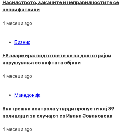
Насилството, заканите и неправилностите се
неприфатливи
4 месеци ago
Бизнис
ЕУ алармира: подгответе се за долготрајни
нарушувања со нафтата објави
4 месеци ago
Македонија
Внатрешна контрола утврди пропусти кај 39
полицајци за случајот со Ивана Јовановска
4 месеци ago