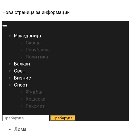
Нова страница за информации
Primary
Menu
Македонија
Скопје
Република
Политика
Балкан
Свет
Бизнис
Спорт
Фудбал
Кошарка
Ракомет
Пребарувај
за:
Дома