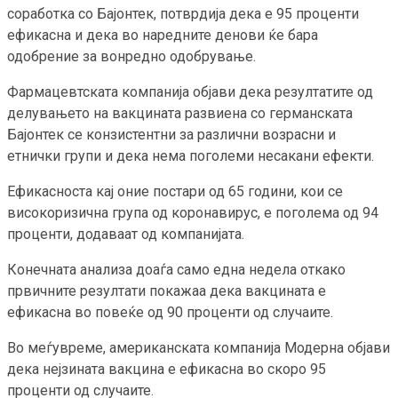
соработка со Бајонтек, потврдија дека е 95 проценти
ефикасна и дека во наредните денови ќе бара
одобрение за вонредно одобрување.
Фармацевтската компанија објави дека резултатите од
делувањето на вакцината развиена со германската
Бајонтек се конзистентни за различни возрасни и
етнички групи и дека нема поголеми несакани ефекти.
Ефикасноста кај оние постари од 65 години, кои се
високоризична група од коронавирус, е поголема од 94
проценти, додаваат од компанијата.
Конечната анализа доаѓа само една недела откако
првичните резултати покажаа дека вакцината е
ефикасна во повеќе од 90 проценти од случаите.
Во меѓувреме, американската компанија Модерна објави
дека нејзината вакцина е ефикасна во скоро 95
проценти од случаите.