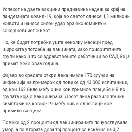
Успехот на двете вакцини предизвика надеж за крај на
пандемијата ковид-19, која во светот однесе 1,3 милиони
животи и нанесе силен удар врз економиите и
секојдневниот живот.
Но, ќе бидат потребни уште неколку месеци пред
широката употреба на вакцината, иако приоритетните
групи како што се здравствените работници во САД ќе ја
примат веќе оваа година.
Фајзер во средата откри дека имале 170 случаи на
инфекција на примерок од повеќе од 43.000 испитаници,
од кои 162 биле меѓу оние кои примиле плацебо и 8 во
групата која е вакцинирана. Десет лица развиле тешки
симптоми на ковид-19, меѓу нив и едно лице кое
примило вакцина.
Повеќе од 2 проценти од вакцинираните почувствувале
умор, а по втората доза тој процент се искачил на 3,7