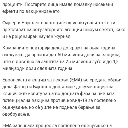
проценти. Постарите лица имале помалку несакани
ефекти по вакцинирањето.
Фајзер и Бајонтек податоците од испитувањето ќе ги
претстават на регулаторните агенции ширум светот, како
и на рецензиран научен журнал.
Компаниите повторија дека до крајот на оваа година
очекуваат да произведат 50 милиони дози на вакцина,
што е доволно за заштита на 25 милиони луѓе и до 1,3
милијарди дози следната година.
Европската агенција за лекови (ЕМА) во средата објави
дека Фајзер и Бајонтек доставиле документација за
клиничките испитувања во доцната фаза на нивната
потенцијална вакцина против ковид-19 за постепено
оценување, но сè уште не поднеле барање за
одобрување.
ЕМА започнала процес за постепено оценување на