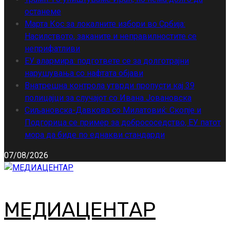
останеме
Марта Кос за локалните избори во Србија:
Насилството, заканите и неправилностите се
неприфатливи
ЕУ алармира: подгответе се за долготрајни
нарушувања со нафтата објави
Внатрешна контрола утврди пропусти кај 39
полицајци за случајот со Ивана Јовановска
Сиљановска-Давкова со Милатовиќ: Скопје и
Подгорица се пример за добрососедство, ЕУ патот
мора да биде по еднакви стандарди
07/08/2026
МЕДИАЦЕНТАР