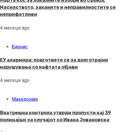
Марта Кос за локалните избори во Србија:
Насилството, заканите и неправилностите се
неприфатливи
4 месеци ago
Бизнис
ЕУ алармира: подгответе се за долготрајни
нарушувања со нафтата објави
4 месеци ago
Македонија
Внатрешна контрола утврди пропусти кај 39
полицајци за случајот со Ивана Јовановска