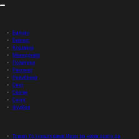
Skip
to
Категории
content
Балкан
Бизнис
Кошарка
Македонија
Политика
Ракомет
Република
Свет
Скопје
Спорт
Фудбал
Скорешни написи
Трамп: Го уништуваме Иран, но нема долго да