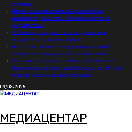
останеме
Марта Кос за локалните избори во Србија:
Насилството, заканите и неправилностите се
неприфатливи
ЕУ алармира: подгответе се за долготрајни
нарушувања со нафтата објави
Внатрешна контрола утврди пропусти кај 39
полицајци за случајот со Ивана Јовановска
Сиљановска-Давкова со Милатовиќ: Скопје и
Подгорица се пример за добрососедство, ЕУ патот
мора да биде по еднакви стандарди
09/08/2026
МЕДИАЦЕНТАР