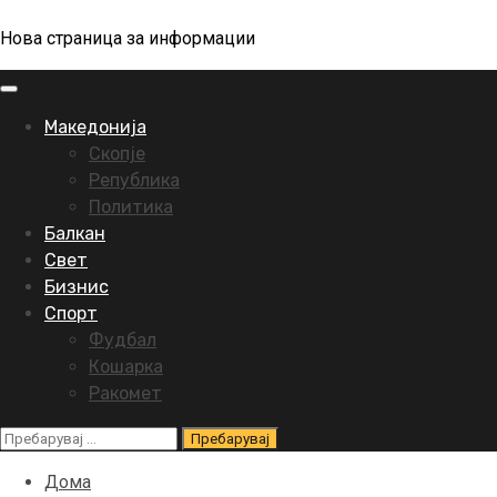
Нова страница за информации
Primary
Menu
Македонија
Скопје
Република
Политика
Балкан
Свет
Бизнис
Спорт
Фудбал
Кошарка
Ракомет
Пребарувај
за:
Дома