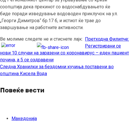
соопштија дека прекинот со водоснабдувањето ќе
биде поради изведување водоводен приклучок на ул.
„Георги Димитров“ бр.17 б, и истиот ќе трае до
завршување на работните активности.
Ве молиме следете не и стиснете лајк:
Претходна
Филипче:
Continue
Регистрирани се
Reading
нови 10 случаи на заразени со коронавирус – еден пациент
почина, а 5 се оздравени
Следна
Хранилки за бездомни кучиња поставени во
општина Кисела Вода
Повеќе вести
Македонија