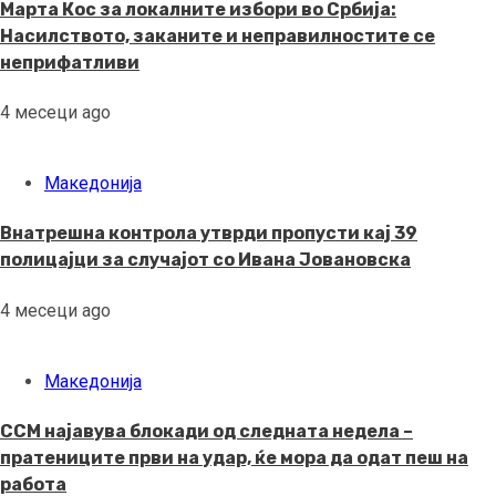
Марта Кос за локалните избори во Србија:
Насилството, заканите и неправилностите се
неприфатливи
4 месеци ago
Македонија
Внатрешна контрола утврди пропусти кај 39
полицајци за случајот со Ивана Јовановска
4 месеци ago
Македонија
ССМ најавува блокади од следната недела –
пратениците први на удар, ќе мора да одат пеш на
работа