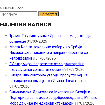
6 месеци ago
Пребарувај
за:
НАЈНОВИ НАПИСИ
Трамп: Го уништуваме Иран, но нема долго да
останеме
31/03/2026
Марта Кос за локалните избори во Србија:
Насилството, заканите и неправилностите се
неприфатливи
31/03/2026
ЕУ алармира: подгответе се за долготрајни
нарушувања со нафтата објави
31/03/2026
Внатрешна контрола утврди пропусти кај 39
полицајци за случајот со Ивана Јовановска
31/03/2026
Сиљановска-Давкова со Милатовиќ: Скопје и
Подгорица се пример за добрососедство, ЕУ патот
мора да биде по еднакви стандарди
31/03/2026