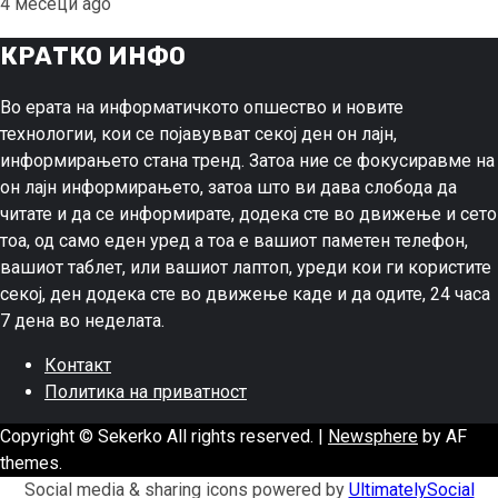
4 месеци ago
КРАТКО ИНФО
Во ерата на информатичкото опшество и новите
технологии, кои се појавувват секој ден он лајн,
информирањето стана тренд. Затоа ние се фокусиравме на
он лајн информирањето, затоа што ви дава слобода да
читате и да се информирате, додека сте во движење и сето
тоа, од само еден уред а тоа е вашиот паметен телефон,
вашиот таблет, или вашиот лаптоп, уреди кои ги користите
секој, ден додека сте во движење каде и да одите, 24 часа
7 дена во неделата.
Контакт
Политика на приватност
Copyright © Sekerko All rights reserved.
|
Newsphere
by AF
themes.
Social media & sharing icons powered by
UltimatelySocial