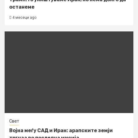
останеме
4 месеци ago
Свет
Војна меѓу САД и Иран: арапските земји
тргнаа во последна мисија