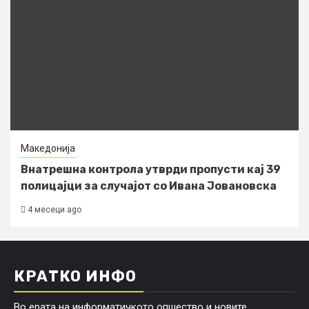
Македонија
Внатрешна контрола утврди пропусти кај 39
полицајци за случајот со Ивана Јовановска
4 месеци ago
КРАТКО ИНФО
Во ерата на информатичкото опшество и новите