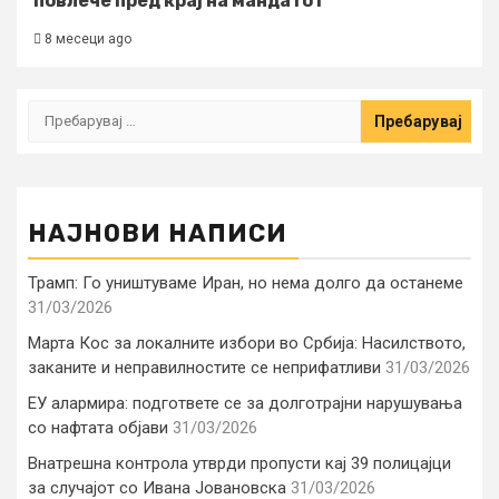
повлече пред крај на мандатот
8 месеци ago
Пребарувај
за:
НАЈНОВИ НАПИСИ
Трамп: Го уништуваме Иран, но нема долго да останеме
31/03/2026
Марта Кос за локалните избори во Србија: Насилството,
заканите и неправилностите се неприфатливи
31/03/2026
ЕУ алармира: подгответе се за долготрајни нарушувања
со нафтата објави
31/03/2026
Внатрешна контрола утврди пропусти кај 39 полицајци
за случајот со Ивана Јовановска
31/03/2026