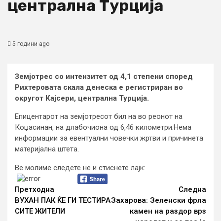
централна Турција
5 години ago
Земјотрес со интензитет од 4,1 степени според
Рихтеровата скала денеска е регистриран во
округот Кајсери, централна Турција.
Епицентарот на земјотресот бил на во реонот на
Коџасинан, на длабочиона од 6,46 километри.Нема
информации за евентуални човечки жртви и причинета
материјална штета.
Ве молиме следете не и стиснете лајк:
Continue
Reading
Претходна
Следна
ВУХАН ПАК ЌЕ ГИ ТЕСТИРА
Захарова: Зеленски фрла
СИТЕ ЖИТЕЛИ
камен на раздор врз