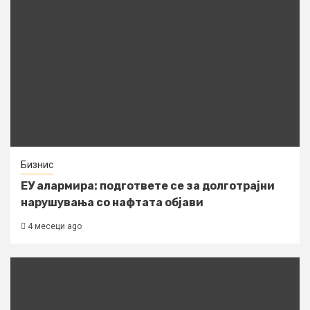
Бизнис
ЕУ алармира: подгответе се за долготрајни
нарушувања со нафтата објави
4 месеци ago