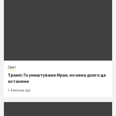
Свет
Трамп: Го уништуваме Иран, но нема долго да
останеме
4 месеци ago