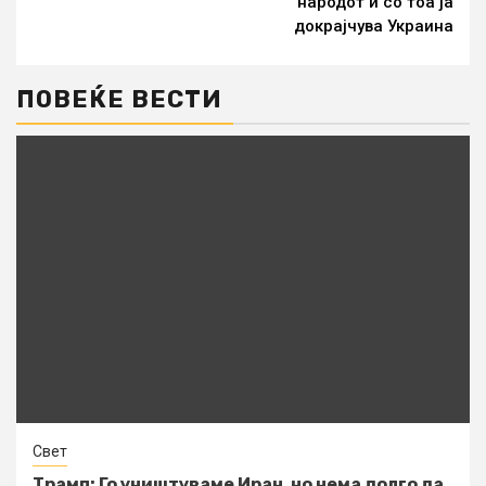
народот и со тоа ја
докрајчува Украина
ПОВЕЌЕ ВЕСТИ
Свет
Трамп: Го уништуваме Иран, но нема долго да