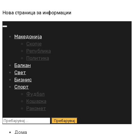
Нова страница за информации
Primary
Menu
Македонија
Скопје
Република
Политика
Балкан
Свет
Бизнис
Спорт
Фудбал
Кошарка
Ракомет
Пребарувај
за:
Дома