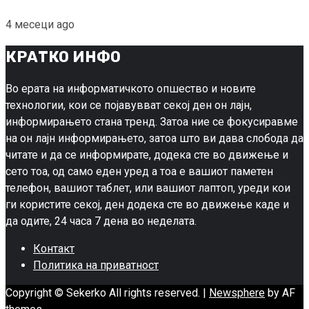
4 месеци ago
КРАТКО ИНФО
Во ерата на информатичкото опшество и новите
технологии, кои се појавувват секој ден он лајн,
информирањето стана тренд. Затоа ние се фокусиравме
на он лајн информирањето, затоа што ви дава слобода да
читате и да се информирате, додека сте во движење и
сето тоа, од само еден уред а тоа е вашиот паметен
телефон, вашиот таблет, или вашиот лаптоп, уреди кои
ги користите секој, ден додека сте во движење каде и
да одите, 24 часа 7 дена во неделата.
Контакт
Политика на приватност
Copyright © Sekerko All rights reserved.
|
Newsphere
by AF