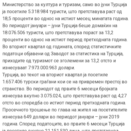
Министерство за култура и туризам, само во јуни Турција
ја посетиле 5.318.984 туристи, што претставува раст од
18,5 проценти во однос на истиот месец минатата година.
Во периодот јануари – јуни Турција беше домаќин на
18.076.506 туристи, што претставува пораст за 13,2
проценти во однос на истиот период претходната година.
Во вториот квартал од годината, според статистичките
податоци објавени од Заводот за статистика на Турција,
приходите од туризмот се зголемени за 13,2 отсто и
изнесуваат 7.973.000.963 долари.
Турција, во текот на вториот квартал ја посетиле
1.657.406 турски граѓани кои се на привремен престој во
странство. Во периодот од првите 6 месеци бројката
изнесува вкупно 3.075.024, што претставува раст од 4,27
отсто во споредба со истиот период претходната година.
Просечното трошење по глава на жител на посетителите
изнесува 649 долари во периодот јануари – јуни 2019
година. Според податоците, во првите 6 месеци Турција
ја посетиле вкупно 21.151.530 лица, што претставува