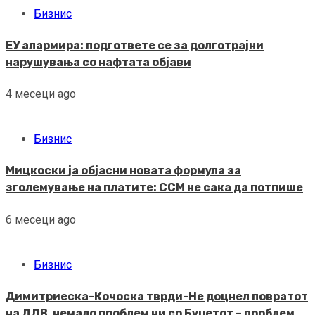
Бизнис
ЕУ алармира: подгответе се за долготрајни
нарушувања со нафтата објави
4 месеци ago
Бизнис
Мицкоски ја објасни новата формула за
зголемување на платите: ССМ не сака да потпише
6 месеци ago
Бизнис
Димитриеска-Кочоска тврди-Не доцнел повратот
на ДДВ, немало проблем ни со Буџетот – проблем