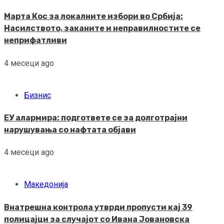
Марта Кос за локалните избори во Србија:
Насилството, заканите и неправилностите се
неприфатливи
4 месеци ago
Бизнис
ЕУ алармира: подгответе се за долготрајни
нарушувања со нафтата објави
4 месеци ago
Македонија
Внатрешна контрола утврди пропусти кај 39
полицајци за случајот со Ивана Јовановска