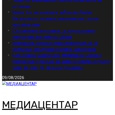
останеме
Марта Кос за локалните избори во Србија:
Насилството, заканите и неправилностите се
неприфатливи
ЕУ алармира: подгответе се за долготрајни
нарушувања со нафтата објави
Внатрешна контрола утврди пропусти кај 39
полицајци за случајот со Ивана Јовановска
Сиљановска-Давкова со Милатовиќ: Скопје и
Подгорица се пример за добрососедство, ЕУ патот
мора да биде по еднакви стандарди
09/08/2026
МЕДИАЦЕНТАР