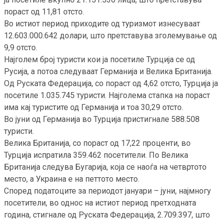
пораст од 11,81 отсто.
Во истиот период приходите од туризмот изнесуваат
12.603.000.642 долари, што претставува зголемување од
9,9 отсто.
Најголем број туристи кои ја посетиле Турција се од
Русија, а потоа следуваат Германија и Велика Британија.
Од Руската Федерација, со пораст од 4,62 отсто, Турција ја
посетиле 1.035.745 туристи. Најголема стапка на пораст
има кај туристите од Германија и тоа 30,29 отсто.
Во јуни од Германија во Турција пристигнале 588.508
туристи.
Велика Британија, со пораст од 17,22 проценти, во
Турција испратила 359.462 посетители. По Велика
Британија следува Бугарија, која се наоѓа на четвртото
место, а Украина е на петтото место.
Според податоците за периодот јануари – јуни, најмногу
посетители, во однос на истиот период претходната
година, стигнале од Руската Федерација, 2.709.397, што