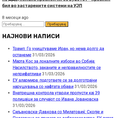
бил во застарените системи на УЈП
8 месеци ago
Пребарувај
за:
НАЈНОВИ НАПИСИ
Трамп: Го уништуваме Иран, но нема долго да
останеме
31/03/2026
Марта Кос за локалните избори во Србија:
Насилството, заканите и неправилностите се
неприфатливи
31/03/2026
ЕУ алармира: подгответе се за долготрајни
нарушувања со нафтата објави
31/03/2026
Внатрешна контрола утврди пропусти кај 39
полицајци за случајот со Ивана Јовановска
31/03/2026
Сиљановска-Давкова со Милатовиќ: Скопје и