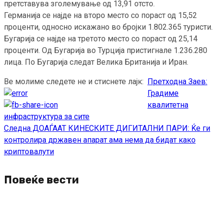
претставува зголемување од 13,91 отсто.
Германија се најде на второ место со пораст од 15,52
проценти, односно искажано во бројки 1.802.365 туристи.
Бугарија се најде на третото место со пораст од 25,14
проценти. Од Бугарија во Турција пристигнале 1.236.280
лица. По Бугарија следат Велика Британија и Иран.
Ве молиме следете не и стиснете лајк:
Претходна
Заев:
Continue
Градиме
Reading
квалитетна
инфраструктура за сите
Следна
ДОАЃААТ КИНЕСКИТЕ ДИГИТАЛНИ ПАРИ: Ќе ги
контролира државен апарат ама нема да бидат како
криптовалути
Повеќе вести