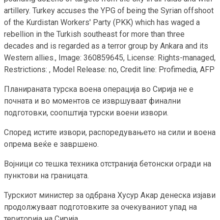
artillery. Turkey accuses the YPG of being the Syrian offshoot
of the Kurdistan Workers' Party (PKK) which has waged a
rebellion in the Turkish southeast for more than three
decades and is regarded as a terror group by Ankara and its
Western allies., Image: 360859645, License: Rights-managed,
Restrictions: , Model Release: no, Credit line: Profimedia, AFP
Планираната турска воена операција во Сирија не е
почната и во моментов се извршуваат финални
подготовки, соопштија турски воени извори.
Според истите извори, распоредувањето на сили и воена
опрема веќе е завршено.
Војници со тешка техника отстранија бетонски огради на
пунктови на границата.
Турскиот министер за одбрана Хусур Акар денеска изјави
продолжуваат подготовките за очекуваниот упад на
територија на Сирија.