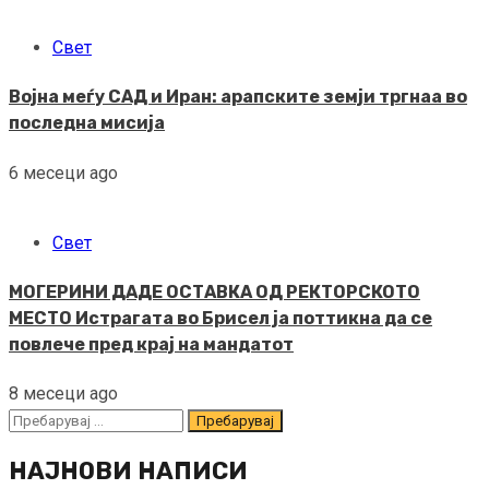
Свет
Војна меѓу САД и Иран: арапските земји тргнаа во
последна мисија
6 месеци ago
Свет
МОГЕРИНИ ДАДЕ ОСТАВКА ОД РЕКТОРСКОТО
МЕСТО Истрагата во Брисел ја поттикна да се
повлече пред крај на мандатот
8 месеци ago
Пребарувај
за:
НАЈНОВИ НАПИСИ