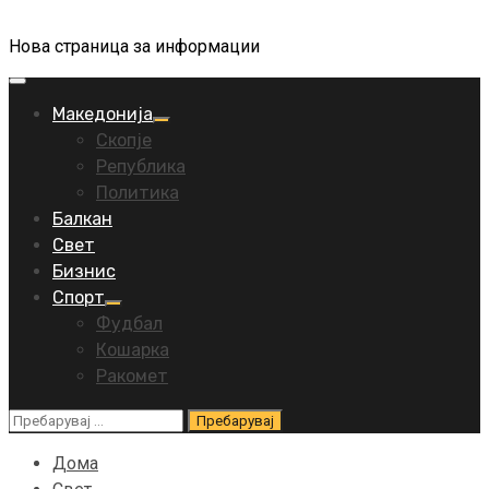
Нова страница за информации
Primary
Menu
Македонија
Скопје
Република
Политика
Балкан
Свет
Бизнис
Спорт
Фудбал
Кошарка
Ракомет
Пребарувај
за:
Дома