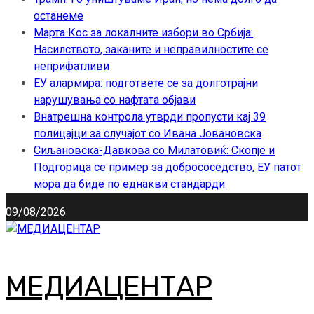
останеме
Марта Кос за локалните избори во Србија:
Насилството, заканите и неправилностите се
неприфатливи
ЕУ алармира: подгответе се за долготрајни
нарушувања со нафтата објави
Внатрешна контрола утврди пропусти кај 39
полицајци за случајот со Ивана Јовановска
Сиљановска-Давкова со Милатовиќ: Скопје и
Подгорица се пример за добрососедство, ЕУ патот
мора да биде по еднакви стандарди
09/08/2026
МЕДИАЦЕНТАР