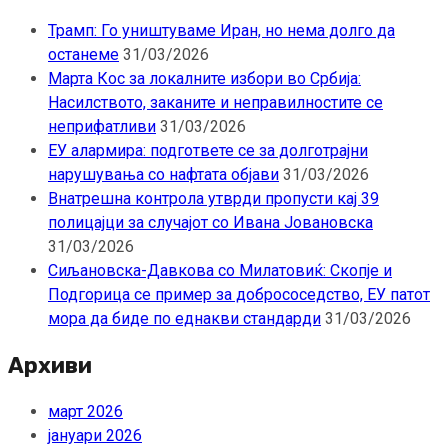
Трамп: Го уништуваме Иран, но нема долго да
останеме
31/03/2026
Марта Кос за локалните избори во Србија:
Насилството, заканите и неправилностите се
неприфатливи
31/03/2026
ЕУ алармира: подгответе се за долготрајни
нарушувања со нафтата објави
31/03/2026
Внатрешна контрола утврди пропусти кај 39
полицајци за случајот со Ивана Јовановска
31/03/2026
Сиљановска-Давкова со Милатовиќ: Скопје и
Подгорица се пример за добрососедство, ЕУ патот
мора да биде по еднакви стандарди
31/03/2026
Архиви
март 2026
јануари 2026