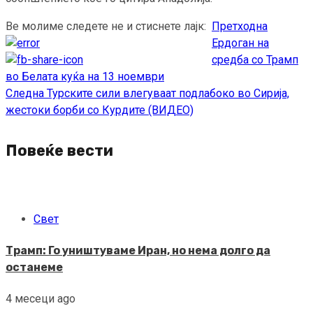
Ве молиме следете не и стиснете лајк:
Претходна
Continue
Ердоган на
Reading
средба со Трамп
во Белата куќа на 13 ноември
Следна
Турските сили влегуваат подлабоко во Сирија,
жестоки борби со Курдите (ВИДЕО)
Повеќе вести
Свет
Трамп: Го уништуваме Иран, но нема долго да
останеме
4 месеци ago