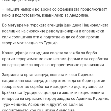
– Нашите напори во врска со офанзивата продолжуваат
како и подготовките, изјави Акар за Анадолија.
Во меѓувреме, турската агенција јави дека Националната
коалиција на сириските револуционерни и опозициски
сили соопштила оти е подготвена да се бори против
тероризмот заедно со Турција.
Коалицијата ја потврдила својата заложба за борба
против тероризмот во сите негови форми и за соработка
со партнерите за пораз на терористичките организации.
Закрилната организација, позната и како Сириска
национална коалиција, „е подготвена да се бори против
тероризмот во соработка и заедничко дејствување со
браќата во Турција, со цел да ги заштити националните
интереси на сирискиот народ заедно со Арапите, Курдите,
Туркменците, Асирците и други“, се вели во
соопштението кое го цитира Анадолија.