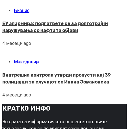
Бизнис
ЕУ алармира: подгответе се за долготрајни
нарушувања со нафтата објави
4 месеци ago
Македонија
Внатрешна контрола утврди пропусти кај 39
полицајци за случајот со Ивана Јовановска
4 месеци ago
КРАТКО ИНФО
Во ерата на информатичкото опшество и новите
технологии, кои се појавувват секој ден он лајн,