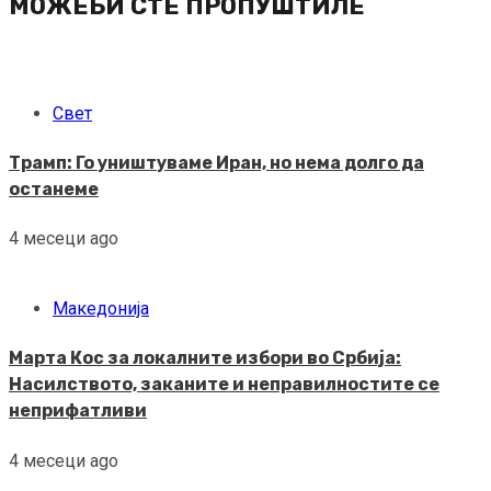
МОЖЕБИ СТЕ ПРОПУШТИЛЕ
Свет
Трамп: Го уништуваме Иран, но нема долго да
останеме
4 месеци ago
Македонија
Марта Кос за локалните избори во Србија:
Насилството, заканите и неправилностите се
неприфатливи
4 месеци ago