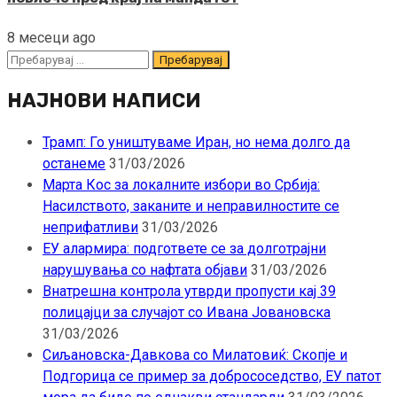
8 месеци ago
Пребарувај
за:
НАЈНОВИ НАПИСИ
Трамп: Го уништуваме Иран, но нема долго да
останеме
31/03/2026
Марта Кос за локалните избори во Србија:
Насилството, заканите и неправилностите се
неприфатливи
31/03/2026
ЕУ алармира: подгответе се за долготрајни
нарушувања со нафтата објави
31/03/2026
Внатрешна контрола утврди пропусти кај 39
полицајци за случајот со Ивана Јовановска
31/03/2026
Сиљановска-Давкова со Милатовиќ: Скопје и
Подгорица се пример за добрососедство, ЕУ патот