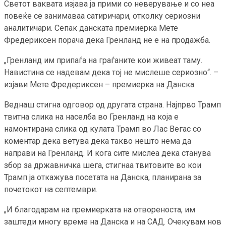
Светот ваквата изјава ја прими со неверување и со неа
повеќе се занимаваа сатиричари, отколку сериозни
аналитичари. Сепак данската премиерка Мете
Фредериксен порача дека Гренланд не е на продажба.
„Гренланд им припаѓа на граѓаните кои живеат таму.
Навистина се надевам дека тој не мислеше сериозно“. –
изјави Мете Фредериксен – премиерка на Данска.
Веднаш стигна одговор од другата страна. Најпрво Трамп
твитна слика на населба во Гренланд на која е
намонтирана слика од кулата Трамп во Лас Вегас со
коментар дека ветува дека такво нешто нема да
направи на Гренланд. И кога сите мислеа дека станува
збор за државничка шега, стигнаа твитовите во кои
Трамп ја откажува посетата на Данска, планирана за
почетокот на септември.
„И благодарам на премиерката на отвореноста, им
заштеди многу време на Данска и на САД. Очекувам нов