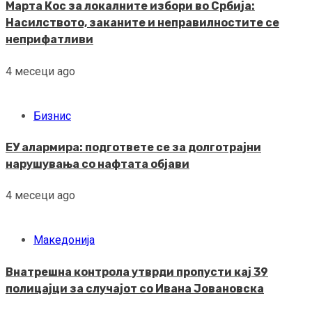
Марта Кос за локалните избори во Србија:
Насилството, заканите и неправилностите се
неприфатливи
4 месеци ago
Бизнис
ЕУ алармира: подгответе се за долготрајни
нарушувања со нафтата објави
4 месеци ago
Македонија
Внатрешна контрола утврди пропусти кај 39
полицајци за случајот со Ивана Јовановска