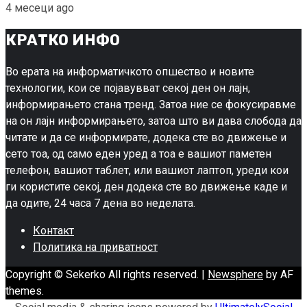
4 месеци ago
КРАТКО ИНФО
Во ерата на информатичкото опшество и новите
технологии, кои се појавувват секој ден он лајн,
информирањето стана тренд. Затоа ние се фокусиравме
на он лајн информирањето, затоа што ви дава слобода да
читате и да се информирате, додека сте во движење и
сето тоа, од само еден уред а тоа е вашиот паметен
телефон, вашиот таблет, или вашиот лаптоп, уреди кои
ги користите секој, ден додека сте во движење каде и
да одите, 24 часа 7 дена во неделата.
Контакт
Политика на приватност
Copyright © Sekerko All rights reserved.
|
Newsphere
by AF
themes.