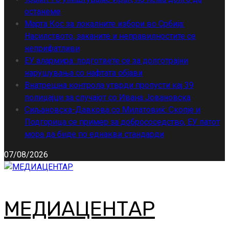
останеме
Марта Кос за локалните избори во Србија:
Насилството, заканите и неправилностите се
неприфатливи
ЕУ алармира: подгответе се за долготрајни
нарушувања со нафтата објави
Внатрешна контрола утврди пропусти кај 39
полицајци за случајот со Ивана Јовановска
Сиљановска-Давкова со Милатовиќ: Скопје и
Подгорица се пример за добрососедство, ЕУ патот
мора да биде по еднакви стандарди
07/08/2026
МЕДИАЦЕНТАР