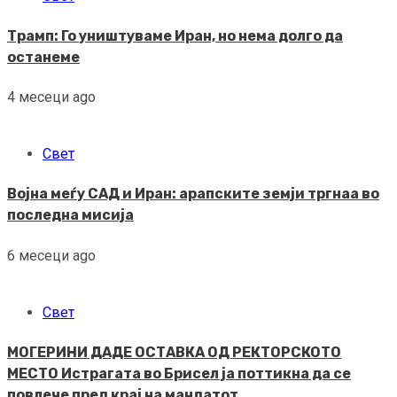
Трамп: Го уништуваме Иран, но нема долго да
останеме
4 месеци ago
Свет
Војна меѓу САД и Иран: арапските земји тргнаа во
последна мисија
6 месеци ago
Свет
МОГЕРИНИ ДАДЕ ОСТАВКА ОД РЕКТОРСКОТО
МЕСТО Истрагата во Брисел ја поттикна да се
повлече пред крај на мандатот