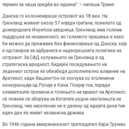
термин за наша средба во иднина“. – напиша Трамп.
Данска го колонизираше островот во 18 век. На
Гренланд живеат околу 57 илјади граѓани, повеќето од
домородната Инуитска заедница. Гренланд има голема
поддршка за независност, но големото прашање е како
би можел да преживее без финансирање од Данска, која
е одговорна за одбраната и надворешната политика на
островот. За САД купувањето на Гренланд е од
стратегиска вредност, бидејќи поседувањето на
ледениот остров ќе обезбеди дополнително влијание на
Арктикот, каде Вашингтон се соочува со зголемена
конкуренција од Русија и Кина. Покрај тоа, поради
климатските промени и топењето на мразот на Арктикот,
сè повеќе се зборува за богатите рудни наоѓалишта на
Гренланд, чие население не е далеку од идејата дека тие
еден ден ќе имаат независна држава.
Во 1946 година американскиот претседател Хари Труман