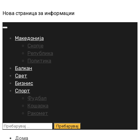
Нова страница за информации
Primary
Menu
Македонија
Скопје
Република
Политика
Балкан
Свет
Бизнис
Спорт
Фудбал
Кошарка
Ракомет
Пребарувај
за:
Дома