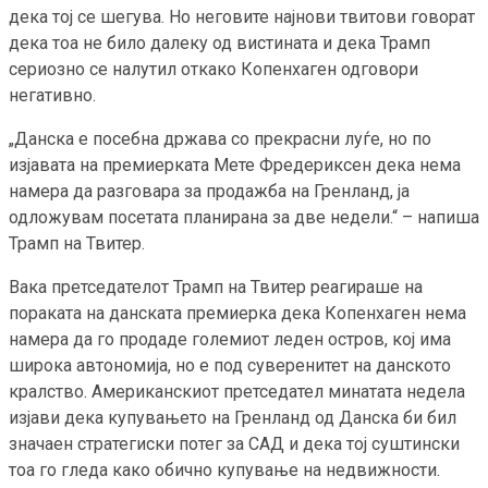
дека тој се шегува. Но неговите најнови твитови говорат
дека тоа не било далеку од вистината и дека Трамп
сериозно се налутил откако Копенхаген одговори
негативно.
„Данска е посебна држава со прекрасни луѓе, но по
изјавата на премиерката Мете Фредериксен дека нема
намера да разговара за продажба на Гренланд, ја
одложувам посетата планирана за две недели.“ – напиша
Трамп на Твитер.
Вака претседателот Трамп на Твитер реагираше на
пораката на данската премиерка дека Копенхаген нема
намера да го продаде големиот леден остров, кој има
широка автономија, но е под суверенитет на данското
кралство. Американскиот претседател минатата недела
изјави дека купувањето на Гренланд од Данска би бил
значаен стратегиски потег за САД и дека тој суштински
тоа го гледа како обично купување на недвижности.