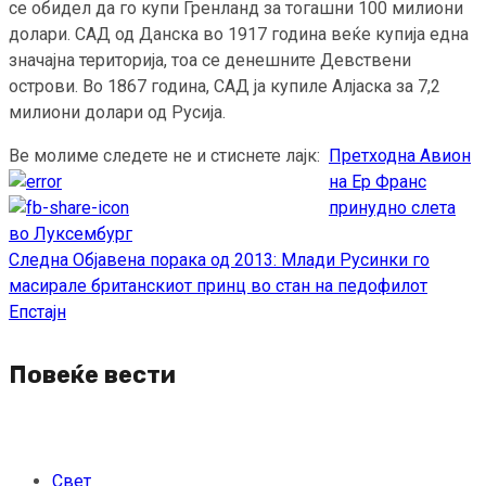
се обидел да го купи Гренланд за тогашни 100 милиони
долари. САД од Данска во 1917 година веќе купија една
значајна територија, тоа се денешните Девствени
острови. Во 1867 година, САД ја купиле Алјаска за 7,2
милиони долари од Русија.
Ве молиме следете не и стиснете лајк:
Претходна
Авион
Continue
на Ер Франс
Reading
принудно слета
во Луксембург
Следна
Објавена порака од 2013: Млади Русинки го
масирале британскиот принц во стан на педофилот
Епстајн
Повеќе вести
Свет