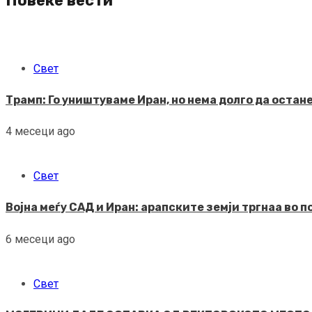
Повеќе вести
Свет
Трамп: Го уништуваме Иран, но нема долго да остан
4 месеци ago
Свет
Војна меѓу САД и Иран: арапските земји тргнаа во 
6 месеци ago
Свет