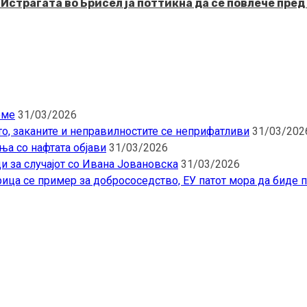
рагата во Брисел ја поттикна да се повлече пред 
еме
31/03/2026
то, заканите и неправилностите се неприфатливи
31/03/202
ња со нафтата објави
31/03/2026
и за случајот со Ивана Јовановска
31/03/2026
ица се пример за добрососедство, ЕУ патот мора да биде 