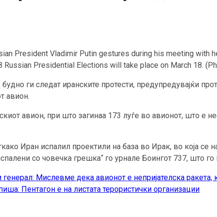
President Vladimir Putin gestures during his meeting with he
 Russian Presidential Elections will take place on March 18. (P
удно ги следат иранските протести, предупредувајќи прот
т авион.
киот авион, при што загинаа 173 луѓе во авионот, што е н
ако Иран испалил проектили на база во Ирак, во која се н
испалени со човечка грешка“ го урнале Боингот 737, што го
генерал: Мислевме дека авионот е непријателска ракета, 
иша: Пентагон е на листата терористички организации