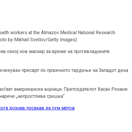
alth workers at the Almazov Medical National Research
hoto by Mikhail Svetlov/Getty Images)
ив секој нов масакр за време на противладините
еочекуван пресврт по првичното тврдење на Западот дека
аоѓаат американски војници. Претседателот Хасан Рохани
 нарече „непростлива грешка“.
кога дознав посакав да сум мртов