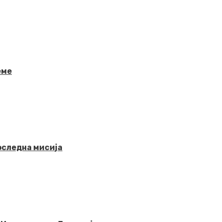
еме
последна мисија