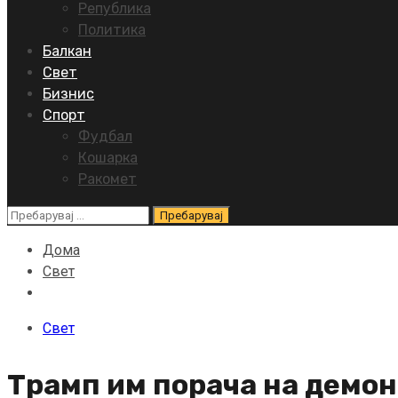
Република
Политика
Балкан
Свет
Бизнис
Спорт
Фудбал
Кошарка
Ракомет
Пребарувај
за:
Дома
Свет
Свет
Трамп им порача на демон