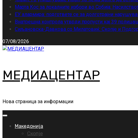
Марта Кос за локалните избори во Србија: Насилство
ЕУ алармира: подгответе се за долготрајни нарушува
Внатрешна контрола утврди пропусти кај 39 полицајц
Сиљановска-Давкова со Милатовиќ: Скопје и Подгор
07/08/2026
МЕДИАЦЕНТАР
Нова страница за информации
Primary
Menu
Македонија
Скопје