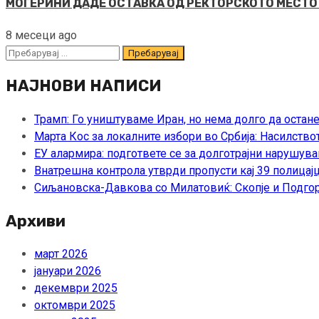
МОГЕРИНИ ДАДЕ ОСТАВКА ОД РЕКТОРСКОТО МЕСТО Ист
8 месеци ago
Пребарувај
за:
НАЈНОВИ НАПИСИ
Трамп: Го уништуваме Иран, но нема долго да остан
Марта Кос за локалните избори во Србија: Насилство
ЕУ алармира: подгответе се за долготрајни нарушува
Внатрешна контрола утврди пропусти кај 39 полицајц
Сиљановска-Давкова со Милатовиќ: Скопје и Подгор
Архиви
март 2026
јануари 2026
декември 2025
октомври 2025