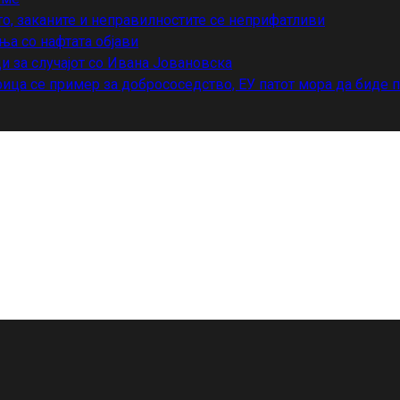
то, заканите и неправилностите се неприфатливи
ња со нафтата објави
и за случајот со Ивана Јовановска
ица се пример за добрососедство, ЕУ патот мора да биде 