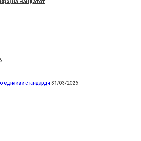
крај на мандатот
6
по еднакви стандарди
31/03/2026