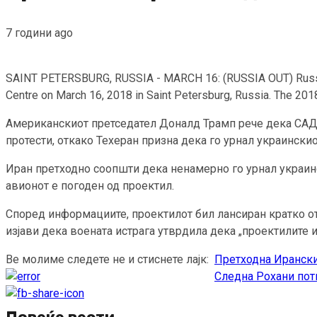
7 години ago
SAINT PETERSBURG, RUSSIA - MARCH 16: (RUSSIA OUT) Russian 
Centre on March 16, 2018 in Saint Petersburg, Russia. The 2018
Американскиот претседател Доналд Трамп рече дека САД б
протести, откако Техеран призна дека го урнал украинскио
Иран претходно соопшти дека ненамерно го урнал украинс
авионот е погоден од проектил.
Според информациите, проектилот бил лансиран кратко отк
изјави дека воената истрага утврдила дека „проектилите 
Ве молиме следете не и стиснете лајк:
Претходна
Ирански 
Continue
Следна
Рохани потп
Reading