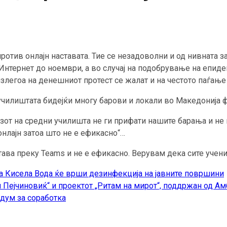
тив онлајн наставата. Тие се незадоволни и од нивната за
Интернет до ноември, а во случај на подобрување на епид
злегоа на денешниот протест се жалат и на честото паѓање
 училиштата бидејќи многу барови и локали во Македонија
зот на средни училишта не ги прифати нашите барања и не н
нлајн затоа што не е ефикасно“…
тава преку Teаms и не е ефикасно. Верувам дека сите учени
 Кисела Вода ќе врши дезинфекција на јавните површини
 Пејчиновиќ“ и проектот „Ритам на мирот“, поддржан од А
дум за соработка