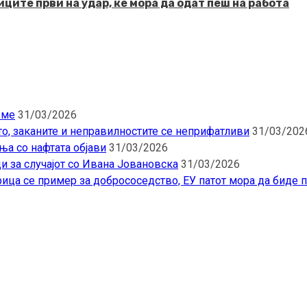
ците први на удар, ќе мора да одат пеш на работа
еме
31/03/2026
то, заканите и неправилностите се неприфатливи
31/03/202
ња со нафтата објави
31/03/2026
и за случајот со Ивана Јовановска
31/03/2026
ица се пример за добрососедство, ЕУ патот мора да биде 