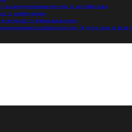
то, заканите и неправилностите се неприфатливи
ња со нафтата објави
и за случајот со Ивана Јовановска
ица се пример за добрососедство, ЕУ патот мора да биде 