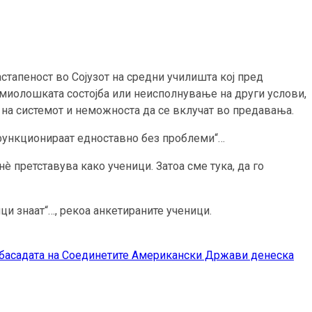
стапеност во Сојузот на средни училишта кој пред
емиолошката состојба или неисполнување на други услови,
 на системот и неможноста да се вклучат во предавања.
 функционираат едноставно без проблеми“…
è претставува како ученици. Затоа сме тука, да го
ци знаат“…, рекоа анкетираните ученици.
мбасадата на Соединетите Американски Држави денеска