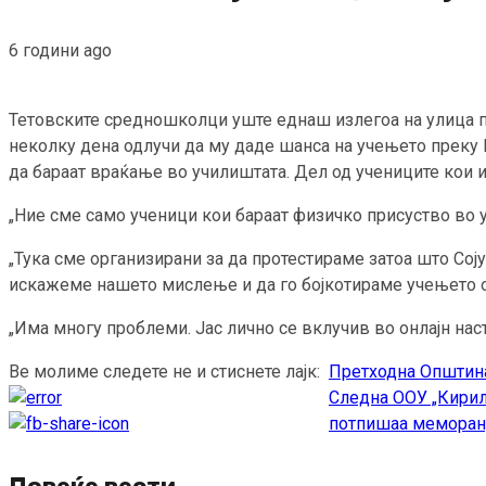
6 години ago
Тетовските средношколци уште еднаш излегоа на улица про
неколку дена одлучи да му даде шанса на учењето преку 
да бараат враќање во училиштата. Дел од учениците кои и
„Ние сме само ученици кои бараат физичко присуство во
„Тука сме организирани за да протестираме затоа што Соју
искажеме нашето мислење и да го бојкотираме учењето о
„Има многу проблеми. Јас лично се вклучив во онлајн нас
Ве молиме следете не и стиснете лајк:
Претходна
Општина
Continue
Следна
ООУ „Кирил
Reading
потпишаа меморан