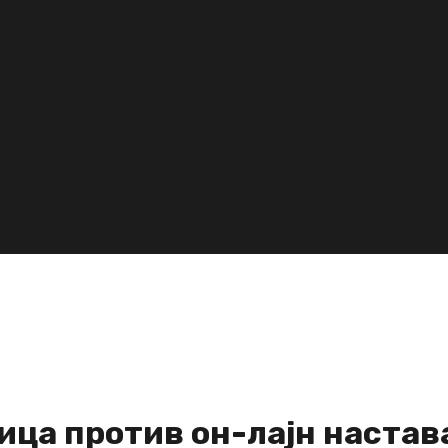
ица против он-лајн настав