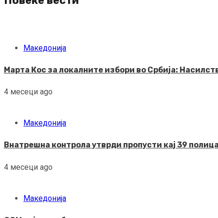
Повеќе вести
Македонија
Марта Кос за локалните избори во Србија: Насилс
4 месеци ago
Македонија
Внатрешна контрола утврди пропусти кај 39 полица
4 месеци ago
Македонија