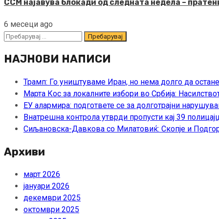
ССМ најавува блокади од следната недела – пратени
6 месеци ago
Пребарувај
за:
НАЈНОВИ НАПИСИ
Трамп: Го уништуваме Иран, но нема долго да остан
Марта Кос за локалните избори во Србија: Насилство
ЕУ алармира: подгответе се за долготрајни нарушува
Внатрешна контрола утврди пропусти кај 39 полицајц
Сиљановска-Давкова со Милатовиќ: Скопје и Подгор
Архиви
март 2026
јануари 2026
декември 2025
октомври 2025