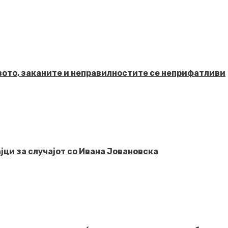
твото, заканите и неправилностите се неприфатливи
јци за случајот со Ивана Јовановска