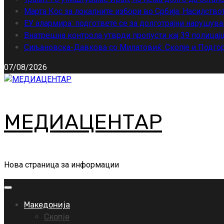
Марта Кос за локалните избори во Србија: Насилство
ЕУ алармира: подгответе се за долготрајни нарушува
Внатрешна контрола утврди пропусти кај 39 полицајц
Сиљановска-Давкова со Милатовиќ: Скопје и Подгор
07/08/2026
МЕДИАЦЕНТАР
Нова страница за информации
Primary
Menu
Македонија
Скопје