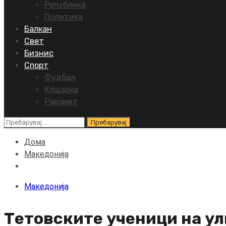
Република
Политика
Балкан
Свет
Бизнис
Спорт
Фудбал
Кошарка
Ракомет
Пребарувај
за:
Дома
Македонија
Македонија
Тетовските ученици на ул