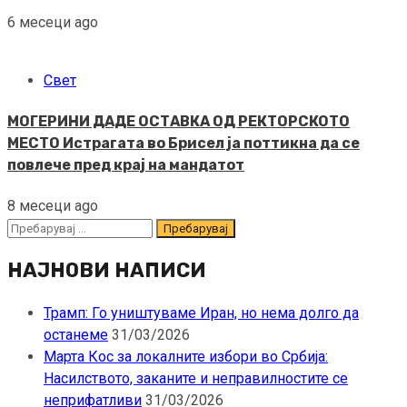
6 месеци ago
Свет
МОГЕРИНИ ДАДЕ ОСТАВКА ОД РЕКТОРСКОТО
МЕСТО Истрагата во Брисел ја поттикна да се
повлече пред крај на мандатот
8 месеци ago
Пребарувај
за:
НАЈНОВИ НАПИСИ
Трамп: Го уништуваме Иран, но нема долго да
останеме
31/03/2026
Марта Кос за локалните избори во Србија:
Насилството, заканите и неправилностите се
неприфатливи
31/03/2026