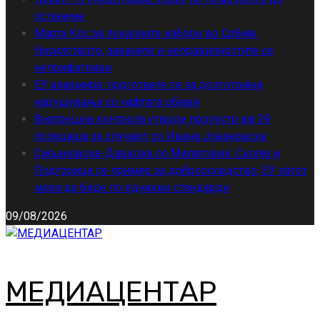
останеме
Марта Кос за локалните избори во Србија:
Насилството, заканите и неправилностите се
неприфатливи
ЕУ алармира: подгответе се за долготрајни
нарушувања со нафтата објави
Внатрешна контрола утврди пропусти кај 39
полицајци за случајот со Ивана Јовановска
Сиљановска-Давкова со Милатовиќ: Скопје и
Подгорица се пример за добрососедство, ЕУ патот
мора да биде по еднакви стандарди
09/08/2026
МЕДИАЦЕНТАР