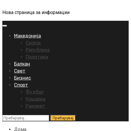
Нова страница за информации
Primary
Menu
Македонија
Скопје
Република
Политика
Балкан
Свет
Бизнис
Спорт
Фудбал
Кошарка
Ракомет
Пребарувај
за:
Дома