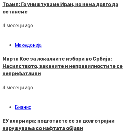
Трамп: Го уништуваме Иран, но нема долго да
останеме
4 месеци ago
Македонија
Марта Кос за локалните избори во Србија:
Насилството, заканите и неправилностите се
неприфатливи
4 месеци ago
Бизнис
ЕУ алармира: подгответе се за долготрајни
нарушувања со нафтата објави