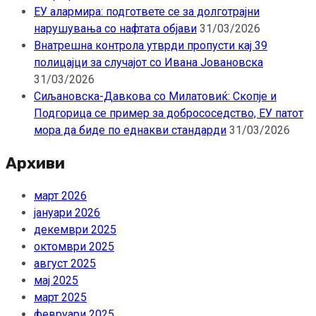
ЕУ алармира: подгответе се за долготрајни
нарушувања со нафтата објави
31/03/2026
Внатрешна контрола утврди пропусти кај 39
полицајци за случајот со Ивана Јовановска
31/03/2026
Сиљановска-Давкова со Милатовиќ: Скопје и
Подгорица се пример за добрососедство, ЕУ патот
мора да биде по еднакви стандарди
31/03/2026
Архиви
март 2026
јануари 2026
декември 2025
октомври 2025
август 2025
мај 2025
март 2025
февруари 2025