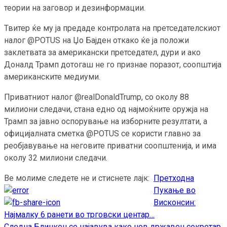
теории на заговор и дезинформации.
Твитер ќе му ја предаде контролата на претседателскиот
налог @POTUS на Џо Бајден откако ќе ја положи
заклетвата за американски претседател, дури и ако
Доналд Трамп дотогаш не го признае поразот, соопштија
американските медиуми.
Приватниот налог @realDonaldTrump, со околу 88
милиони следачи, стана едно од најмоќните оружја на
Трамп за јавно оспорување на изборните резултати, а
официјалната сметка @POTUS се користи главно за
реобјавување на неговите приватни соопштенија, и има
околу 32 милиони следачи.
Ве молиме следете не и стиснете лајк:
Претходна
Continue
Пукање во
Reading
Висконсин:
Најмалку 6 ранети во трговски центар…
Следна
Блинкен се најавува како нов државен секретар