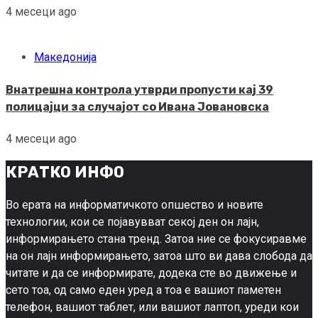
4 месеци ago
Македонија
Внатрешна контрола утврди пропусти кај 39
полицајци за случајот со Ивана Јовановска
4 месеци ago
КРАТКО ИНФО
Во ерата на информатичкото опшество и новите
технологии, кои се појавувват секој ден он лајн,
информирањето стана тренд. Затоа ние се фокусиравме
на он лајн информирањето, затоа што ви дава слобода да
читате и да се информирате, додека сте во движење и
сето тоа, од само еден уред а тоа е вашиот паметен
телефон, вашиот таблет, или вашиот лаптоп, уреди кои