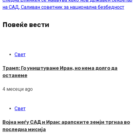
на САД, Саливан советник за национална безбедност
Повеќе вести
Свет
Трамп: Го уништуваме Иран, но нема долго да
останеме
4 месеци ago
Свет
Војна меѓу САД и Иран: арапските земји тргнаа во
последна мисија