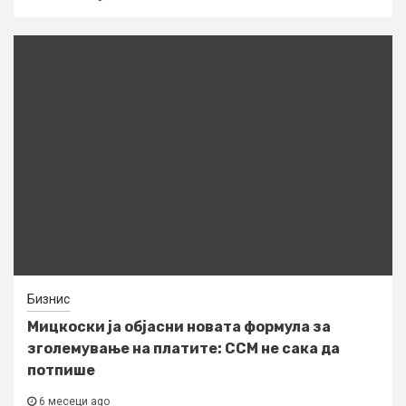
Бизнис
Мицкоски ја објасни новата формула за
зголемување на платите: ССМ не сака да
потпише
6 месеци ago