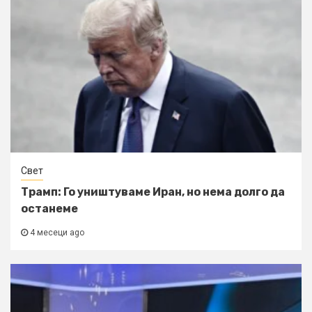
Свет
Трамп: Го уништуваме Иран, но нема долго да
останеме
4 месеци ago