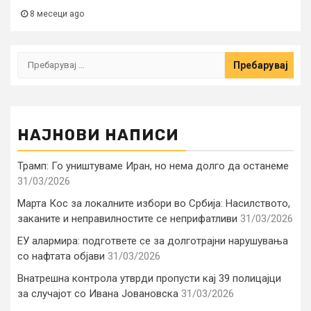
8 месеци ago
Пребарувај
за:
НАЈНОВИ НАПИСИ
Трамп: Го уништуваме Иран, но нема долго да останеме
31/03/2026
Марта Кос за локалните избори во Србија: Насилството,
заканите и неправилностите се неприфатливи
31/03/2026
ЕУ алармира: подгответе се за долготрајни нарушувања
со нафтата објави
31/03/2026
Внатрешна контрола утврди пропусти кај 39 полицајци
за случајот со Ивана Јовановска
31/03/2026