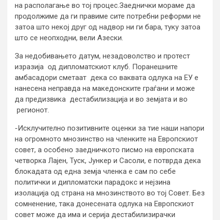
на располагање во тој процес.Заеднички мораме да
продолжиме да ги правиме сите потребни реформи не
затоа што некој друг од надвор ни ги бара, туку затоа
што се неопходни, вели Азески.
За недобивањето датум, незадоволство и протест
изразија од дипломатскиот клуб. Поранешните
амбасадори сметаат дека со ваквата одлука на ЕУ е
нанесена неправда на македонските граѓани и може
да предизвика дестабилизација и во земјата и во
регионот.
-Исклучително позитивните оценки за тие наши напори
на огромното мнозинство на членките на Европскиот
совет, а особено заедничкото писмо на европската
четворка Лајен, Туск, Јункер и Сасоли, е потврда дека
блокадата од една земја членка е сам по себе
политички и дипломатски парадокс и нејзина
изолација од страна на мнозинството во тој Совет. Без
сомненение, така донесената одлука на Европскиот
совет може да има и серија дестабилизирачки