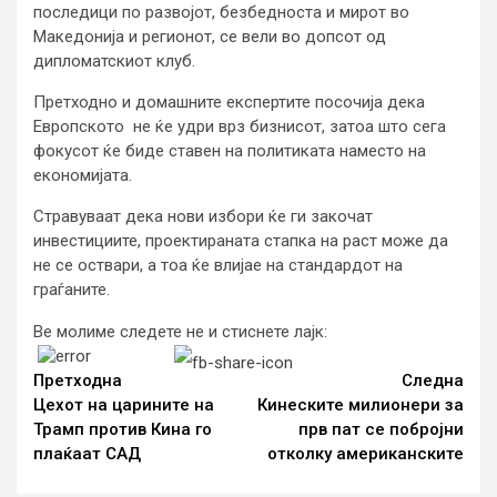
последици по развојот, безбедноста и мирот во
Македонија и регионот, се вели во допсот од
дипломатскиот клуб.
Претходно и домашните експертите посочија дека
Европското не ќе удри врз бизнисот, затоа што сега
фокусот ќе биде ставен на политиката наместо на
економијата.
Стравуваат дека нови избори ќе ги закочат
инвестициите, проектираната стапка на раст може да
не се оствари, а тоа ќе влијае на стандардот на
граѓаните.
Ве молиме следете не и стиснете лајк:
Continue
Reading
Претходна
Следна
Цехот на царините на
Кинеските милионери за
Трамп против Кина го
прв пат се побројни
плаќаат САД
отколку американските