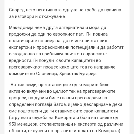
Според него негативната одлука не треба да причина
за изговори и откажување.
Македонија нема друга алтернатива и мора да
продолжи да оди по европкиот пат. Ги повика
политичарите во земјава да ги искористат сите
експертски и професионлани потенцијали и да работат
секојдневно за приближување кон европските
вредности. Ги понуди своите капацитети во
преговарачкиот процес како што тоа го направиле
коморите во Словенија, Хрвастак Бугарија
-Во тие земји, претставниците од коморите биле
активно вклучени во целиот тек на преговарачките
процеси, па дури и биле главни преговарачи за
определени поглавја Затоа, и јавно декларираме дека
сме подготвени да ги ставиме сите свои капацитети
(стручната служба на Комората и база на повеќе од
950 менаџери, стопанственици и експерти од различни
области, вклучени во органите и телата на Комората)