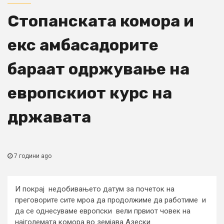
Стопанската комора и
екс амбасадорите
бараат одржување на
европскиот курс на
државата
7 години ago
И покрај недобивањето датум за почеток на
преговорите сите мроа да продолжиме да работиме и
да се однесуваме европски вели првиот човек на
најголемата комора во земјава Азески.