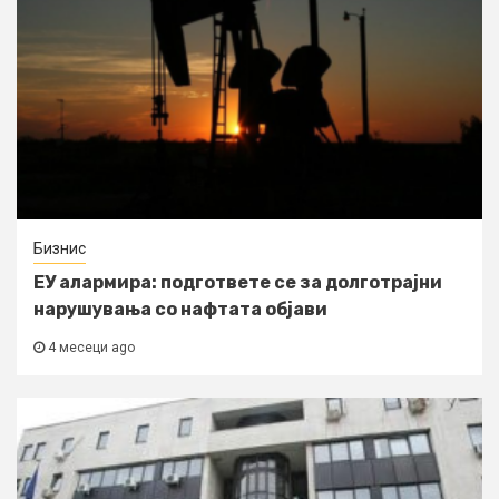
Бизнис
ЕУ алармира: подгответе се за долготрајни
нарушувања со нафтата објави
4 месеци ago