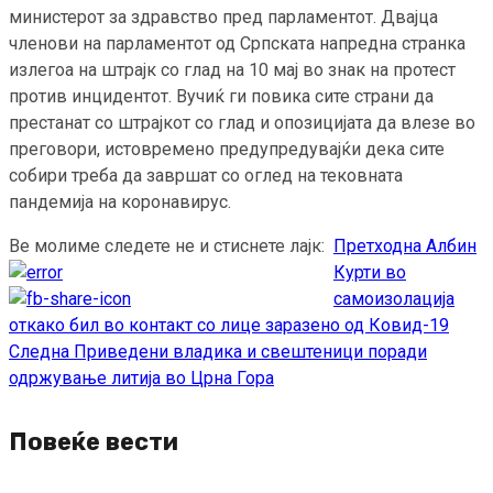
министерот за здравство пред парламентот. Двајца
членови на парламентот од Српската напредна странка
излегоа на штрајк со глад на 10 мај во знак на протест
против инцидентот. Вучиќ ги повика сите страни да
престанат со штрајкот со глад и опозицијата да влезе во
преговори, истовремено предупредувајќи дека сите
собири треба да завршат со оглед на тековната
пандемија на коронавирус.
Ве молиме следете не и стиснете лајк:
Претходна
Албин
Continue
Курти во
Reading
самоизолација
откако бил во контакт со лице заразено од Ковид-19
Следна
Приведени владика и свештеници поради
одржување литија во Црна Гора
Повеќе вести