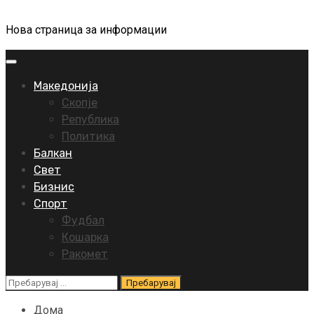
Нова страница за информации
Primary
Menu
Македонија
Скопје
Република
Политика
Балкан
Свет
Бизнис
Спорт
Фудбал
Кошарка
Ракомет
Пребарувај
за:
Дома