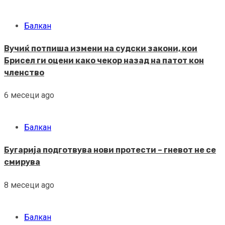
Балкан
Вучиќ потпиша измени на судски закони, кои
Брисел ги оцени како чекор назад на патот кон
членство
6 месеци ago
Балкан
Бугарија подготвува нови протести – гневот не се
смирува
8 месеци ago
Балкан