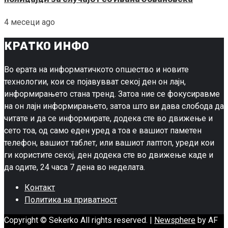
4 месеци ago
КРАТКО ИНФО
Во ерата на информатичкото опшество и новите
технологии, кои се појавувват секој ден он лајн,
информирањето стана тренд. Затоа ние се фокусиравме
на он лајн информирањето, затоа што ви дава слобода да
читате и да се информирате, додека сте во движење и
сето тоа, од само еден уред а тоа е вашиот паметен
телефон, вашиот таблет, или вашиот лаптоп, уреди кои
ги користите секој, ден додека сте во движење каде и
да одите, 24 часа 7 дена во неделата.
Контакт
Политика на приватност
Copyright © Sekerko All rights reserved.
|
Newsphere
by AF