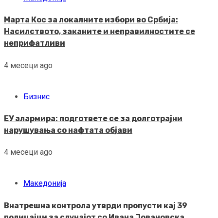
Марта Кос за локалните избори во Србија:
Насилството, заканите и неправилностите се
неприфатливи
4 месеци ago
Бизнис
ЕУ алармира: подгответе се за долготрајни
нарушувања со нафтата објави
4 месеци ago
Македонија
Внатрешна контрола утврди пропусти кај 39
полицајци за случајот со Ивана Јовановска