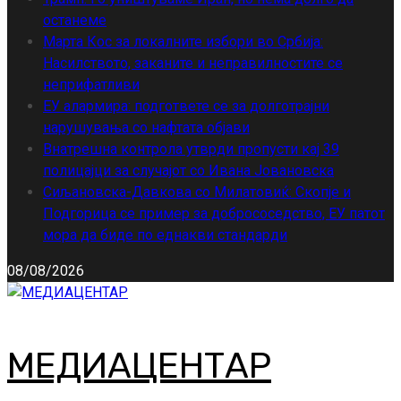
останеме
Марта Кос за локалните избори во Србија:
Насилството, заканите и неправилностите се
неприфатливи
ЕУ алармира: подгответе се за долготрајни
нарушувања со нафтата објави
Внатрешна контрола утврди пропусти кај 39
полицајци за случајот со Ивана Јовановска
Сиљановска-Давкова со Милатовиќ: Скопје и
Подгорица се пример за добрососедство, ЕУ патот
мора да биде по еднакви стандарди
08/08/2026
МЕДИАЦЕНТАР