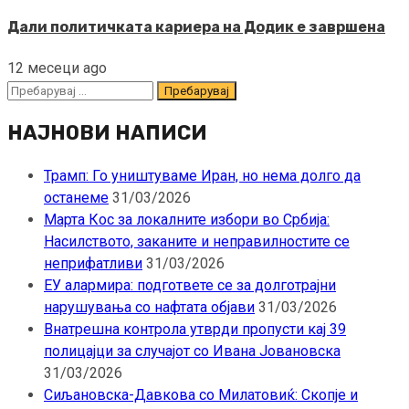
Дали политичката кариера на Додик е завршена
12 месеци ago
Пребарувај
за:
НАЈНОВИ НАПИСИ
Трамп: Го уништуваме Иран, но нема долго да
останеме
31/03/2026
Марта Кос за локалните избори во Србија:
Насилството, заканите и неправилностите се
неприфатливи
31/03/2026
ЕУ алармира: подгответе се за долготрајни
нарушувања со нафтата објави
31/03/2026
Внатрешна контрола утврди пропусти кај 39
полицајци за случајот со Ивана Јовановска
31/03/2026
Сиљановска-Давкова со Милатовиќ: Скопје и