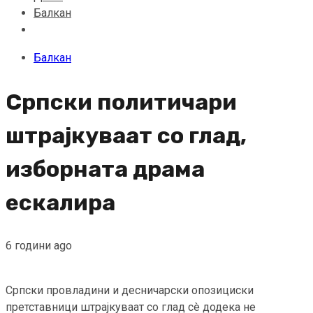
Балкан
Балкан
Српски политичари
штрајкуваат со глад,
изборната драма
ескалира
6 години ago
Српски провладини и десничарски опозициски
претставници штрајкуваат со глад сè додека не