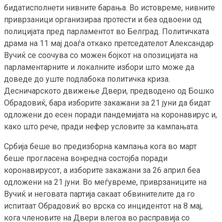
бидатисполнети нивните барања. Во истовреме, нивните
приврзаници организираа протести и беа одвоени од
полицијата пред парламентот во Белград. Политичката
драма на 11 мај доаѓа откако претседателот Александар
Вучиќ се соочува со можен бојкот на опозицијата на
парламентарните и локалните избори што може да
доведе до уште подлабока политичка криза.
Десничарското движење Двери, предводено од Бошко
Обрадовиќ, бара изборите закажани за 21 јуни да бидат
одложени до есен поради пандемијата на коронавирус и,
како што рече, пради нефер условите за кампањата.
Србија беше во предизборна кампања кога во март
беше прогласена вонредна состојба поради
коронавирусот, а изборите закажани за 26 април беа
одложени на 21 јуни. Во меѓувреме, приврзаниците на
Вучиќ и неговата партија сакаат обвинителите да го
испитаат Обрадовиќ во врска со инцидентот на 8 мај,
кога членовите на Двери влегоа во расправија со