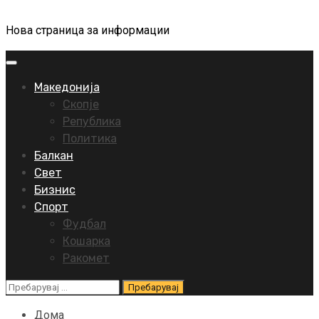
Нова страница за информации
Primary
Menu
Македонија
Скопје
Република
Политика
Балкан
Свет
Бизнис
Спорт
Фудбал
Кошарка
Ракомет
Пребарувај
за:
Дома