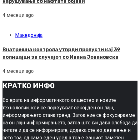
нарушувања со нафтата објави
4 месеци ago
Македонија
Внатрешна контрола утврди пропусти кај 39
полицајци за случајот со Ивана Јовановска
4 месеци ago
КРАТКО ИНФО
Во ерата на информатичкото опшество и новите
технологии, кои се појавувват секој ден он лајн,
информирањето стана тренд. Затоа ние се фокусиравме
на он лајн информирањето, затоа што ви дава слобода да
читате и да се информирате, додека сте во движење и
сето тоа, од само еден уред а тоа е вашиот паметен