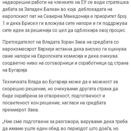
надворешни работи на членките на ЕУ се води стратешка
дебата за Западен Балкан во која деблокадата на
европскиот пат на Северна Македонија е приоритет број
1 и дека Брисел ги вложува сите напори и ги поддржува
сите идеи за решенија со цел да одблокира овој процес.
Претседателот на Владата Зоран Заев на средбата со
еврокомесарот Вархеји истакна дека високо ги оценува
овие напори на Европската комисија и дека очекува
соодветно ниво на соговорници и соработници од страна
на Бугарија.
Техничката Влада во Бугарија може да е можност за
скорешно решение, но очекуваме другата страна да
биде охрабрена за отвореност, подготвеност и
посветеност кон решение, нагласи на средбата
премиерот Заев.
„Ние сме подготвени за разговори, веруваме дека треба
да имаме уште еден обид во периодот што доаѓа, но