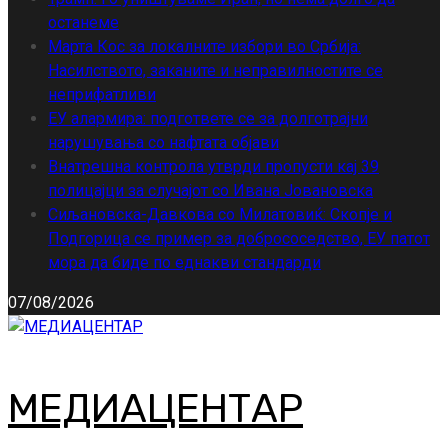
останеме
Марта Кос за локалните избори во Србија:
Насилството, заканите и неправилностите се
неприфатливи
ЕУ алармира: подгответе се за долготрајни
нарушувања со нафтата објави
Внатрешна контрола утврди пропусти кај 39
полицајци за случајот со Ивана Јовановска
Сиљановска-Давкова со Милатовиќ: Скопје и
Подгорица се пример за добрососедство, ЕУ патот
мора да биде по еднакви стандарди
07/08/2026
МЕДИАЦЕНТАР