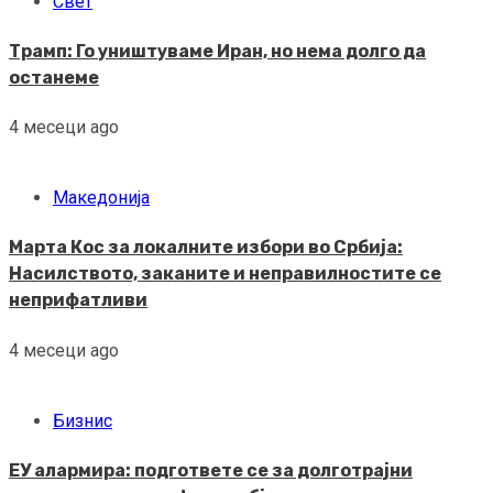
Свет
Трамп: Го уништуваме Иран, но нема долго да
останеме
4 месеци ago
Македонија
Марта Кос за локалните избори во Србија:
Насилството, заканите и неправилностите се
неприфатливи
4 месеци ago
Бизнис
ЕУ алармира: подгответе се за долготрајни