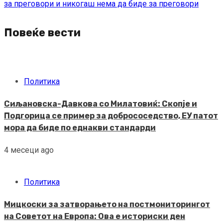
за преговори и никогаш нема да биде за преговори
Повеќе вести
Политика
Сиљановска-Давкова со Милатовиќ: Скопје и
Подгорица се пример за добрососедство, ЕУ патот
мора да биде по еднакви стандарди
4 месеци ago
Политика
Мицкоски за затворањето на постмониторингот
на Советот на Европа: Ова е историски ден