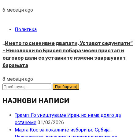
6 месеци ago
Политика
„Името го сменивме двапати, Уставот седумпати“
– Николоски во Брисел побара чесен пристап и
одговор дали со уставните измени завршуваат
барањата
8 месеци ago
Пребарувај
за:
НАЈНОВИ НАПИСИ
Трамп: Го уништуваме Иран, но нема долго да
останеме
31/03/2026
Марта Кос за локалните избори во Србија: