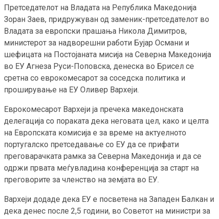
Претседателот на Владата на Република Македонија
Зоран Заев, придружуван од заменик-претседателот во
Владата за европски прашања Никола Димитров,
министерот за надворешни работи Бујар Османи и
шефицата на Постојаната мисија на Северна Македонија
во ЕУ Агнеза Руси-Поповска, денеска во Брисел се
сретна со еврокомесарот за соседска политика и
проширување на ЕУ Оливер Вархеји.
Еврокомесарот Вархеји ја пречека македонската
делегација со пораката дека неговата цел, како и целта
на Европската комисија е за време на актуелното
португалско претседавање со ЕУ да се прифати
преговарачката рамка за Северна Македонија и да се
одржи првата меѓувладина конференција за старт на
преговорите за членство на земјата во ЕУ.
Вархеји додаде дека ЕУ е посветена на Западен Балкан и
дека денес после 2,5 години, во Советот на министри за