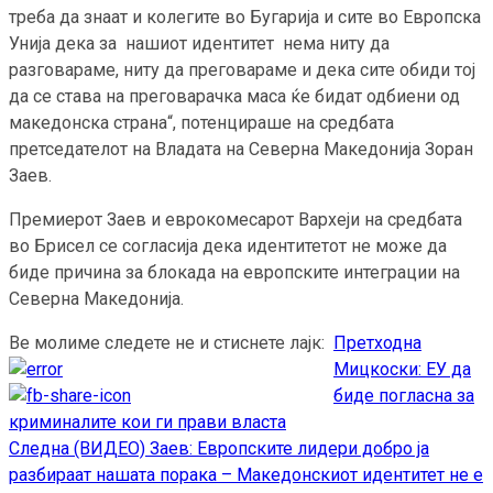
треба да знаат и колегите во Бугарија и сите во Европска
Унија дека за нашиот идентитет нема ниту да
разговараме, ниту да преговараме и дека сите обиди тој
да се става на преговарачка маса ќе бидат одбиени од
македонска страна“, потенцираше на средбата
претседателот на Владата на Северна Македонија Зоран
Заев.
Премиерот Заев и еврокомесарот Вархеји на средбата
во Брисел се согласија дека идентитетот не може да
биде причина за блокада на европските интеграции на
Северна Македонија.
Ве молиме следете не и стиснете лајк:
Претходна
Continue
Мицкоски: ЕУ да
Reading
биде погласна за
криминалите кои ги прави власта
Следна
(ВИДЕО) Заев: Европските лидери добро ја
разбираат нашата порака – Македонскиот идентитет не е