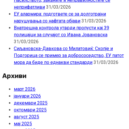
Насилството, заканите и неправилностите се
неприфатливи
31/03/2026
ЕУ алармира: подгответе се за долготрајни
нарушувања со нафтата објави
31/03/2026
Внатрешна контрола утврди пропусти кај 39
полицајци за случајот со Ивана Јовановска
31/03/2026
Сиљановска-Давкова со Милатовиќ: Скопје и
Подгорица се пример за добрососедство, ЕУ патот
мора да биде по еднакви стандарди
31/03/2026
Архиви
март 2026
јануари 2026
декември 2025
октомври 2025
август 2025
мај 2025