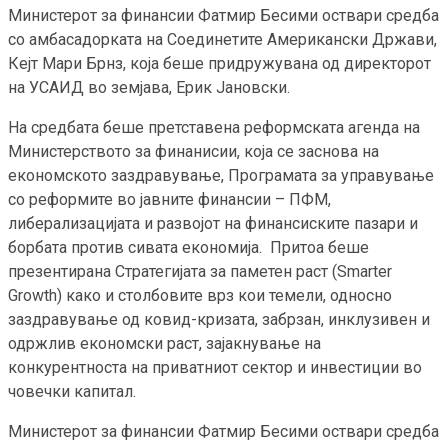
Министерот за финансии Фатмир Бесими оствари средба
со амбасадорката на Соединетите Американски Држави,
Кејт Мари Брнз, која беше придружувана од директорот
на УСАИД во земјава, Ерик Јановски.
На средбата беше претставена реформската агенда на
Министерството за финанисии, која се заснова на
економското заздравување, Програмата за управување
со реформите во јавните финансии – ПФМ,
либерализацијата и развојот на финансиските пазари и
борбата против сивата економија. Притоа беше
презентирана Стратегијата за паметен раст (Smarter
Growth) како и столбовите врз кои темели, односно
заздравување од ковид-кризата, забрзан, инклузивен и
одржлив економски раст, зајакнување на
конкурентноста на приватниот сектор и инвестиции во
човечки капитал.
Министерот за финансии Фатмир Бесими оствари средба