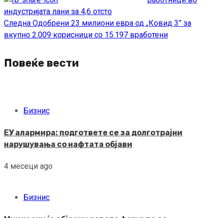
индустријата лани за 4,6 отсто
Следна
Одобрени 23 милиони евра од „Ковид 3” за
вкупно 2.009 корисници со 15.197 вработени
Повеќе вести
Бизнис
ЕУ алармира: подгответе се за долготрајни
нарушувања со нафтата објави
4 месеци ago
Бизнис