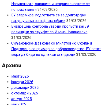
Насилството, заканите и неправилностите се
неприфатливи
31/03/2026
ЕУ алармира: подгответе се за долготрајни
нарушувања со нафтата објави
31/03/2026
Внатрешна контрола утврди пропусти кај 39
полицајци за случајот со Ивана Јовановска
31/03/2026
Сиљановска-Давкова со Милатовиќ: Скопје и
Подгорица се пример за добрососедство, ЕУ патот
мора да биде по еднакви стандарди
31/03/2026
Архиви
март 2026
јануари 2026
декември 2025
октомври 2025
август 2025
мај 2025