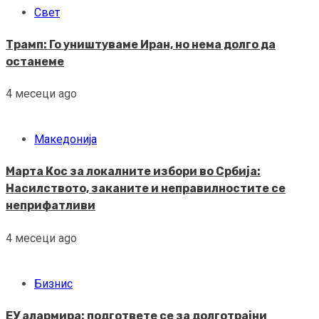
Свет
Трамп: Го уништуваме Иран, но нема долго да
останеме
4 месеци ago
Македонија
Марта Кос за локалните избори во Србија:
Насилството, заканите и неправилностите се
неприфатливи
4 месеци ago
Бизнис
ЕУ алармира: подгответе се за долготрајни