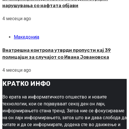
нарушувања со нафтата објави
4 месеци ago
Македонија
Внатрешна контрола утврди пропусти кај 39
полицајци за случајот со Ивана Јовановска
4 месеци ago
КРАТКО ИНФО
Во ерата на информатичкото опшество и новите
технологии, кои се појавувват секој ден он лајн,
информирањето стана тренд. Затоа ние се фокусиравме
на он лајн информирањето, затоа што ви дава слобода да
читате и да се информирате, додека сте во движење и