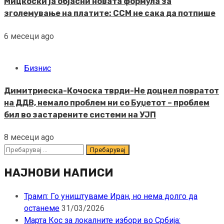
Мицкоски ја објасни новата формула за
зголемување на платите: ССМ не сака да потпише
6 месеци ago
Бизнис
Димитриеска-Кочоска тврди-Не доцнел повратот
на ДДВ, немало проблем ни со Буџетот – проблем
бил во застарените системи на УЈП
8 месеци ago
Пребарувај
за:
НАЈНОВИ НАПИСИ
Трамп: Го уништуваме Иран, но нема долго да
останеме
31/03/2026
Марта Кос за локалните избори во Србија: