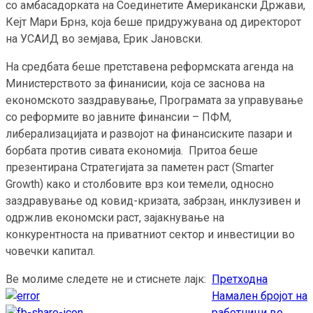
со амбасадорката на Соединетите Американски Држави,
Кејт Мари Брнз, која беше придружувана од директорот
на УСАИД во земјава, Ерик Јановски.
На средбата беше претставена реформската агенда на
Министерството за финанисии, која се заснова на
економското заздравување, Програмата за управување
со реформите во јавните финансии – ПФМ,
либерализацијата и развојот на финансиските пазари и
борбата против сивата економија. Притоа беше
презентирана Стратегијата за паметен раст (Smarter
Growth) како и столбовите врз кои темели, односно
заздравување од ковид-кризата, забрзан, инклузивен и
одржлив економски раст, зајакнување на
конкурентноста на приватниот сектор и инвестиции во
човечки капитал.
Ве молиме следете не и стиснете лајк:
Претходна
Continue
Намален бројот на
Reading
работници во