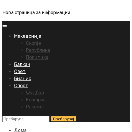
Нова страница за информации
Primary
Menu
Македонија
Скопје
Република
Политика
Балкан
Свет
Бизнис
Спорт
Фудбал
Кошарка
Ракомет
Пребарувај
за:
Дома