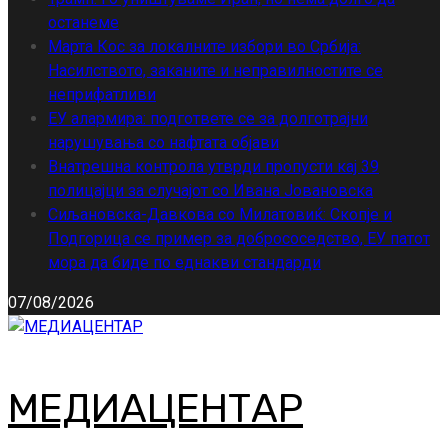
останеме
Марта Кос за локалните избори во Србија:
Насилството, заканите и неправилностите се
неприфатливи
ЕУ алармира: подгответе се за долготрајни
нарушувања со нафтата објави
Внатрешна контрола утврди пропусти кај 39
полицајци за случајот со Ивана Јовановска
Сиљановска-Давкова со Милатовиќ: Скопје и
Подгорица се пример за добрососедство, ЕУ патот
мора да биде по еднакви стандарди
07/08/2026
МЕДИАЦЕНТАР