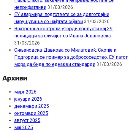
Насилството, заканите и неправилностите се
неприфатливи
31/03/2026
ЕУ алармира: подгответе се за долготрајни
нарушувања со нафтата објави
31/03/2026
Внатрешна контрола утврди пропусти кај 39
полицајци за случајот со Ивана Јовановска
31/03/2026
Сиљановска-Давкова со Милатовиќ: Скопје и
Подгорица се пример за добрососедство, ЕУ патот
мора да биде по еднакви стандарди
31/03/2026
Архиви
март 2026
јануари 2026
декември 2025
октомври 2025
август 2025
мај 2025