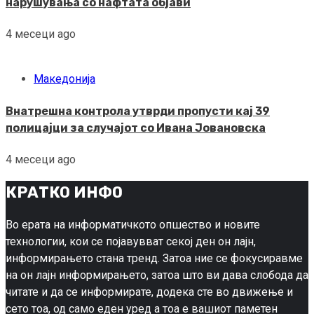
нарушувања со нафтата објави
4 месеци ago
Македонија
Внатрешна контрола утврди пропусти кај 39
полицајци за случајот со Ивана Јовановска
4 месеци ago
КРАТКО ИНФО
Во ерата на информатичкото опшество и новите
технологии, кои се појавувват секој ден он лајн,
информирањето стана тренд. Затоа ние се фокусиравме
на он лајн информирањето, затоа што ви дава слобода да
читате и да се информирате, додека сте во движење и
сето тоа, од само еден уред а тоа е вашиот паметен