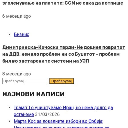
зголемување на платите: ССМ не сака да потпише
6 месеци ago
Бизнис
Димитриеска-Кочоска тврди-Не доцнел повратот
на ДДВ, немало проблем ни со Буџетот – проблем
бил во застарените системи на УЈП
8 месеци ago
Пребарувај
за:
НАЈНОВИ НАПИСИ
Трамп: Го уништуваме Иран, но нема долго да
останеме
31/03/2026
Марта Кос за локалните избори во Србија: