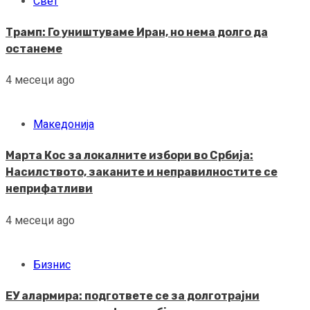
Свет
Трамп: Го уништуваме Иран, но нема долго да
останеме
4 месеци ago
Македонија
Марта Кос за локалните избори во Србија:
Насилството, заканите и неправилностите се
неприфатливи
4 месеци ago
Бизнис
ЕУ алармира: подгответе се за долготрајни