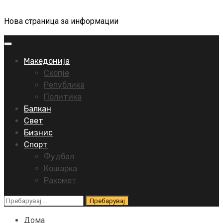
Нова страница за информации
Primary
Menu
Македонија
Скопје
Република
Политика
Балкан
Свет
Бизнис
Спорт
Фудбал
Кошарка
Ракомет
Пребарувај
за:
Дома