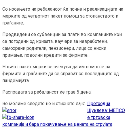
Со носењето на ребалансот ќе почне и реализацијата на
мерките од четвртиот пакет помош за стопанството и
граѓаните.
Предвидени се субвенции за плати во компаниите кои
се погодени од кризата, ваучери за невработени,
самохрани родители, пензионери, лица со ниски
примања, поволни кредити за фирмите.
Новиот пакет мерки се очекува да им помогне на
фирмите и граѓаните да се справат со последиците од
пандемијата.
Расправата за ребалансот ќе трае 5 дена.
Ве молиме следете не и стиснете лајк:
Претходна
Continue
Шуклева: МЕПСО
Reading
е трговска
компанија и бара покачување на цената на струјата