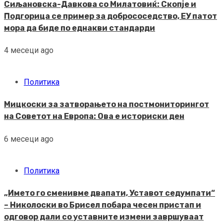
Сиљановска-Давкова со Милатовиќ: Скопје и
Подгорица се пример за добрососедство, ЕУ патот
мора да биде по еднакви стандарди
4 месеци ago
Политика
Мицкоски за затворањето на постмониторингот
на Советот на Европа: Ова е историски ден
6 месеци ago
Политика
„Името го сменивме двапати, Уставот седумпати“
– Николоски во Брисел побара чесен пристап и
одговор дали со уставните измени завршуваат