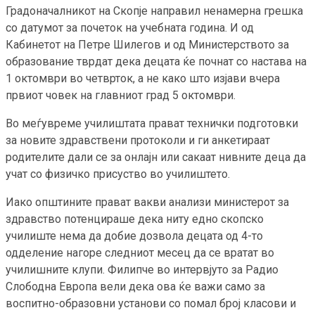
Градоначалникот на Скопје направил ненамерна грешка
со датумот за почеток на учебната година. И од
Кабинетот на Петре Шилегов и од Министерството за
образование тврдат дека децата ќе почнат со настава на
1 октомври во четврток, а не како што изјави вчера
првиот човек на главниот град 5 октомври.
Во меѓувреме училиштата прават технички подготовки
за новите здравствени протоколи и ги анкетираат
родителите дали се за онлајн или сакаат нивните деца да
учат со физичко присуство во училиштето.
Иако општините прават вакви анализи министерот за
здравство потенцираше дека ниту едно скопско
училиште нема да добие дозвола децата од 4-то
одделение нагоре следниот месец да се вратат во
училишните клупи. Филипче во интервјуто за Радио
Слободна Европа вели дека ова ќе важи само за
воспитно-образовни установи со помал број класови и