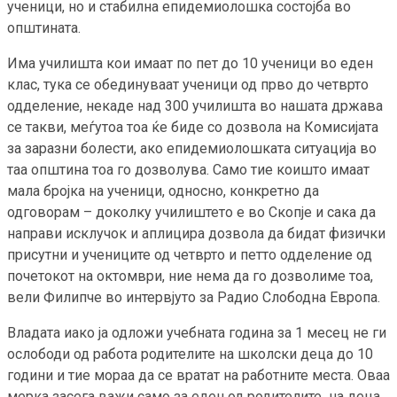
ученици, но и стабилна епидемиолошка состојба во
општината.
Има училишта кои имаат по пет до 10 ученици во еден
клас, тука се обединуваат ученици од прво до четврто
одделение, некаде над 300 училишта во нашата држава
се такви, меѓутоа тоа ќе биде со дозвола на Комисијата
за заразни болести, ако епидемиолошката ситуација во
таа општина тоа го дозволува. Само тие коишто имаат
мала бројка на ученици, односно, конкретно да
одговорам – доколку училиштето е во Скопје и сака да
направи исклучок и аплицира дозвола да бидат физички
присутни и учениците од четврто и петто одделение од
почетокот на октомври, ние нема да го дозволиме тоа,
вели Филипче во интервјуто за Радио Слободна Европа.
Владата иако ја одложи учебната година за 1 месец не ги
ослободи од работа родителите на школски деца до 10
години и тие мораа да се вратат на работните места. Оваа
мерка засега важи само за еден од родителите на деца