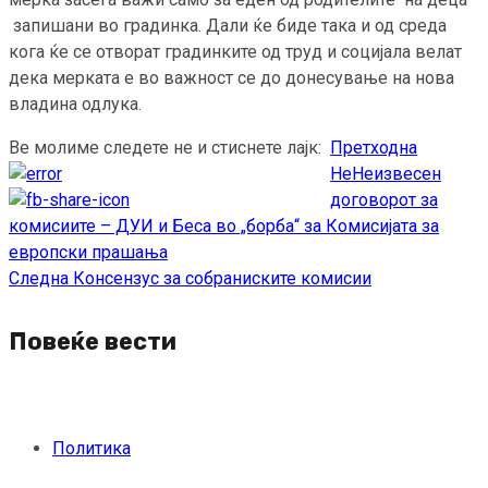
запишани во градинка. Дали ќе биде така и од среда
кога ќе се отворат градинките од труд и социјала велат
дека мерката е во важност се до донесување на нова
владина одлука.
Ве молиме следете не и стиснете лајк:
Претходна
Continue
НеНеизвесен
Reading
договорот за
комисиите – ДУИ и Беса во „борба“ за Комисијата за
европски прашања
Следна
Консензус за собраниските комисии
Повеќе вести
Политика