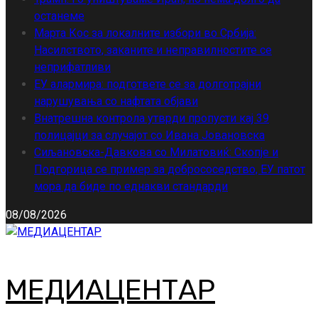
останеме
Марта Кос за локалните избори во Србија:
Насилството, заканите и неправилностите се
неприфатливи
ЕУ алармира: подгответе се за долготрајни
нарушувања со нафтата објави
Внатрешна контрола утврди пропусти кај 39
полицајци за случајот со Ивана Јовановска
Сиљановска-Давкова со Милатовиќ: Скопје и
Подгорица се пример за добрососедство, ЕУ патот
мора да биде по еднакви стандарди
08/08/2026
МЕДИАЦЕНТАР