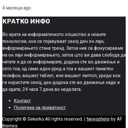
4 месеци ago
КРАТКО ИНФО
Во ерата на информатичкото опшество и новите
технологии, кои се појавувват секој ден он лајн,
информирањето стана тренд. Затоа ние се фокусиравме
на он лајн информирањето, затоа што ви дава слобода да
читате и да се информирате, додека сте во движење и
сето тоа, од само еден уред а тоа е вашиот паметен
телефон, вашиот таблет, или вашиот лаптоп, уреди кои
ги користите секој, ден додека сте во движење каде и
да одите, 24 часа 7 дена во неделата.
Контакт
Политика на приватност
Copyright © Sekerko All rights reserved.
|
Newsphere
by AF
themes.