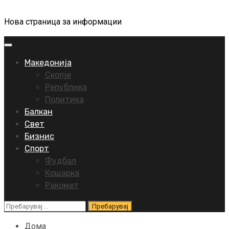
Нова страница за информации
Primary
Menu
Македонија
Скопје
Република
Политика
Балкан
Свет
Бизнис
Спорт
Фудбал
Кошарка
Ракомет
Пребарувај
за:
Дома