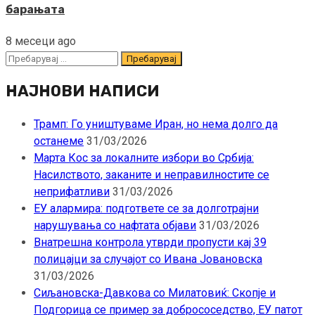
барањата
8 месеци ago
Пребарувај
за:
НАЈНОВИ НАПИСИ
Трамп: Го уништуваме Иран, но нема долго да
останеме
31/03/2026
Марта Кос за локалните избори во Србија:
Насилството, заканите и неправилностите се
неприфатливи
31/03/2026
ЕУ алармира: подгответе се за долготрајни
нарушувања со нафтата објави
31/03/2026
Внатрешна контрола утврди пропусти кај 39
полицајци за случајот со Ивана Јовановска
31/03/2026
Сиљановска-Давкова со Милатовиќ: Скопје и
Подгорица се пример за добрососедство, ЕУ патот