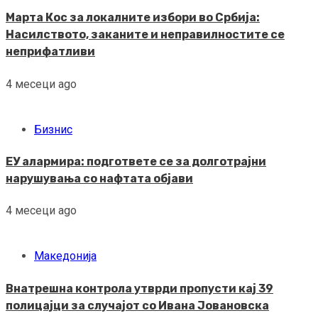
Марта Кос за локалните избори во Србија:
Насилството, заканите и неправилностите се
неприфатливи
4 месеци ago
Бизнис
ЕУ алармира: подгответе се за долготрајни
нарушувања со нафтата објави
4 месеци ago
Македонија
Внатрешна контрола утврди пропусти кај 39
полицајци за случајот со Ивана Јовановска