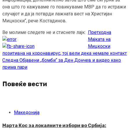
она што го кажуваме го повикуваме МВР да го истражи
случајот и да ја потврди лажната вест на Христијан
Мицкоски“, рече Костадинов.
Ве молиме следете не и стиснете лајк:
Претходна
Continue
Мајката на
Reading
Мицкоски
позитивна на коронавирус, тој вели дека немале контакт
Следна
Објавени „бомби“ за Ден Дончев и видео како
прима пари
Повеќе вести
Македонија
Марта Кос за локалните избори во Србија: