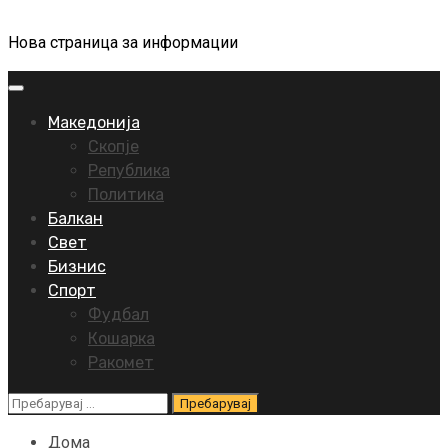
Нова страница за информации
Primary
Menu
Македонија
Скопје
Република
Политика
Балкан
Свет
Бизнис
Спорт
Фудбал
Кошарка
Ракомет
Пребарувај
за:
Дома