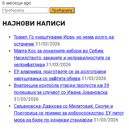
6 месеци ago
Пребарувај
за:
НАЈНОВИ НАПИСИ
Трамп: Го уништуваме Иран, но нема долго да
останеме
31/03/2026
Марта Кос за локалните избори во Србија:
Насилството, заканите и неправилностите се
неприфатливи
31/03/2026
ЕУ алармира: подгответе се за долготрајни
нарушувања со нафтата објави
31/03/2026
Внатрешна контрола утврди пропусти кај 39
полицајци за случајот со Ивана Јовановска
31/03/2026
Сиљановска-Давкова со Милатовиќ: Скопје и
Подгорица се пример за добрососедство, ЕУ патот
мора да биде по еднакви стандарди
31/03/2026