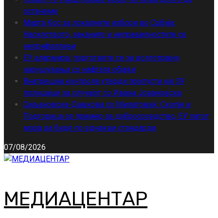
останеме
Марта Кос за локалните избори во Србија:
Насилството, заканите и неправилностите се
неприфатливи
ЕУ алармира: подгответе се за долготрајни
нарушувања со нафтата објави
Внатрешна контрола утврди пропусти кај 39
полицајци за случајот со Ивана Јовановска
Сиљановска-Давкова со Милатовиќ: Скопје и
Подгорица се пример за добрососедство, ЕУ патот
мора да биде по еднакви стандарди
07/08/2026
МЕДИАЦЕНТАР