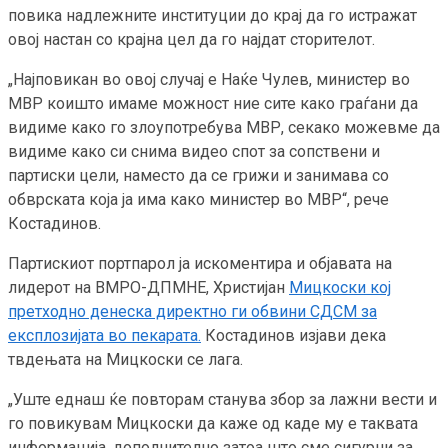
повика надлежните институции до крај да го истражат
овој настан со крајна цел да го најдат сторителот.
„Најповикан во овој случај е Наќе Чулев, министер во
МВР коишто имаме можност ние сите како граѓани да
видиме како го злоупотребува МВР, секако можевме да
видиме како си снима видео спот за сопствени и
партиски цели, наместо да се грижи и занимава со
обврската која ја има како министер во МВР“, рече
Костадинов.
Партискиот портпарол ја искоментира и објавата на
лидерот на ВМРО-ДПМНЕ, Христијан
Мицкоски кој
претходно денеска директно ги обвини СДСМ за
експлозијата во пекарата.
Костадинов изјави дека
твдењата на Мицкоски се лага.
„Уште еднаш ќе повторам станува збор за лажни вести и
го повикувам Мицкоски да каже од каде му е таквата
информација, дополнително затоа што сме сигурни за