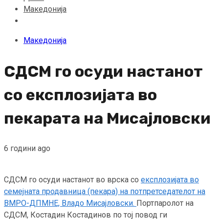
Македонија
Македонија
СДСМ го осуди настанот
со експлозијата во
пекарата на Мисајловски
6 години ago
СДСМ го осуди настанот во врска со
експлозијата во
семејната продавница (пекара) на потпретседателот на
ВМРО-ДПМНЕ, Владо Мисајловски.
Портпаролот на
СДСМ, Костадин Костадинов по тој повод ги