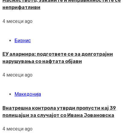
Насилството, заканите и неправилностите се
неприфатливи
4 месеци ago
Бизнис
ЕУ алармира: подгответе се за долготрајни
нарушувања со нафтата објави
4 месеци ago
Македонија
Внатрешна контрола утврди пропусти кај 39
полицајци за случајот со Ивана Јовановска
4 месеци ago