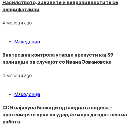
Насилството, заканите и неправилностите се
неприфатливи
4 месеци ago
Македонија
Внатрешна контрола утврди пропусти кај 39
полицајци за случајот со Ивана Јовановска
4 месеци ago
Македонија
ССМ најавува блокади од следната недела –
пратениците први на удар, ќе мора да одат пеш на
работа