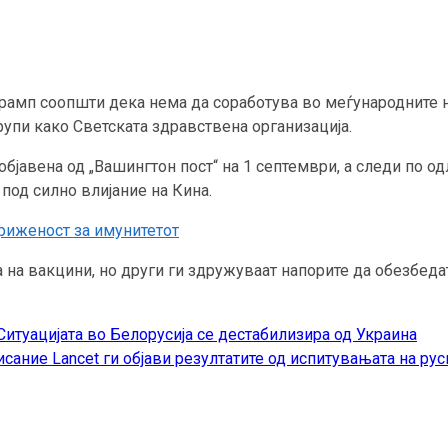
амп соопшти дека нема да соработува во меѓународните на
рупи како Светската здравствена организација.
бјавена од „Вашингтон пост“ на 1 септември, а следи по одл
под силно влијание на Кина.
риженост за имунитетот
на вакцини, но други ги здружуваат напорите да обезбедат
итуацијата во Белорусија се дестабилизира од Украина
сание Lancet ги објави резултатите од испитувањата на рус