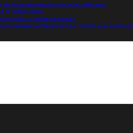
о, заканите и неправилностите се неприфатливи
а со нафтата објави
 за случајот со Ивана Јовановска
ца се пример за добрососедство, ЕУ патот мора да биде п