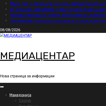
Марта Кос за локалните избори во Србија: Насилствот
ЕУ алармира: подгответе се за долготрајни нарушувањ
Внатрешна контрола утврди пропусти кај 39 полицајци
Сиљановска-Давкова со Милатовиќ: Скопје и Подгори
08/08/2026
МЕДИАЦЕНТАР
Нова страница за информации
Primary
Menu
Македонија
Скопје