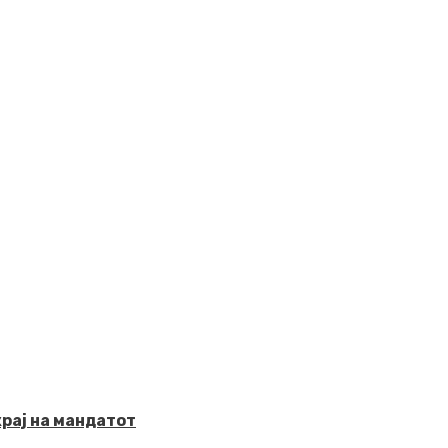
рај на мандатот