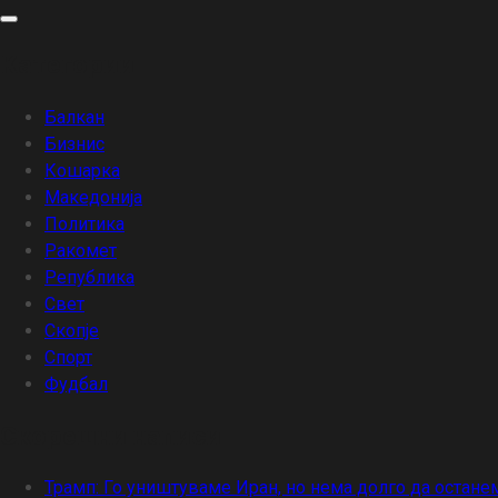
Skip
to
Категории
content
Балкан
Бизнис
Кошарка
Македонија
Политика
Ракомет
Република
Свет
Скопје
Спорт
Фудбал
Скорешни написи
Трамп: Го уништуваме Иран, но нема долго да остане