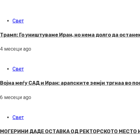
Свет
Трамп: Го уништуваме Иран, но нема долго да остане
4 месеци ago
Свет
Војна меѓу САД и Иран: арапските земји тргнаа во п
6 месеци ago
Свет
МОГЕРИНИ ДАДЕ ОСТАВКА ОД РЕКТОРСКОТО МЕСТО Истр