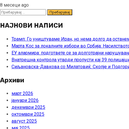
8 месеци ago
Пребарувај
за:
НАЈНОВИ НАПИСИ
Трамп: Го уништуваме Иран, но нема долго да остане
Марта Кос за локалните избори во Србија: Насилствот
ЕУ алармира: подгответе се за долготрајни нарушувањ
Внатрешна контрола утврди пропусти кај 39 полицајци
Сиљановска-Давкова со Милатовиќ: Скопје и Подгори
Архиви
март 2026
јануари 2026
декември 2025
октомври 2025
август 2025
мај 2025