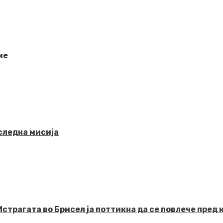
ме
оследна мисија
агата во Брисел ја поттикна да се повлече пред к