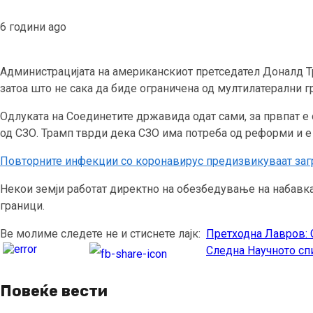
6 години ago
Администрацијата на американскиот претседател Доналд Тр
затоа што не сака да биде ограничена од мултилатерални г
Одлуката на Соединетите државида одат сами, за првпат е о
од СЗО. Трамп тврди дека СЗО има потреба од реформи и е 
Повторните инфекции со коронавирус предизвикуваат заг
Некои земји работат директно на обезбедување на набавка 
граници.
Ве молиме следете не и стиснете лајк:
Претходна
Лавров: С
Continue
Следна
Научното спи
Reading
Повеќе вести