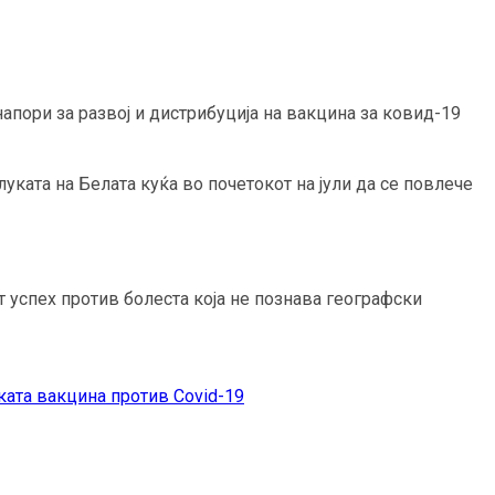
пори за развој и дистрибуција на вакцина за ковид-19
уката на Белата куќа во почетокот на јули да се повлече
 успех против болеста која не познава географски
ката вакцина против Covid-19