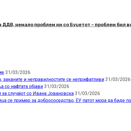
ДДВ, немало проблем ни со Буџетот – проблем бил в
ме
31/03/2026
о, заканите и неправилностите се неприфатливи
31/03/2026
а со нафтата објави
31/03/2026
 за случајот со Ивана Јовановска
31/03/2026
ца се пример за добрососедство, ЕУ патот мора да биде п