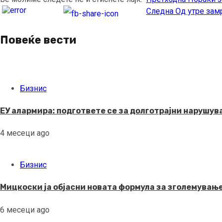
Continue
Следна
Од утре зам
Reading
Повеќе вести
Бизнис
ЕУ алармира: подгответе се за долготрајни нарушув
4 месеци ago
Бизнис
Мицкоски ја објасни новата формула за зголемување
6 месеци ago