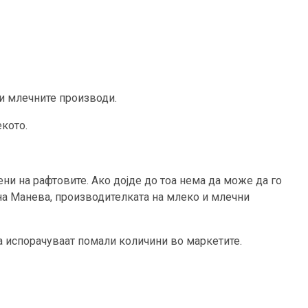
 и млечните производи.
екото.
и на рафтовите. Ако дојде до тоа нема да може да го
на Манева, производителката на млеко и млечни
а испорачуваат помали количини во маркетите.