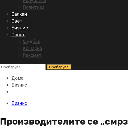
Република
Политика
Балкан
Свет
Бизнис
Спорт
Фудбал
Кошарка
Ракомет
Пребарувај
за:
Дома
Бизнис
Бизнис
Производителите се „смрз