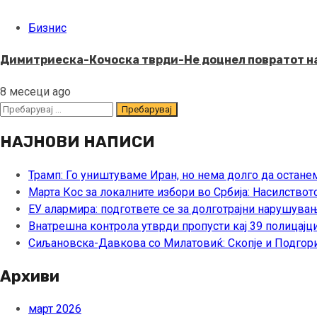
Бизнис
Димитриеска-Кочоска тврди-Не доцнел повратот на 
8 месеци ago
Пребарувај
за:
НАЈНОВИ НАПИСИ
Трамп: Го уништуваме Иран, но нема долго да остане
Марта Кос за локалните избори во Србија: Насилствот
ЕУ алармира: подгответе се за долготрајни нарушувањ
Внатрешна контрола утврди пропусти кај 39 полицајци
Сиљановска-Давкова со Милатовиќ: Скопје и Подгори
Архиви
март 2026