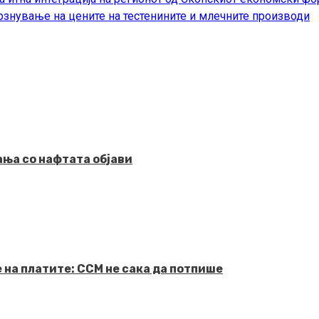
рзнување на цените на тестенините и млечните производи
ања со нафтата објави
 на платите: ССМ не сака да потпише