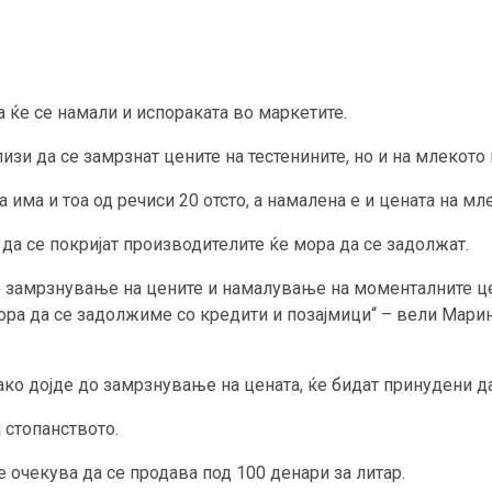
а ќе се намали и испораката во маркетите.
изи да се замрзнат цените на тестенините, но и на млекото
има и тоа од речиси 20 отсто, а намалена е и цената на мл
 да се покријат производителите ќе мора да се задолжат.
 замрзнување на цените и намалување на моменталните цен
мора да се задолжиме со кредити и позајмици“ – вели Мари
ако дојде до замрзнување на цената, ќе бидат принудени д
 стопанството.
е очекува да се продава под 100 денари за литар.