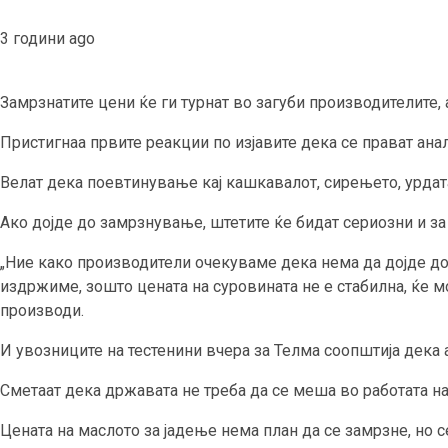
3 години ago
Замрзнатите цени ќе ги турнат во загуби производителите, 
Пристигнаа првите реакции по изјавите дека се прават анал
Велат дека поевтинување кај кашкавалот, сирењето, урдата 
Ако дојде до замрзнување, штетите ќе бидат сериозни и за
„Ние како производители очекуваме дека нема да дојде до
издржиме, зошто цената на суровината не е стабилна, ќе 
производи.
И увозниците на тестенини вчера за Телма соопштија дека 
Сметаат дека државата не треба да се меша во работата на
Цената на маслото за јадење нема план да се замрзне, но с