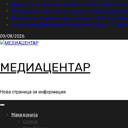
Марта Кос за локалните избори во Србија: Насилствот
ЕУ алармира: подгответе се за долготрајни нарушувањ
Внатрешна контрола утврди пропусти кај 39 полицајци
Сиљановска-Давкова со Милатовиќ: Скопје и Подгори
09/08/2026
МЕДИАЦЕНТАР
Нова страница за информации
Primary
Menu
Македонија
Скопје