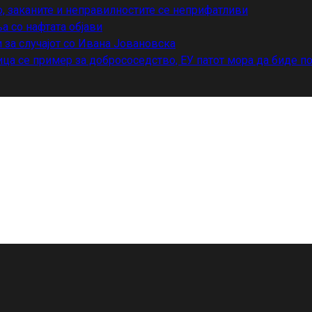
о, заканите и неправилностите се неприфатливи
а со нафтата објави
 за случајот со Ивана Јовановска
ца се пример за добрососедство, ЕУ патот мора да биде п