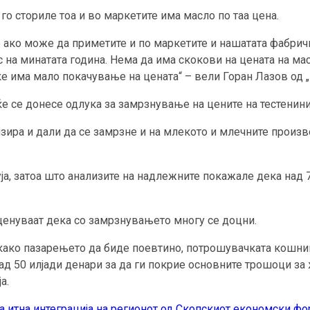
го сториле тоа и во маркетите има масло по таа цена.
то ако може да приметите и по маркетите и нашатата фабрич
ос на минатата година. Нема да има скокови на цената на м
ќе има мало покачување на цената“ – вели Горан Лазов од „
е се донесе одлука за замрзнување на цените на тестенини
зира и дали да се замрзне и на млекото и млечните произво
ја, затоа што анализите на надлежните покажале дека над 7
оценуваат дека со замрзнувањето многу се доцни.
 како пазарењето да биде поевтино, потрошувачката кошниц
ад 50 илјади денари за да ги покрие основните трошоци за
а.
а итна интеграција на регионот од Скопскиот економски ф