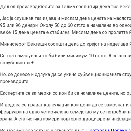
Дел од производителите за Телма соопштија дека тие веќе 
„Јас ја слушнав таа изјава и мислам дека цената на масло
95 или 96 денари. Околу 50 до 60 отсто е намалена во одн
веќе 15 дена цената е стабилна. Мислам дека со пролетта 
Министерот Бектеши соопшти дека до крајот на неделава ќ
Со тоа намалувањето би били минимум 10 отсто. А се анали
полубелиот леб.
Но, се донесе и одлука да се укине субвенционираната стру
произвдоите.
Експертите се за мерки со кои би се намалиле цените, но 
И додека се прават калкулации кои цени да се замрзнат и
февруари на едно четиричлено семејство му се потребни н
храна. А статистика измери повторно двоцифрена инфлациј
Ве молиме следете не и стиснете лајк:
Претходна
Пораки з