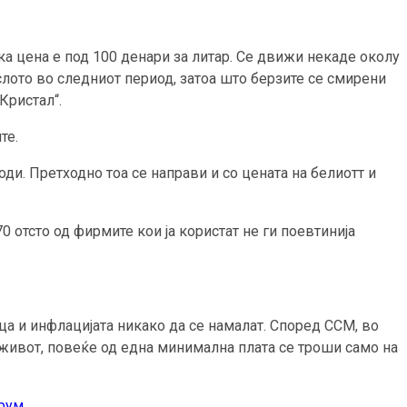
ка цена е под 100 денари за литар. Се движи некаде околу
аслото во следниот период, затоа што берзите се смирени
Кристал“.
те.
ди. Претходно тоа се направи и со цената на белиотт и
0 отсто од фирмите кои ја користат не ги поевтинија
а и инфлацијата никако да се намалат. Според ССМ, во
 живот, повеќе од една минимална плата се троши само на
орум