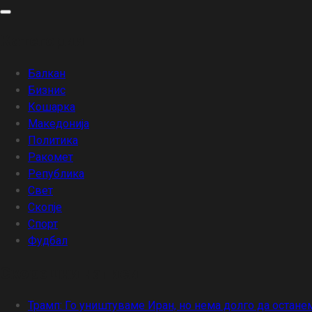
Skip
to
Категории
content
Балкан
Бизнис
Кошарка
Македонија
Политика
Ракомет
Република
Свет
Скопје
Спорт
Фудбал
Скорешни написи
Трамп: Го уништуваме Иран, но нема долго да остане