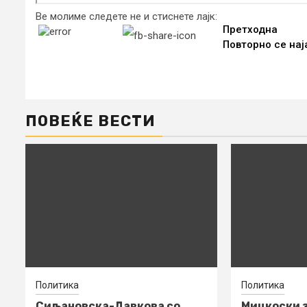
Ве молиме следете не и стиснете лајк:
Continue
Претходна
Повторно се нај
Reading
ПОВЕЌЕ ВЕСТИ
Политика
Политика
Сиљановска-Давкова со
Мицкоски з