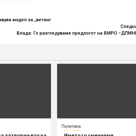
авува модел за „ветинг
Следн
Влада: Го разгледуваме предлогот на ВМРО –ДПМН
Политика
а затворањето на
„Името го сменивме