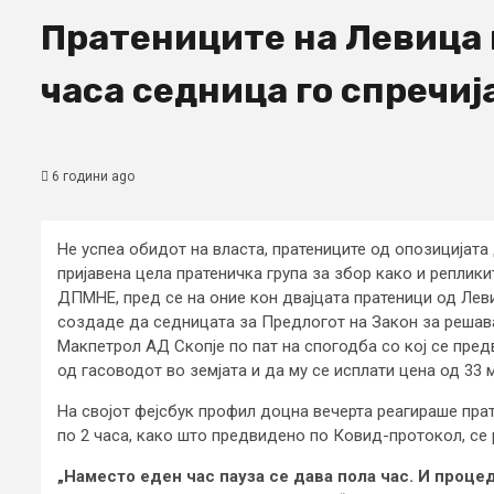
Пратениците на Левица
часа седница го спречиј
6 години ago
Не успеа обидот на власта, пратениците од опозицијата 
пријавена цела пратеничка група за збор како и реплик
ДПМНЕ, пред се на оние кон двајцата пратеници од Лев
создаде да седницата за Предлогот на Закон за решав
Макпетрол АД Скопје по пат на спогодба со кој се пред
од гасоводот во земјата и да му се исплати цена од 33 
На својот фејсбук профил доцна вечерта реагираше пра
по 2 часа, како што предвидено по Ковид-протокол, се р
„Наместо еден час пауза се дава пола час. И проце