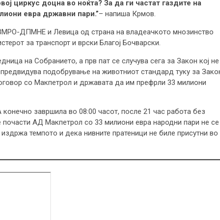
ој циркус доцна во ноќта? За да ги частат газдите на
лиони евра државни пари.”
– напиша Крмов.
а ВМРО-ДПМНЕ и Левица од страна на владеачкото мнозинство
стерот за транспорт и врски Благој Бочварски.
дница на Собранието, а прв пат се случува сега за Закон кој не
се предвидува подобрување на животниот стандард туку за Зако
договор со Макпетрол и државата да им префрли 33 милиони
конечно завршила во 08:00 часот, после 21 час работа без
е почасти АД Макпетрол со 33 милиони евра народни пари не се
 издржа темпото и дека нивните пратеници не биле присутни во