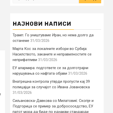
за:
НАЈНОВИ НАПИСИ
Трамп: Го уништуваме Иран, но нема долго да
останеме
31/03/2026
Марта Кос за локалните избори во Србија:
Насилството, заканите и неправилностите се
неприфатливи
31/03/2026
ЕУ алармира: подгответе се за долготрајни
нарушувања со нафтата објави
31/03/2026
Внатрешна контрола утврди пропусти кај 39
полицајци за случајот со Ивана Јовановска
31/03/2026
и
Сиљановска-Давкова со Милатовиќ: Скопје и
Подгорица се пример за добрососедство, ЕУ
патот мора да биде по еднакви стандарди