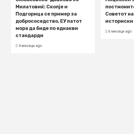
Милатовиќ: Скопје и
постмонит
Подгорица се пример за
Советот на
добрососедство, ЕУ патот
историски
мора да биде по еднакви
6 месеци ago
стандарди
4 месеци ago