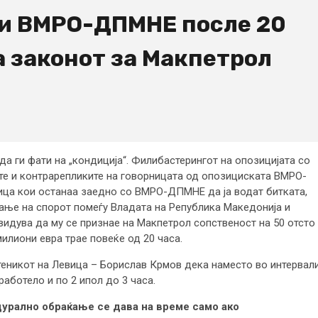
 и ВМРО-ДПМНЕ после 20
а законот за Макпетрол
да ги фати на „кондиција“. Филибастерингот на опозицијата со
ите и контрарепликите на говорницата од опозициската ВМРО-
ица кои останаа заедно со ВМРО-ДПМНЕ да ја водат битката,
ање на спорот помеѓу Владата на Република Македонија и
видува да му се признае на Макпетрол сопственост на 50 отсто
милиони евра трае повеќе од 20 часа.
теникот на Левица – Борислав Крмов дека наместо во интервал
аботело и по 2 ипол до 3 часа.
дурално обраќање се дава на време само ако