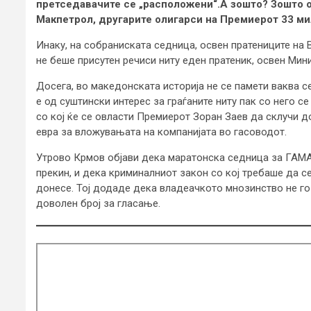
претседавачите се „расположени“.А зошто? Зошто ов
Макпетрол, другарите олигарси на Премиерот 33 ми
Инаку, на собраниската седница, освен пратениците н
не беше присутен речиси ниту еден пратеник, освен Мини
Досега, во македонската историја не се памети ваква се
е од суштински интерес за граѓаните ниту пак со него 
со кој ќе се овласти Премиерот Зоран Заев да склучи 
евра за вложувањата на компанијата во гасоводот.
Утрово Крмов објави дека маратонска седница за ГАМА 
прекин, и дека криминалниот закон со кој требаше да с
донесе. Тој додаде дека владеачкото мнозинство не го
доволен број за гласање.