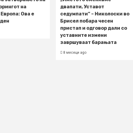
орингот на
двапати, Уставот
 Европа: Ова е
седумпати“ – Николоски во
 ден
Брисел побара чесен
пристап и одговор дали со
уставните измени
завршуваат барањата
8 месеци ago