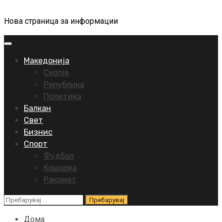
Нова страница за информации
Primary
Menu
Македонија
Скопје
Република
Политика
Балкан
Свет
Бизнис
Спорт
Фудбал
Кошарка
Ракомет
Пребарувај
за:
Дома