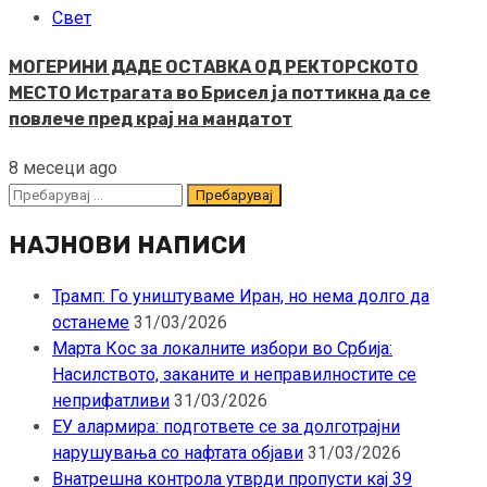
Свет
МОГЕРИНИ ДАДЕ ОСТАВКА ОД РЕКТОРСКОТО
МЕСТО Истрагата во Брисел ја поттикна да се
повлече пред крај на мандатот
8 месеци ago
Пребарувај
за:
НАЈНОВИ НАПИСИ
Трамп: Го уништуваме Иран, но нема долго да
останеме
31/03/2026
Марта Кос за локалните избори во Србија:
Насилството, заканите и неправилностите се
неприфатливи
31/03/2026
ЕУ алармира: подгответе се за долготрајни
нарушувања со нафтата објави
31/03/2026
Внатрешна контрола утврди пропусти кај 39