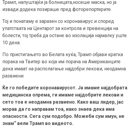
Трамп, напуштајќи ја болницата,носеше маска, но ја
извади додека позираше пред фоторепортерите.
Тој и понатаму е заразен со коронавирус и според
упатствата на Центарот за контрола и превенција на
болести, тој треба да остане во изолација најмалку уште
10 дена.
По пристигањето во Белата куќа, Трамп објави кратка
порака на Твитер во која им порача на Американците
дека имаат на располагање најдобри лекови, неодамна
развиени.
Ќе го победите коронавирусот. Ја имаме најдобрата
медицинска опрема, ги имаме најдобрите лекови и
сето тоа е неодамна развиено. Како ваш лидер, јас
морав да го направам тоа, иако знаев дека има
опасности. Сега сум подобро. Можеби сум имун, не
знам“ вели Трамп во видеото.