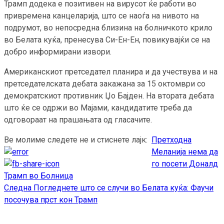
Трамп додека е позитивен на вирусот ќе работи во
привремена канцеларија, што се наоѓа на нивото на
подрумот, во непосредна близина на болничкото крило
во Белата куќа, пренесува Си-Ен-Ен, повикувајќи се на
добро информирани извори.
Американскиот претседател планира и да учествува и на
претседателската дебата закажана за 15 октомври со
демократскиот противник Џо Бајден. На втората дебата
што ќе се одржи во Мајами, кандидатите треба да
одговораат на прашањата од гласачите.
Ве молиме следете не и стиснете лајк:
Претходна
Continue
Меланија нема да
Reading
го посети Доналд
Трамп во Болница
Следна
Погледнете што се случи во Белата куќа: Фаучи
посочува прст кон Трамп