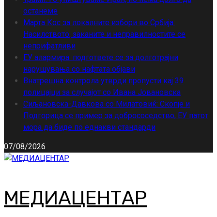
останеме
Марта Кос за локалните избори во Србија:
Насилството, заканите и неправилностите се
неприфатливи
ЕУ алармира: подгответе се за долготрајни
нарушувања со нафтата објави
Внатрешна контрола утврди пропусти кај 39
полицајци за случајот со Ивана Јовановска
Сиљановска-Давкова со Милатовиќ: Скопје и
Подгорица се пример за добрососедство, ЕУ патот
мора да биде по еднакви стандарди
07/08/2026
МЕДИАЦЕНТАР