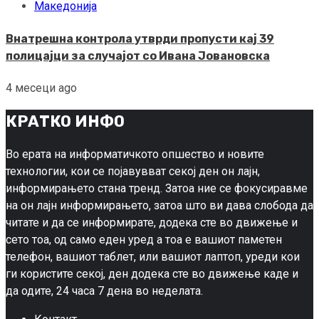
Македонија
Внатрешна контрола утврди пропусти кај 39
полицајци за случајот со Ивана Јовановска
4 месеци ago
КРАТКО ИНФО
Во ерата на информатичкото опшество и новите
технологии, кои се појавувват секој ден он лајн,
информирањето стана тренд. Затоа ние се фокусиравме
на он лајн информирањето, затоа што ви дава слобода да
читате и да се информирате, додека сте во движење и
сето тоа, од само еден уред а тоа е вашиот паметен
телефон, вашиот таблет, или вашиот лаптоп, уреди кои
ги користите секој, ден додека сте во движење каде и
да одите, 24 часа 7 дена во неделата.