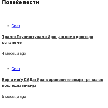
Повеќе вести
Свет
Трамп: Го уништуваме Иран, но нема долго да
останеме
4 месеци ago
Свет
Војна меѓу САД и Иран: арапските земји тргнаа во
последна мисија
6 месеци ago