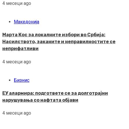
4 месеци ago
Македонија
Марта Кос за локалните избори во Србија:
Насилството, заканите и неправилностите се
неприфатливи
4 месеци ago
Бизнис
ЕУ алармира: подгответе се за долготрајни
нарушувања со нафтата објави
4 месеци ago