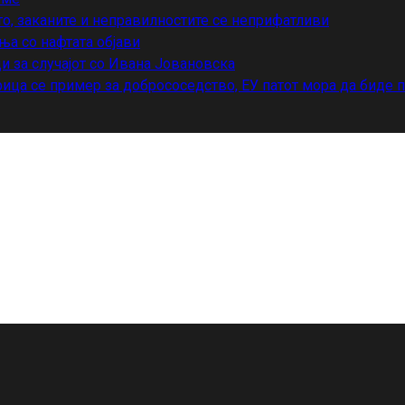
то, заканите и неправилностите се неприфатливи
ња со нафтата објави
и за случајот со Ивана Јовановска
ица се пример за добрососедство, ЕУ патот мора да биде 