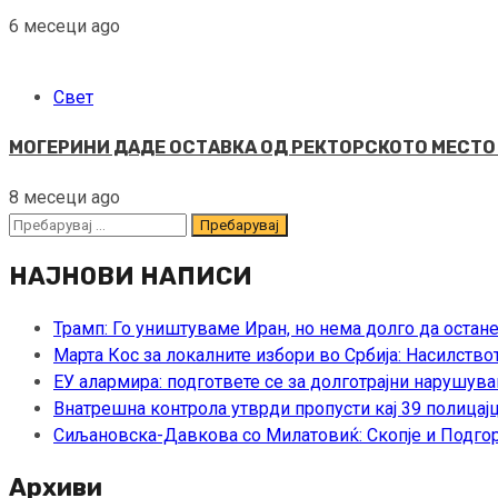
6 месеци ago
Свет
МОГЕРИНИ ДАДЕ ОСТАВКА ОД РЕКТОРСКОТО МЕСТО Ист
8 месеци ago
Пребарувај
за:
НАЈНОВИ НАПИСИ
Трамп: Го уништуваме Иран, но нема долго да остан
Марта Кос за локалните избори во Србија: Насилство
ЕУ алармира: подгответе се за долготрајни нарушува
Внатрешна контрола утврди пропусти кај 39 полицајц
Сиљановска-Давкова со Милатовиќ: Скопје и Подгор
Архиви