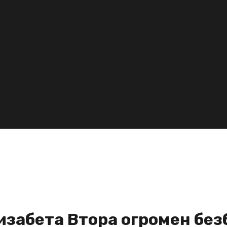
изабета Втора огромен без