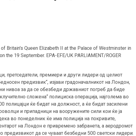
f Britain's Queen Elizabeth II at the Palace of Westminster in
funeral on the 19 September. EPA-EFE/UK PARLIAMENT/ROGER
ци, претседатели, премиери и други лидери од целиот
збедносен предизвик“, изјави градоначалникот на Лондон,
чни нивоа за да се обезбеди државниот погреб да биде
клучително сложена“ полициска операција, најголема во
0 полицајци ќе бидат на должност, а ќе бидат засилени
броволци и припадници на вооружените сили кои ќе ја
дека во понеделник ќе има полиција на покривите,
центарот на Лондон е привремено забранета, а аеродромот
со предизвикот да се чуваат безбедни 500 светски лидери.