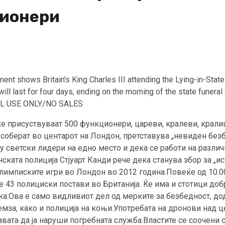
ционери
 shows Britain's King Charles III attending the Lying-in-State o
e will last for four days, ending on the morning of the state 
L USE ONLY/NO SALES
 ќе присуствуваат 500 функционери, цареви, кралеви, крали
се соберат во центарот на Лондон, претставува „невиден бе
у светски лидери на едно место и дека се работи на разли
та полиција Стјуарт Канди рече дека станува збор за „ис
лимписките игри во Лондон во 2012 година.Повеќе од 10.00
те 43 полициски постави во Британија. Ќе има и стотици до
ка.Ова е само видливиот дел од мерките за безбедност, до
емза, како и полиција на коњи.Употребата на дронови над 
чавата да ја наруши погребната служба.Властите се соочени 