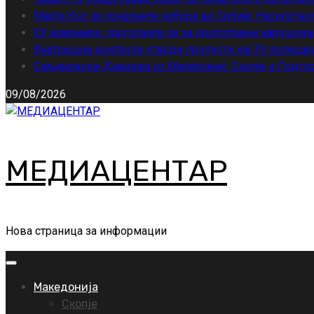
Марта Кос за локалните избори во Србија: Насилство
ЕУ алармира: подгответе се за долготрајни нарушува
Внатрешна контрола утврди пропусти кај 39 полицајц
Сиљановска-Давкова со Милатовиќ: Скопје и Подгор
09/08/2026
МЕДИАЦЕНТАР
Нова страница за информации
Primary
Menu
Македонија
Скопје