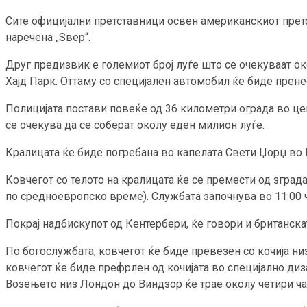
Сите официјални претставници освен американскиот претс
наречена „Ѕвер“.
Друг предизвик е големиот број луѓе што се очекуваат ок
Хајд Парк. Оттаму со специјален автомобил ќе биде прене
Полицијата постави повеќе од 36 километри ограда во цен
се очекува да се соберат околу еден милион луѓе.
Кралицата ќе биде погребана во капелата Свети Џорџ во 
Ковчегот со телото на кралицата ќе се премести од зград
по средноевропско време). Службата започнува во 11:00 
Покрај надбискупот од Кентербери, ќе говори и британск
По богослужбата, ковчегот ќе биде превезен со кочија ни
ковчегот ќе биде префрлен од кочијата во специјално диз
Возењето низ Лондон до Виндзор ќе трае околу четири ча