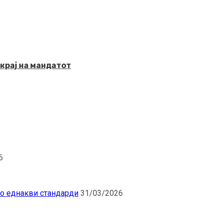
крај на мандатот
6
по еднакви стандарди
31/03/2026