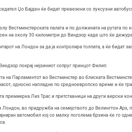
едател Џо Бајден ќе бидат превезени со луксузни автобуси
олу Вестминстерската палата и по должината на рутата по к
сен на околу 30 километри до Виндзор каде што ќе дежураа
тарот на Лондон за да ја контролира толпата, а ќе бидат з
Виндзор покрај нејзиниот сопруг принцот Филип.
ата на Парламентот во Вестминстер во блиската Вестминстер
часот, односно напладне по средноевропско време и ќе тра
ата премиерка Лиз Трас и претставници на други верски ко
з Лондон, во придружба на семејството до Велингтон Арх, п
ајниран автомобил кој со малку поголема брзина ќе го одн
са.