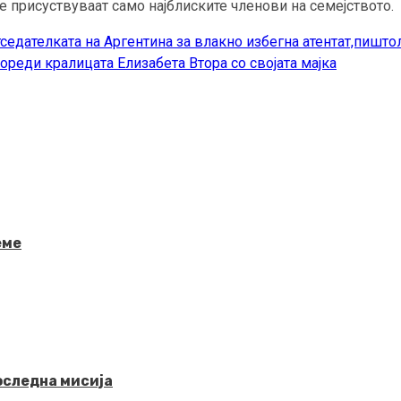
е присуствуваат само најблиските членови на семејството.
едателката на Аргентина за влакно избегна атентат,пиштол
пореди кралицата Елизабета Втора со својата мајка
еме
последна мисија