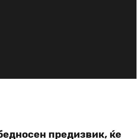
бедносен предизвик, ќе