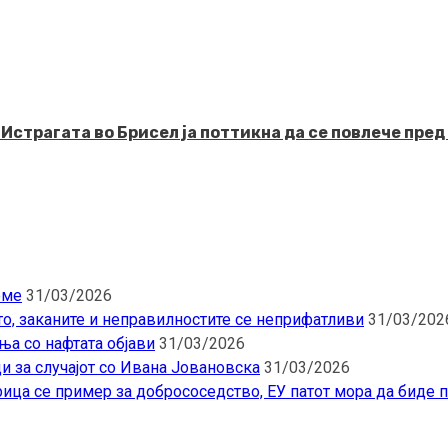
рагата во Брисел ја поттикна да се повлече пред 
еме
31/03/2026
то, заканите и неправилностите се неприфатливи
31/03/202
ња со нафтата објави
31/03/2026
и за случајот со Ивана Јовановска
31/03/2026
ица се пример за добрососедство, ЕУ патот мора да биде 