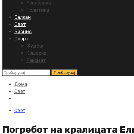
Република
Политика
Балкан
Свет
Бизнис
Спорт
Фудбал
Кошарка
Ракомет
Пребарувај
за:
Дома
Свет
Свет
Погребот на кралицата Ел