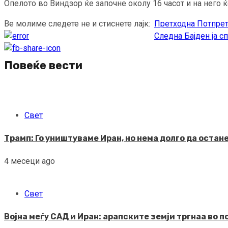
Опелото во Виндзор ќе започне околу 16 часот и на него ќ
Ве молиме следете не и стиснете лајк:
Претходна
Потпретс
Continue
Следна
Бајден ја с
Reading
Повеќе вести
Свет
Трамп: Го уништуваме Иран, но нема долго да остан
4 месеци ago
Свет
Војна меѓу САД и Иран: арапските земји тргнаа во 