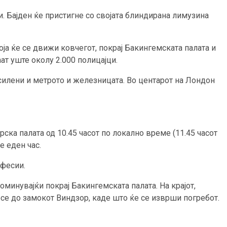
. Бајден ќе пристигне со својата блиндирана лимузина
оја ќе се движи ковчегот, покрај Бакингемската палата и
т уште околу 2.000 полицајци.
асилени и метрото и железницата. Во центарот на Лондон
ска палата од 10.45 часот по локално време (11.45 часот
е еден час.
нфесии.
оминувајќи покрај Бакингемската палата. На крајот,
есе до замокот Виндзор, каде што ќе се изврши погребот.