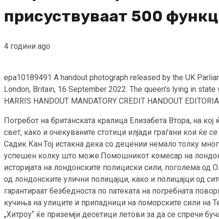
присуствуваат 500 функ
4 години ago
epa10189491 A handout photograph released by the UK Parliament
London, Britain, 16 September 2022. The queen's lying in stat
HARRIS HANDOUT MANDATORY CREDIT HANDOUT EDITORIA
Погребот на британската кралица Елизабета Втора, на кој
свет, како и очекуваните стотици илјади граѓани кои ќе 
Садик Кан.Тој истакна дека со децении немало толку мног
успешен колку што може.Помошникот комесар на лондонска
историјата на лондонските полициски сили, поголема од О
од лондонските улични полицајци, како и полицајци од си
гарантираат безбедноста по патеката на погребната повор
кучиња на улиците и припадници на поморските сили на Т
„Хитроу“ ќе приземји десетици летови за да се спречи бу