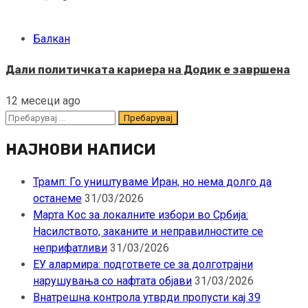
Балкан
Дали политичката кариера на Додик е завршена
12 месеци ago
Пребарувај
за:
НАЈНОВИ НАПИСИ
Трамп: Го уништуваме Иран, но нема долго да
останеме
31/03/2026
Марта Кос за локалните избори во Србија:
Насилството, заканите и неправилностите се
неприфатливи
31/03/2026
ЕУ алармира: подгответе се за долготрајни
нарушувања со нафтата објави
31/03/2026
Внатрешна контрола утврди пропусти кај 39