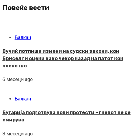
Повеќе вести
Балкан
Вучиќ потпиша измени на судски закони, кои
Брисел ги оцени како чекор назад на патот кон
членство
6 месеци ago
Балкан
Бугарија подготвува нови протести – гневот не се
смирува
8 месеци ago