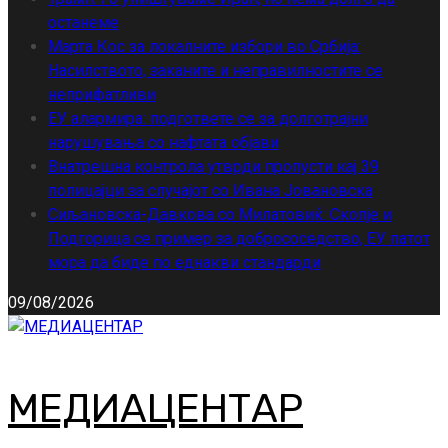
останеме
Марта Кос за локалните избори во Србија:
Насилството, заканите и неправилностите се
неприфатливи
ЕУ алармира: подгответе се за долготрајни
нарушувања со нафтата објави
Внатрешна контрола утврди пропусти кај 39
полицајци за случајот со Ивана Јовановска
Сиљановска-Давкова со Милатовиќ: Скопје и
Подгорица се пример за добрососедство, ЕУ патот
мора да биде по еднакви стандарди
09/08/2026
МЕДИАЦЕНТАР