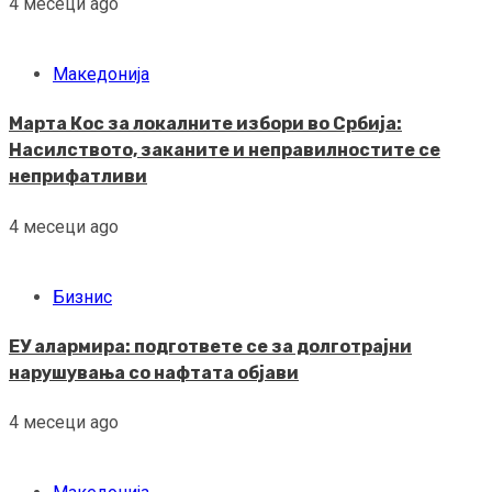
4 месеци ago
Македонија
Марта Кос за локалните избори во Србија:
Насилството, заканите и неправилностите се
неприфатливи
4 месеци ago
Бизнис
ЕУ алармира: подгответе се за долготрајни
нарушувања со нафтата објави
4 месеци ago