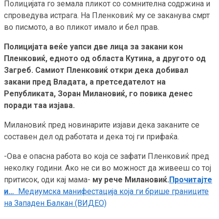
Полицијата го земала пликот со сомнителна содржина и
спроведува истрага. На Пленковиќ му се заканува смрт
во писмото, а во пликот имало и бел прав.
Полицијата веќе уапси две лица за закани кон
Пленковиќ, едното од областа Кутина, а другото од
Загреб. Самиот Пленковиќ откри дека добивал
закани пред Владата, а претседателот на
Републиката, Зоран Милановиќ, го повика денес
поради таа изјава.
Милановиќ пред новинарите изјави дека заканите се
составен дел од работата и дека тој ги прифаќа.
-Ова е опасна работа во која се зафати Пленковиќ пред
неколку години. Ако не си во можност да живееш со тој
притисок, оди кај мама-
му рече Милановиќ.
Прочитајте
и…
Медиумска манифестација која ги брише границите
на Западен Балкан (ВИДЕО)