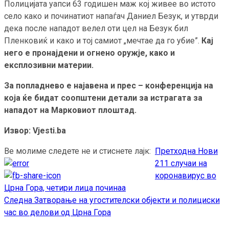
Полицијата уапси 63 годишен маж кој живее во истото
село како и починатиот напаѓач Даниел Безук, и утврди
дека после нападот велел оти цел на Безук бил
Пленковиќ и како и тој самиот „мечтае да го убие”.
Кај
него е пронајдени и огнено оружје, како и
експлозивни материи.
За попладнево е најавена и прес – конференција на
која ќе бидат соопштени детали за истрагата за
нападот на Марковиот плоштад.
Извор: Vjesti.ba
Ве молиме следете не и стиснете лајк:
Претходна
Нови
Continue
211 случаи на
Reading
коронавирус во
Црна Гора, четири лица починаа
Следна
Затворање на угостителски објекти и полициски
час во делови од Црна Гора