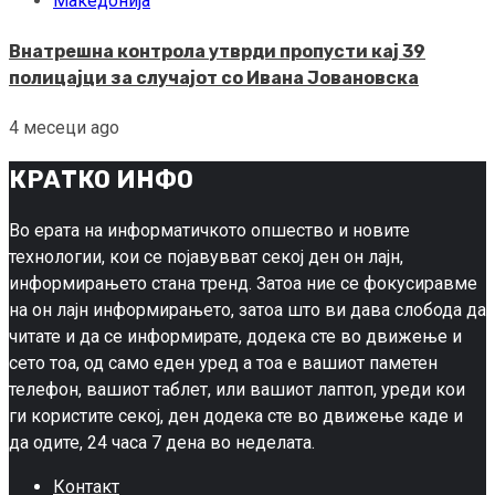
Македонија
Внатрешна контрола утврди пропусти кај 39
полицајци за случајот со Ивана Јовановска
4 месеци ago
КРАТКО ИНФО
Во ерата на информатичкото опшество и новите
технологии, кои се појавувват секој ден он лајн,
информирањето стана тренд. Затоа ние се фокусиравме
на он лајн информирањето, затоа што ви дава слобода да
читате и да се информирате, додека сте во движење и
сето тоа, од само еден уред а тоа е вашиот паметен
телефон, вашиот таблет, или вашиот лаптоп, уреди кои
ги користите секој, ден додека сте во движење каде и
да одите, 24 часа 7 дена во неделата.
Контакт