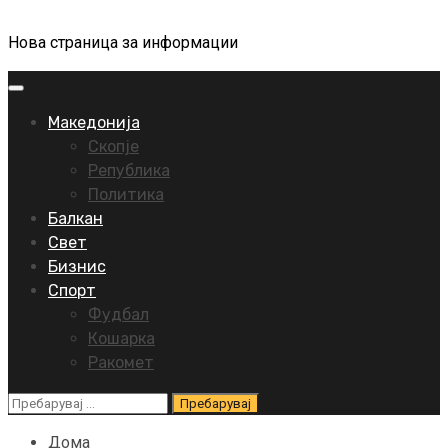
Нова страница за информации
Primary
Menu
Македонија
Скопје
Република
Политика
Балкан
Свет
Бизнис
Спорт
Фудбал
Кошарка
Ракомет
Пребарувај
за:
Дома