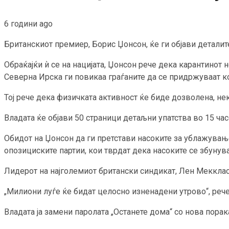
6 години ago
Британскиот премиер, Борис Џонсон, ќе ги објави деталите
Обраќајќи ѝ се на нацијата, Џонсон рече дека карантинот 
Северна Ирска ги повикаа граѓаните да се придржуваат ко
Тој рече дека физичката активност ќе биде дозволена, нек
Владата ќе објави 50 страници детаљни упатства во 15 ч
Обидот на Џонсон да ги претстави насоките за ублажувањ
опозициските партии, кои тврдат дека насоките се збунува
Лидерот на најголемиот британски синдикат, Лен Меккласк
„Милиони луѓе ќе бидат целосно изненадени утрово“, рече 
Владата ја замени паролата „Останете дома“ со нова порак