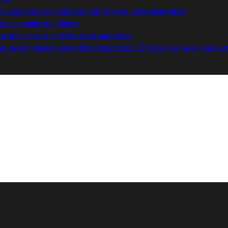
то, заканите и неправилностите се неприфатливи
ња со нафтата објави
и за случајот со Ивана Јовановска
ица се пример за добрососедство, ЕУ патот мора да биде 