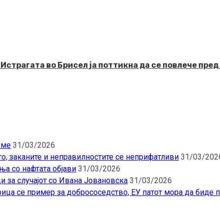
рагата во Брисел ја поттикна да се повлече пред 
еме
31/03/2026
то, заканите и неправилностите се неприфатливи
31/03/202
ња со нафтата објави
31/03/2026
и за случајот со Ивана Јовановска
31/03/2026
ица се пример за добрососедство, ЕУ патот мора да биде 