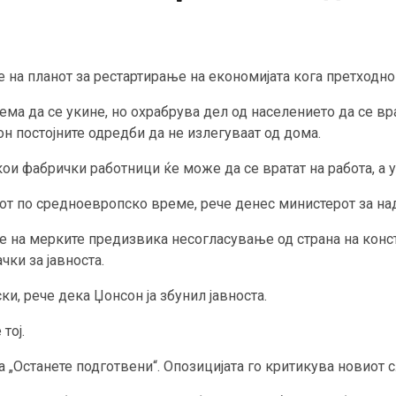
 на планот за рестартирање на економијата кога претходно т
нема да се укине, но охрабрува дел од населението да се вр
н постојните одредби да не излегуваат од дома.
ои фабрички работници ќе може да се вратат на работа, а у
асот по средноевропско време, рече денес министерот за н
е на мерките предизвика несогласување од страна на конст
чки за јавноста.
и, рече дека Џонсон ја збунил јавноста.
тој.
а „Останете подготвени“. Опозицијата го критикува новиот 