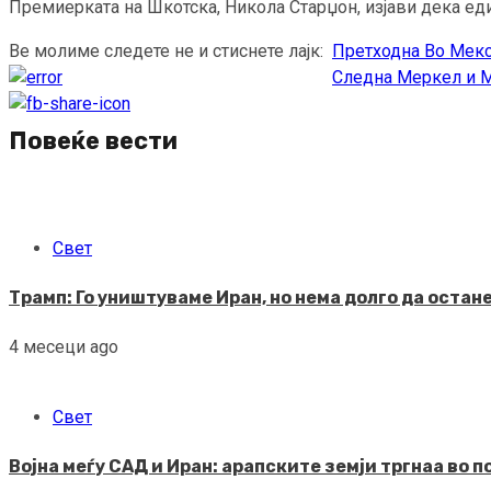
Премиерката на Шкотска, Никола Старџон, изјави дека еди
Ве молиме следете не и стиснете лајк:
Претходна
Во Мекс
Continue
Следна
Меркел и М
Reading
Повеќе вести
Свет
Трамп: Го уништуваме Иран, но нема долго да остан
4 месеци ago
Свет
Војна меѓу САД и Иран: арапските земји тргнаа во 