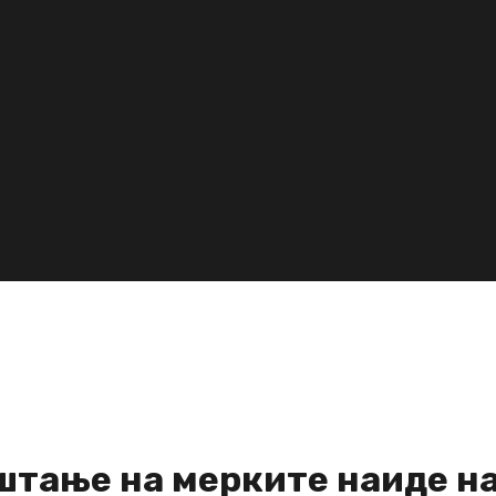
штање на мерките наиде на