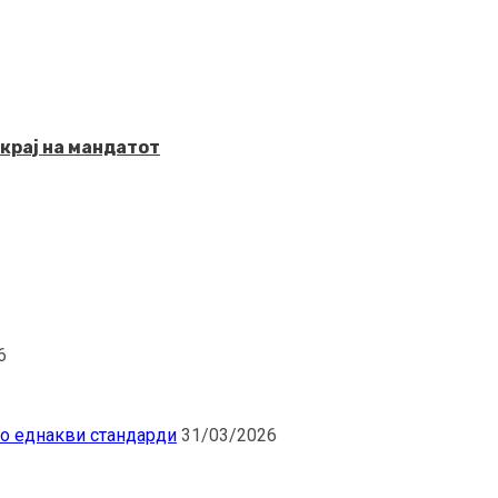
крај на мандатот
6
по еднакви стандарди
31/03/2026