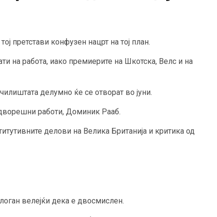
ој претстави конфузен нацрт на тој план.
ати на работа, иако премиерите на Шкотска, Велс и на
чилиштата делумно ќе се отворат во јуни.
адворешни работи, Доминик Рааб.
итутивните делови на Велика Британија и критика од
слоган велејќи дека е двосмислен.