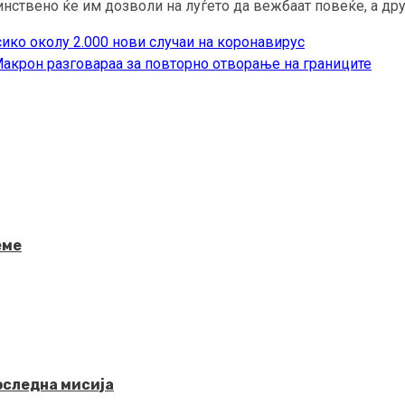
нствено ќе им дозволи на луѓето да вежбаат повеќе, а дру
ико околу 2.000 нови случаи на коронавирус
акрон разговараа за повторно отворање на границите
еме
последна мисија