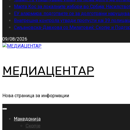
Марта Кос за локалните избори во Србија: Насилство
ЕУ алармира: подгответе се за долготрајни нарушува
Внатрешна контрола утврди пропусти кај 39 полицајц
Сиљановска-Давкова со Милатовиќ: Скопје и Подгор
09/08/2026
МЕДИАЦЕНТАР
Нова страница за информации
Primary
Menu
Македонија
Скопје