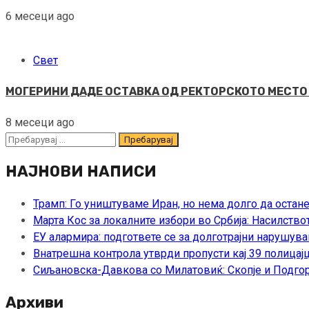
6 месеци ago
Свет
МОГЕРИНИ ДАДЕ ОСТАВКА ОД РЕКТОРСКОТО МЕСТО Ист
8 месеци ago
Пребарувај
за:
НАЈНОВИ НАПИСИ
Трамп: Го уништуваме Иран, но нема долго да остан
Марта Кос за локалните избори во Србија: Насилство
ЕУ алармира: подгответе се за долготрајни нарушува
Внатрешна контрола утврди пропусти кај 39 полицајц
Сиљановска-Давкова со Милатовиќ: Скопје и Подгор
Архиви