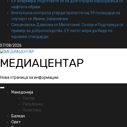
ЕУ алармира: подгответе се за долготрајни нарушувања со
нафтата објави
Внатрешна контрола утврди пропусти кај 39 полицајци за
случајот со Ивана Јовановска
Сиљановска-Давкова со Милатовиќ: Скопје и Подгорица се
пример за добрососедство, ЕУ патот мора да биде по
еднакви стандарди
07/08/2026
МЕДИАЦЕНТАР
Нова страница за информации
Primary
Македонија
Menu
Скопје
Република
Политика
Балкан
Свет