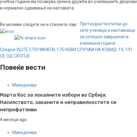
учебна година им посакува среќна дружба во училишните дворови
и нормално одвивање на наставата.
Continue
Претходна
Честитки до
Ве молиме следете не и стиснете лајк:
сите ученици и наставници
Reading
за успешно завршената
училишна година
Следна
УШТЕ 5 ПОЧИНАТИ, 175 НОВИ СЛУЧАИ НА КОВИД-19, 131
СЕ ОД СКОПЈЕ
Повеќе вести
Македонија
Марта Кос за локалните избори во Србија:
Насилството, заканите и неправилностите се
неприфатливи
4 месеци ago
Македонија