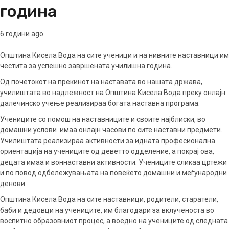
година
6 години ago
Општина Кисела Вода на сите ученици и на нивните наставници им
честита за успешно завршената училишна година.
Од почетокот на прекинот на наставата во нашата држава,
училиштата во надлежност на Општина Кисела Вода преку онлајн
далечинско учење реализираа богата наставна програма.
Учениците со помош на наставниците и своите најблиски, во
домашни услови имаа онлајн часови по сите наставни предмети.
Училиштата реализираа активности за идната професионална
ориентација на учениците од деветто одделение, а покрај ова,
децата имаа и воннаставни активности. Учениците сликаа цртежи
и по повод одбележувањата на повеќето домашни и меѓународни
денови.
Општина Кисела Вода на сите наставници, родители, старатели,
баби и дедовци на учениците, им благодари за вклученоста во
воспитно образовниот процес, а воедно на учениците од следната