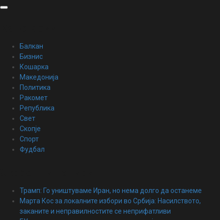
Skip
to
content
Категории
Балкан
Бизнис
Кошарка
Македонија
Политика
Ракомет
Република
Свет
Скопје
Спорт
Фудбал
Скорешни написи
Трамп: Го уништуваме Иран, но нема долго да останеме
Марта Кос за локалните избори во Србија: Насилството,
заканите и неправилностите се неприфатливи