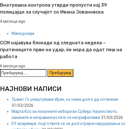
Внатрешна контрола утврди пропусти кај 39
полицајци за случајот со Ивана Јовановска
4 месеци ago
Македонија
ССМ најавува блокади од следната недела –
пратениците први на удар, ќе мора да одат пеш на
работа
6 месеци ago
Пребарувај
за:
НАЈНОВИ НАПИСИ
Трамп: Го уништуваме Иран, но нема долго да останеме
31/03/2026
Марта Кос за локалните избори во Србија: Насилството,
заканите и неправилностите се неприфатливи
31/03/2026
ЕУ алармира: подгответе се за долготрајни нарушувања со