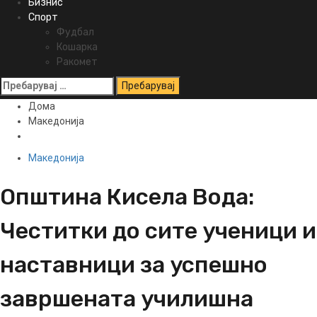
Бизнис
Спорт
Фудбал
Кошарка
Ракомет
Пребарувај
за:
Дома
Македонија
Македонија
Општина Кисела Вода:
Честитки до сите ученици и
наставници за успешно
завршената училишна