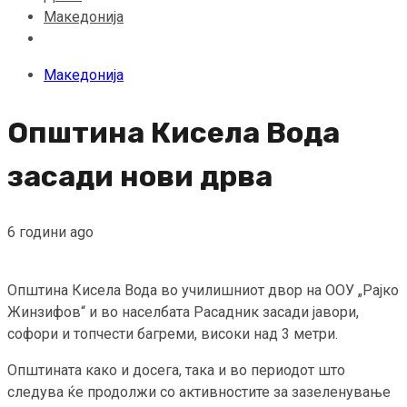
Македонија
Македонија
Општина Кисела Вода
засади нови дрва
6 години ago
Општина Кисела Вода во училишниот двор на ООУ „Рајко
Жинзифов“ и во населбата Расадник засади јавори,
софори и топчести багреми, високи над 3 метри.
Општината како и досега, така и во периодот што
следува ќе продолжи со активностите за зазеленување