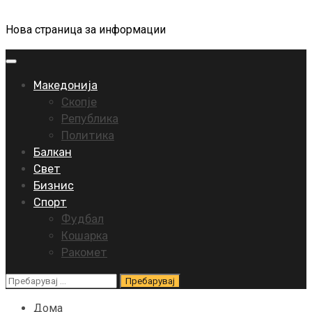
Нова страница за информации
Primary
Menu
Македонија
Скопје
Република
Политика
Балкан
Свет
Бизнис
Спорт
Фудбал
Кошарка
Ракомет
Пребарувај
за:
Дома