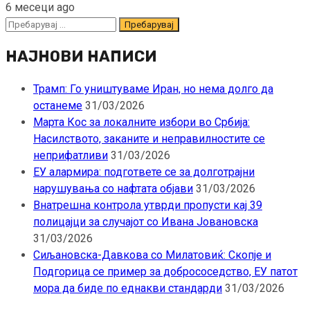
6 месеци ago
Пребарувај
за:
НАЈНОВИ НАПИСИ
Трамп: Го уништуваме Иран, но нема долго да
останеме
31/03/2026
Марта Кос за локалните избори во Србија:
Насилството, заканите и неправилностите се
неприфатливи
31/03/2026
ЕУ алармира: подгответе се за долготрајни
нарушувања со нафтата објави
31/03/2026
Внатрешна контрола утврди пропусти кај 39
полицајци за случајот со Ивана Јовановска
31/03/2026
Сиљановска-Давкова со Милатовиќ: Скопје и
Подгорица се пример за добрососедство, ЕУ патот
мора да биде по еднакви стандарди
31/03/2026