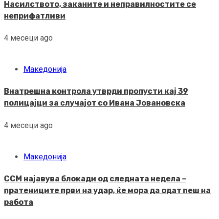
Насилството, заканите и неправилностите се
неприфатливи
4 месеци ago
Македонија
Внатрешна контрола утврди пропусти кај 39
полицајци за случајот со Ивана Јовановска
4 месеци ago
Македонија
ССМ најавува блокади од следната недела –
пратениците први на удар, ќе мора да одат пеш на
работа