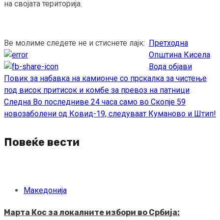
на својата територија.
Ве молиме следете не и стиснете лајк:
Претходна
Continue
Општина Кисела
Reading
Вода објави
Повик за набавка на камионче со прскалка за чистење
под висок притисок и комбе за превоз на патници
Следна
Во последниве 24 часа само во Скопје 59
новозаболени од Ковид-19, следуваат Куманово и Штип!
Повеќе вести
Македонија
Марта Кос за локалните избори во Србија: