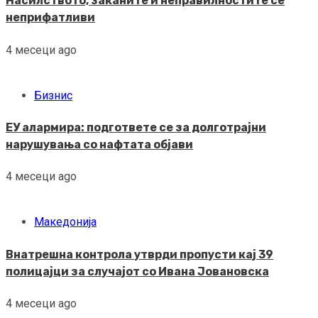
Насилството, заканите и неправилностите се
неприфатливи
4 месеци ago
Бизнис
ЕУ алармира: подгответе се за долготрајни
нарушувања со нафтата објави
4 месеци ago
Македонија
Внатрешна контрола утврди пропусти кај 39
полицајци за случајот со Ивана Јовановска
4 месеци ago