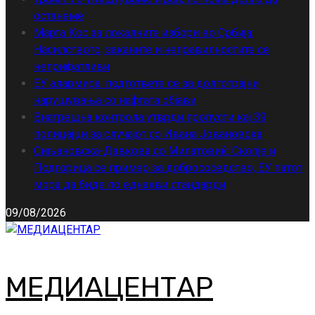
останеме
Марта Кос за локалните избори во Србија:
Насилството, заканите и неправилностите се
неприфатливи
ЕУ алармира: подгответе се за долготрајни
нарушувања со нафтата објави
Внатрешна контрола утврди пропусти кај 39
полицајци за случајот со Ивана Јовановска
Сиљановска-Давкова со Милатовиќ: Скопје и
Подгорица се пример за добрососедство, ЕУ патот
мора да биде по еднакви стандарди
09/08/2026
МЕДИАЦЕНТАР