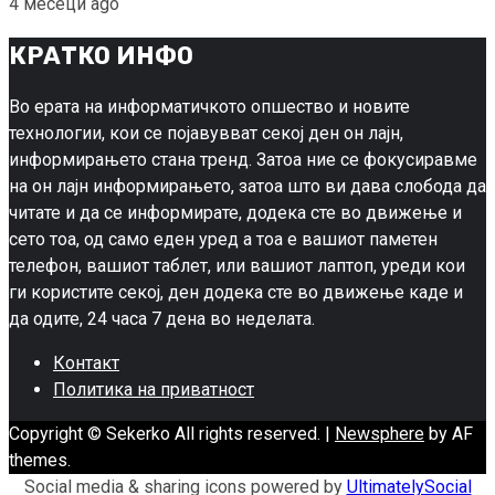
4 месеци ago
КРАТКО ИНФО
Во ерата на информатичкото опшество и новите
технологии, кои се појавувват секој ден он лајн,
информирањето стана тренд. Затоа ние се фокусиравме
на он лајн информирањето, затоа што ви дава слобода да
читате и да се информирате, додека сте во движење и
сето тоа, од само еден уред а тоа е вашиот паметен
телефон, вашиот таблет, или вашиот лаптоп, уреди кои
ги користите секој, ден додека сте во движење каде и
да одите, 24 часа 7 дена во неделата.
Контакт
Политика на приватност
Copyright © Sekerko All rights reserved.
|
Newsphere
by AF
themes.
Social media & sharing icons powered by
UltimatelySocial