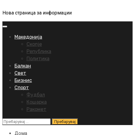
Нова страница за информации
Primary
Menu
Македонија
Скопје
Република
Политика
Балкан
Свет
Бизнис
Спорт
Фудбал
Кошарка
Ракомет
Пребарувај
за:
Дома