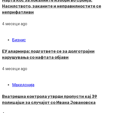
Марта Кос за локалните избори во Србија:
Насилството, заканите и неправилностите се
неприфатливи
4 месеци ago
Бизнис
ЕУ алармира: подгответе се за долготрајни
нарушувања со нафтата објави
4 месеци ago
Македонија
Внатрешна контрола утврди пропусти кај 39
полицајци за случајот со Ивана Јовановска