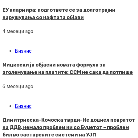
ЕУ алармира: подгответе се за долготрајни
нарушувања со нафтата објави
4 месеци ago
Бизнис
Мицкоски ја објасни новата формула за
зголемување на платите: ССМ не сака да потпише
6 месеци ago
Бизнис
Димитриеска-Кочоска тврди-Не доцнел повратот
на ДДВ, немало проблем ни со Буџетот – проблем
бил во застарените системи на УЈП