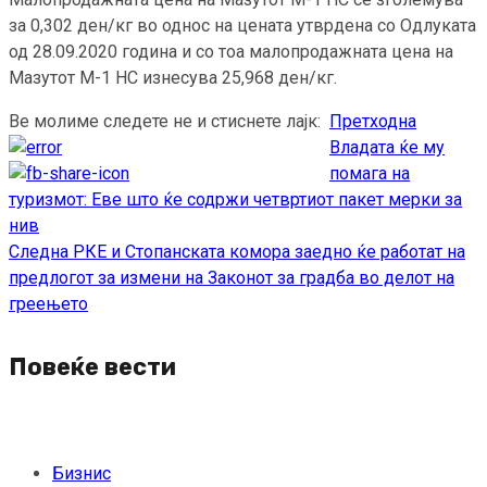
за 0,302 ден/кг во однос на цената утврдена со Одлуката
од 28.09.2020 година и со тоа малопродажната цена на
Мазутот М-1 НС изнесува 25,968 ден/кг.
Ве молиме следете не и стиснете лајк:
Претходна
Continue
Владата ќе му
Reading
помага на
туризмот: Еве што ќе содржи четвртиот пакет мерки за
нив
Следна
РКЕ и Стопанската комора заедно ќе работат на
предлогот за измени на Законот за градба во делот на
греењето
Повеќе вести
Бизнис