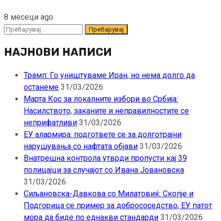
8 месеци ago
Пребарувај
за:
НАЈНОВИ НАПИСИ
Трамп: Го уништуваме Иран, но нема долго да
останеме
31/03/2026
Марта Кос за локалните избори во Србија:
Насилството, заканите и неправилностите се
неприфатливи
31/03/2026
ЕУ алармира: подгответе се за долготрајни
нарушувања со нафтата објави
31/03/2026
Внатрешна контрола утврди пропусти кај 39
полицајци за случајот со Ивана Јовановска
31/03/2026
Сиљановска-Давкова со Милатовиќ: Скопје и
Подгорица се пример за добрососедство, ЕУ патот
мора да биде по еднакви стандарди
31/03/2026