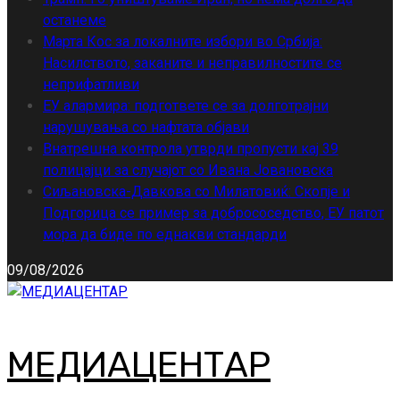
останеме
Марта Кос за локалните избори во Србија:
Насилството, заканите и неправилностите се
неприфатливи
ЕУ алармира: подгответе се за долготрајни
нарушувања со нафтата објави
Внатрешна контрола утврди пропусти кај 39
полицајци за случајот со Ивана Јовановска
Сиљановска-Давкова со Милатовиќ: Скопје и
Подгорица се пример за добрососедство, ЕУ патот
мора да биде по еднакви стандарди
09/08/2026
МЕДИАЦЕНТАР