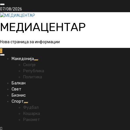
Skip
to
07/08/2026
content
МЕДИАЦЕНТАР
Нова страница за информации
Primary
Македонија
Menu
Скопје
Република
Политика
Балкан
Свет
Бизнис
Спорт
Фудбал
Кошарка
Ракомет