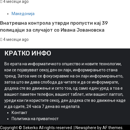
4 месеци ago
Македонија
Внатрешна контрола утврди пропусти кај 39
полицајци за случајот со Ивана Јовановска
4 месеци ago
КРАТКО ИНФО
Во ерата на информатичкото опшество и новите технологии,
кои се појавувват секој ден он лајн, информирањето стана
тренд. Затоа ние се фокусиравме на он лајн информирањето,
затоа што ви дава слобода да читате и да се информирате,
додека сте во движење и сето тоа, од само еден уред а тоа е
вашиот паметен телефон, вашиот таблет, или вашиот лаптоп,
уреди кои ги користите секој, ден додека сте во движење каде
и да одите, 24 часа 7 дена во неделата.
Контакт
Политика на приватност
Copyright © Sekerko All rights reserved.
|
Newsphere
by AF themes.