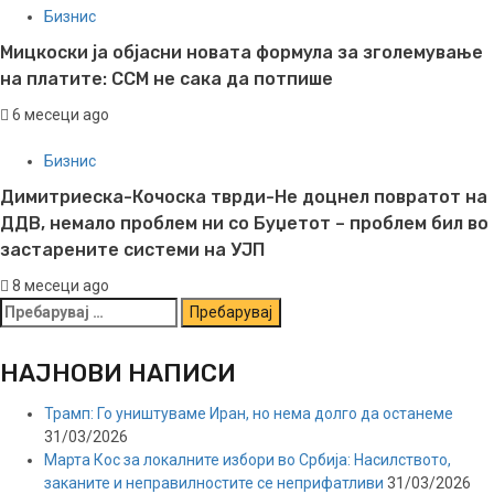
Бизнис
Мицкоски ја објасни новата формула за зголемување
на платите: ССМ не сака да потпише
6 месеци ago
Бизнис
Димитриеска-Кочоска тврди-Не доцнел повратот на
ДДВ, немало проблем ни со Буџетот – проблем бил во
застарените системи на УЈП
8 месеци ago
Пребарувај
за:
НАЈНОВИ НАПИСИ
Трамп: Го уништуваме Иран, но нема долго да останеме
31/03/2026
Марта Кос за локалните избори во Србија: Насилството,
заканите и неправилностите се неприфатливи
31/03/2026