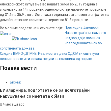
електронското купување во нашата земја во 2019 година е
зголемено за 14 проценти, односно онлајн нарачките пораснале
од 31,6 на 35,9 отсто. Исто така, годинава е зголемен и опфатот на
домаќинства кои користат интернет за 81,8 проценти.
Continue
Претходна
Јаневски:
Ве молиме следете не и стиснете лајк:
Нашите граѓани, наместо
Reading
надвор да ја поминак
новогодишната ноќ во
сопствената држава
Следна
ВМРО-ДПМНЕ: Реалноста е дека СДСМ ги оштетува
пензионерите и ги остава покуси за половина од парите
Повеќе вести
Бизнис
ЕУ алармира: подгответе се за долготрајни
нарушувања со нафтата објави
4 месеци ago