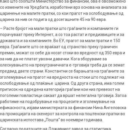
Како што соопшти Министерство за финансии, ова е овозможено
со измените на Уредбата, изработени врз основа на анализата за
царинење на малите пратки, со кои прагот на ослободување од
царина за нив се подига од досегашните 45 на 90 евра.
– Расте бројот на мали пратки што граѓаните и компаниите ги
порачуваат преку Интернет, а со тоа растат и предизвиците и за
државата и за компаниите. Во ЕУ, прагот за мали пратки е 150
евра. Граѓаните што се враќаат од странство преку граничен
премин, можат со себе да носат стоки во вредност од 350 евра и
за нив да не платат увозни давачки. Кога зборуваме за
олеснувањето на прекуграничната е-трговија треба да се земат
предвид двете страни. Константни се барањата на граѓаните за
зголемување на прагот на вредноста на стоки што подлежат на
ослободување од плаќање царина. Од друга страна, има голем
притисок на одредена категорија граѓани кои низ превезот на
поголеми повластици сакаат да вршат нелегална трговија. Затоа
работиме на подобрување на процесите и зголемување на
ефикасноста, изјави министерката за финансии Нина Ангеловска
на промоцијата на скенерот за контрола на поштенски пратки во
царинската испостава „Пошта“ во ноември годинава.
Согласно податоците на Државниот завод за статистика,