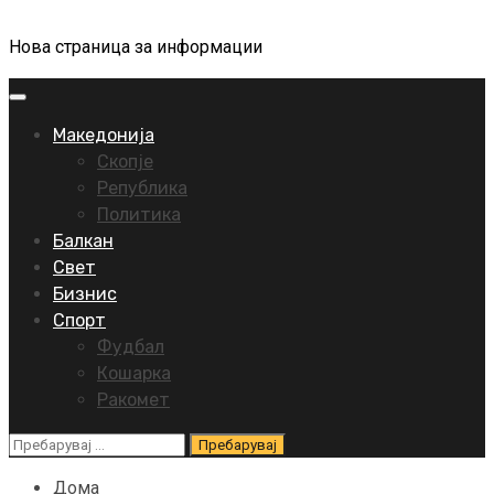
Нова страница за информации
Primary
Menu
Македонија
Скопје
Република
Политика
Балкан
Свет
Бизнис
Спорт
Фудбал
Кошарка
Ракомет
Пребарувај
за:
Дома