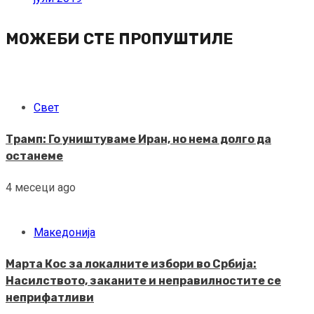
МОЖЕБИ СТЕ ПРОПУШТИЛЕ
Свет
Трамп: Го уништуваме Иран, но нема долго да
останеме
4 месеци ago
Македонија
Марта Кос за локалните избори во Србија:
Насилството, заканите и неправилностите се
неприфатливи