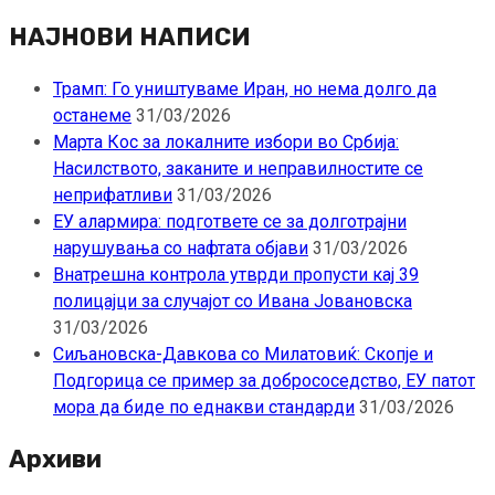
за:
НАЈНОВИ НАПИСИ
Трамп: Го уништуваме Иран, но нема долго да
останеме
31/03/2026
Марта Кос за локалните избори во Србија:
Насилството, заканите и неправилностите се
неприфатливи
31/03/2026
ЕУ алармира: подгответе се за долготрајни
нарушувања со нафтата објави
31/03/2026
Внатрешна контрола утврди пропусти кај 39
полицајци за случајот со Ивана Јовановска
31/03/2026
Сиљановска-Давкова со Милатовиќ: Скопје и
Подгорица се пример за добрососедство, ЕУ патот
мора да биде по еднакви стандарди
31/03/2026
Архиви