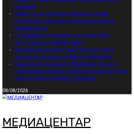
останеме
Марта Кос за локалните избори во Србија:
Насилството, заканите и неправилностите се
неприфатливи
ЕУ алармира: подгответе се за долготрајни
нарушувања со нафтата објави
Внатрешна контрола утврди пропусти кај 39
полицајци за случајот со Ивана Јовановска
Сиљановска-Давкова со Милатовиќ: Скопје и
Подгорица се пример за добрососедство, ЕУ патот
мора да биде по еднакви стандарди
08/08/2026
МЕДИАЦЕНТАР