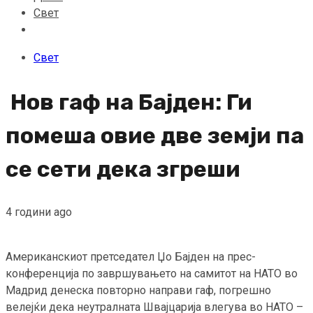
Свет
Свет
Нов гаф на Бајден: Ги
помеша овие две земји па
се сети дека згреши
4 години ago
Американскиот претседател Џо Бајден на прес-
конференција по завршувањето на самитот на НАТО во
Мадрид денеска повторно направи гаф, погрешно
велејќи дека неутралната Швајцарија влегува во НАТО –