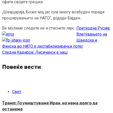
сфати својата грешка.
„Швајцарија, Боже мој, јас сум многу возбуден поради
проширувањето на НАТО“, додаде Бајден.
Ве молиме следете не и стиснете лајк:
Претходна
Русија:
Continue
Влегувањето на
Reading
Шведска и
Финска во НАТО е дестабилизирачки потег
Следна
Кадиров: Лисичанск е наш
Повеќе вести
Свет
Трамп: Го уништуваме Иран, но нема долго да
останеме