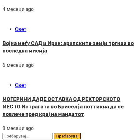
4 месеци ago
Свет
Војна меѓу САД и Иран: арапските земји тргнаа во
последна мисија
6 месеци ago
Свет
МОГЕРИНИ ДАДЕ ОСТАВКА ОД РЕКТОРСКОТО
МЕСТО Истрагата во Брисел ја поттикна да се
повлече пред крај на мандатот
8 месеци ago
Пребарувај