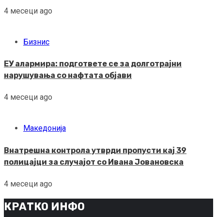
4 месеци ago
Бизнис
ЕУ алармира: подгответе се за долготрајни
нарушувања со нафтата објави
4 месеци ago
Македонија
Внатрешна контрола утврди пропусти кај 39
полицајци за случајот со Ивана Јовановска
4 месеци ago
КРАТКО ИНФО