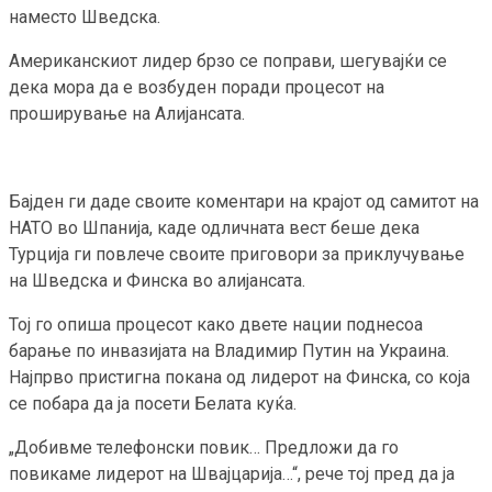
наместо Шведска.
Американскиот лидер брзо се поправи, шегувајќи се
дека мора да е возбуден поради процесот на
проширување на Алијансата.
Бајден ги даде своите коментари на крајот од самитот на
НАТО во Шпанија, каде одличната вест беше дека
Турција ги повлече своите приговори за приклучување
на Шведска и Финска во алијансата.
Тој го опиша процесот како двете нации поднесоа
барање по инвазијата на Владимир Путин на Украина.
Најпрво пристигна покана од лидерот на Финска, со која
се побара да ја посети Белата куќа.
„Добивме телефонски повик… Предложи да го
повикаме лидерот на Швајцарија…“, рече тој пред да ја