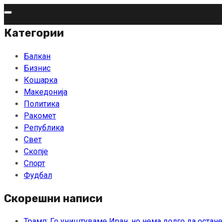
Skip
to
Категории
content
Балкан
Бизнис
Кошарка
Македонија
Политика
Ракомет
Република
Свет
Скопје
Спорт
Фудбал
Скорешни написи
Трамп: Го уништуваме Иран, но нема долго да остан