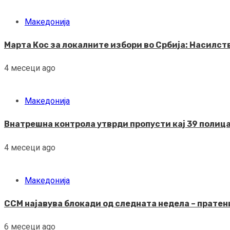
Македонија
Марта Кос за локалните избори во Србија: Насилс
4 месеци ago
Македонија
Внатрешна контрола утврди пропусти кај 39 полица
4 месеци ago
Македонија
ССМ најавува блокади од следната недела – пратени
6 месеци ago