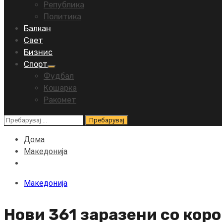
Република
Политика
Балкан
Свет
Бизнис
Спорт
Фудбал
Кошарка
Ракомет
Пребарувај
за:
Дома
Македонија
Македонија
Нови 361 заразени со коро