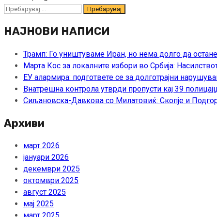
Пребарувај
за:
НАЈНОВИ НАПИСИ
Трамп: Го уништуваме Иран, но нема долго да остан
Марта Кос за локалните избори во Србија: Насилство
ЕУ алармира: подгответе се за долготрајни нарушува
Внатрешна контрола утврди пропусти кај 39 полицајц
Сиљановска-Давкова со Милатовиќ: Скопје и Подгор
Архиви
март 2026
јануари 2026
декември 2025
октомври 2025
август 2025
мај 2025
март 2025