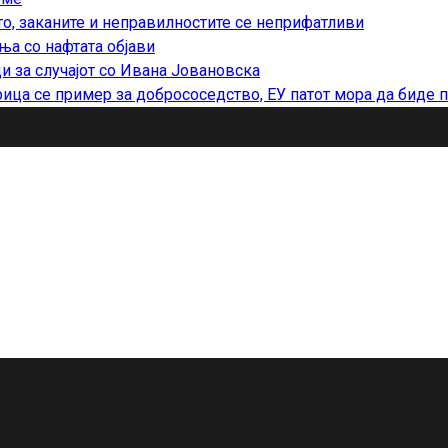
то, заканите и неправилностите се неприфатливи
ња со нафтата објави
и за случајот со Ивана Јовановска
ица се пример за добрососедство, ЕУ патот мора да биде 