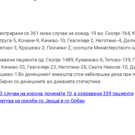
истрирани се 361 нови случаи на ковид-19 во: Скопје-164, 
труга-5, Кочани-9, Кичево-10, Гевгелија-2, Неготино-4, Де
атово-3, Крушево-2, Пехчево-2, соопшти Министерството з
авени пациенти од: Скопје-1489, Куманово-6, Тетово-139, П
, Кичево-33, Гевгелија-23, Неготино-26, Свети Николе-10, 
ушево-1.Во денешниот извештај стои забелешка дека при п
бирно со денешните во дневната статистика.
 случаи на корона, починати 10, а оздравени 339 пациенти
атува на средби со Јанша и со Орбан