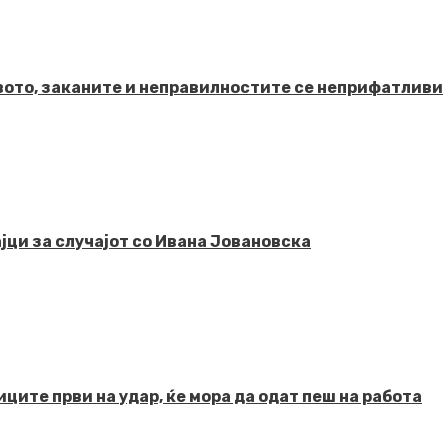
твото, заканите и неправилностите се неприфатливи
јци за случајот со Ивана Јовановска
ците први на удар, ќе мора да одат пеш на работа