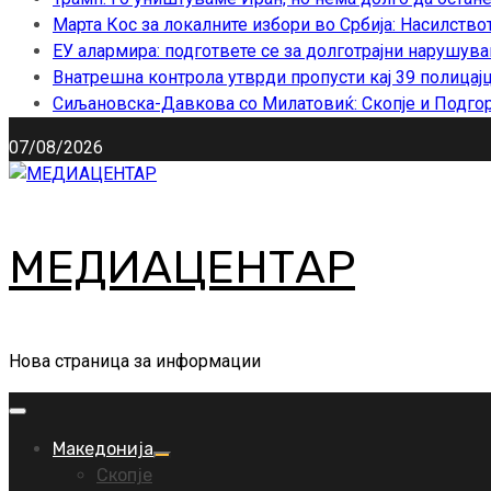
Марта Кос за локалните избори во Србија: Насилство
ЕУ алармира: подгответе се за долготрајни нарушува
Внатрешна контрола утврди пропусти кај 39 полицајц
Сиљановска-Давкова со Милатовиќ: Скопје и Подгор
07/08/2026
МЕДИАЦЕНТАР
Нова страница за информации
Primary
Menu
Македонија
Скопје