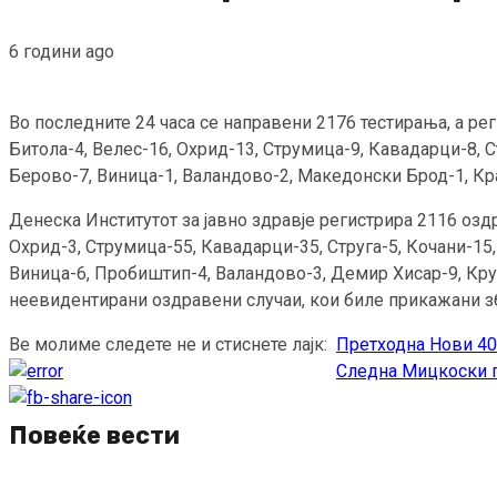
6 години ago
Во последните 24 часа се направени 2176 тестирања, а рег
Битола-4, Велес-16, Охрид-13, Струмица-9, Кавадарци-8, С
Берово-7, Виница-1, Валандово-2, Македонски Брод-1, Кр
Денеска Институтот за јавно здравје регистрира 2116 оздр
Охрид-3, Струмица-55, Кавадарци-35, Струга-5, Кочани-15
Виница-6, Пробиштип-4, Валандово-3, Демир Хисар-9, Кр
неевидентирани оздравени случаи, кои биле прикажани з
Ве молиме следете не и стиснете лајк:
Претходна
Нови 403
Continue
Следна
Мицкоски п
Reading
Повеќе вести