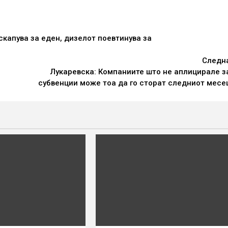
скапува за еден, дизелот поевтинува за
Следн
Лукаревска: Компаниите што не аплицирале з
субвенции може тоа да го сторат следниот месе