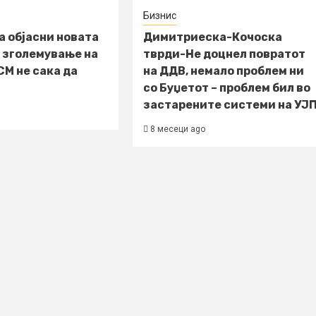
Бизнис
а објасни новата
Димитриеска-Кочоска
 зголемување на
тврди-Не доцнел повратот
СМ не сака да
на ДДВ, немало проблем ни
со Буџетот – проблем бил во
застарените системи на УЈ
8 месеци ago