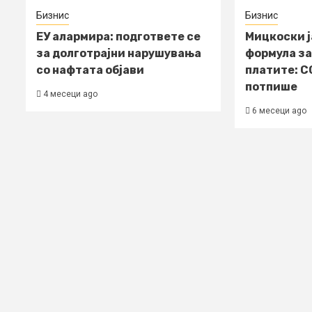
Бизнис
Бизнис
ЕУ алармира: подгответе се
Мицкоски ј
за долготрајни нарушувања
формула за
со нафтата објави
платите: С
потпише
4 месеци ago
6 месеци ago