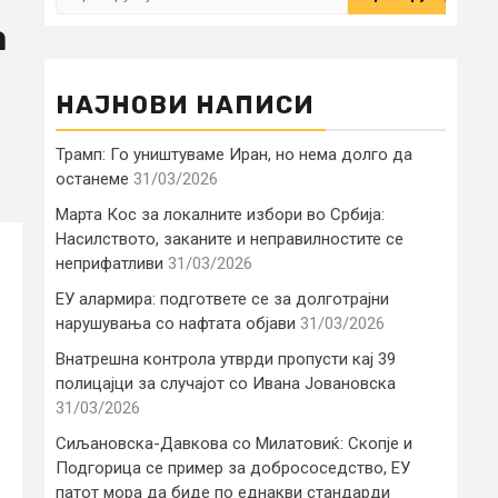
за:
а
НАЈНОВИ НАПИСИ
Трамп: Го уништуваме Иран, но нема долго да
останеме
31/03/2026
Марта Кос за локалните избори во Србија:
Насилството, заканите и неправилностите се
неприфатливи
31/03/2026
ЕУ алармира: подгответе се за долготрајни
нарушувања со нафтата објави
31/03/2026
Внатрешна контрола утврди пропусти кај 39
полицајци за случајот со Ивана Јовановска
31/03/2026
Сиљановска-Давкова со Милатовиќ: Скопје и
Подгорица се пример за добрососедство, ЕУ
патот мора да биде по еднакви стандарди