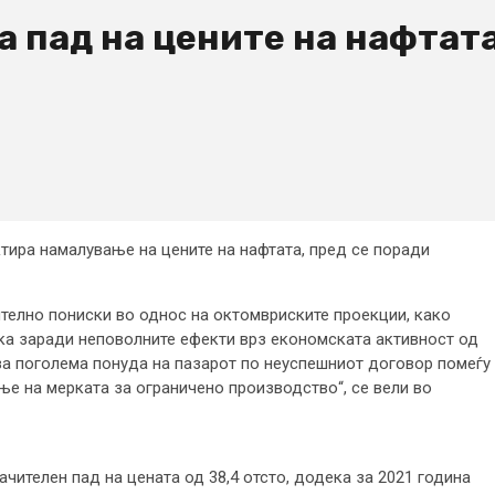
а пад на цените на нафтат
тира намалување на цените на нафтата, пред се поради
ително пониски во однос на октомвриските проекции, како
ка заради неповолните ефекти врз економската активност од
за поголема понуда на пазарот по неуспешниот договор помеѓу
е на мерката за ограничено производство“, се вели во
ачителен пад на цената од 38,4 отсто, додека за 2021 година