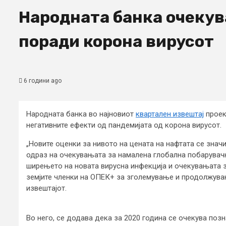
Народната банка очекув
поради корона вирусот
6 години ago
Народната банка во најновиот
квартален извештај
проек
негативните ефекти од пандемијата од корона вирусот.
„Новите оценки за нивото на цената на нафтата се знач
одраз на очекувањата за намалена глобална побарувач
ширењето на новата вирусна инфекција и очекувањата 
земјите членки на ОПЕК+ за зголемување и продолжувањ
извештајот.
Во него, се додава дека за 2020 година се очекува позн