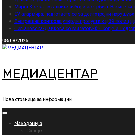
Марта Кос за локалните избори во Србија: Насилство
ЕУ алармира: подгответе се за долготрајни нарушува
Внатрешна контрола утврди пропусти кај 39 полицајц
Сиљановска-Давкова со Милатовиќ: Скопје и Подгор
08/08/2026
МЕДИАЦЕНТАР
Нова страница за информации
Primary
Menu
Македонија
Скопје