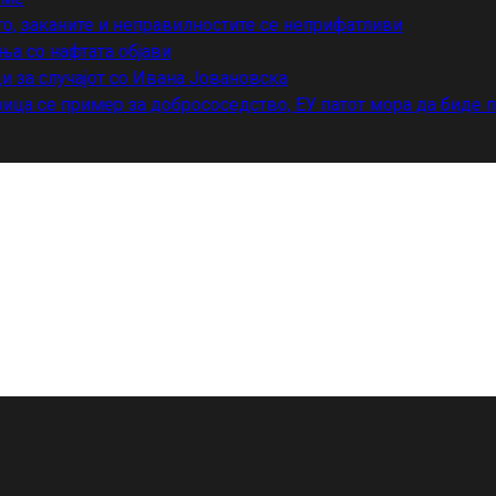
то, заканите и неправилностите се неприфатливи
ња со нафтата објави
и за случајот со Ивана Јовановска
ица се пример за добрососедство, ЕУ патот мора да биде 