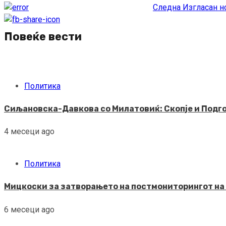
Следна
Изгласан но
Reading
Повеќе вести
Политика
Сиљановска-Давкова со Милатовиќ: Скопје и Подго
4 месеци ago
Политика
Мицкоски за затворањето на постмониторингот на 
6 месеци ago