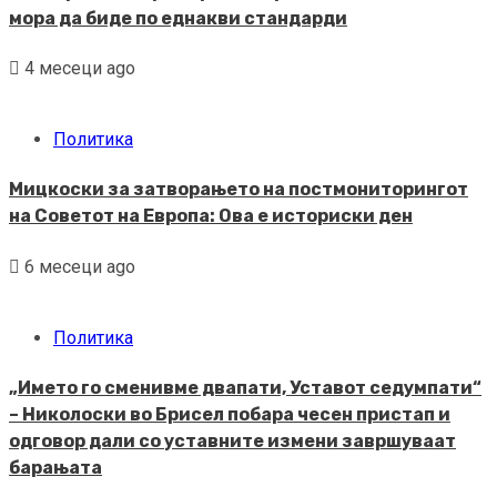
мора да биде по еднакви стандарди
4 месеци ago
Политика
Мицкоски за затворањето на постмониторингот
на Советот на Европа: Ова е историски ден
6 месеци ago
Политика
„Името го сменивме двапати, Уставот седумпати“
– Николоски во Брисел побара чесен пристап и
одговор дали со уставните измени завршуваат
барањата