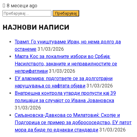
8 месеци ago
Пребарувај
за:
НАЈНОВИ НАПИСИ
Трамп: Го уништуваме Иран, но нема долго да
останеме
31/03/2026
Марта Кос за локалните избори во Србија:
Насилството, заканите и неправилностите се
неприфатливи
31/03/2026
ЕУ алармира: подгответе се за долготрајни
нарушувања со нафтата објави
31/03/2026
Внатрешна контрола утврди пропусти кај 39
полицајци за случајот со Ивана Јовановска
31/03/2026
Сиљановска-Давкова со Милатовиќ: Скопје и
Подгорица се пример за добрососедство, ЕУ патот
мора да биде по еднакви стандарди
31/03/2026