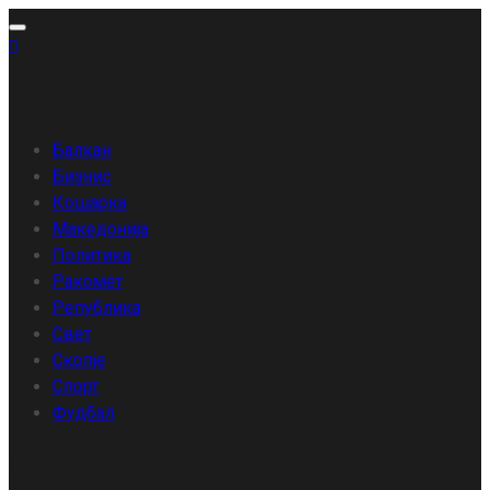
Skip
to
content
Категории
Балкан
Бизнис
Кошарка
Македонија
Политика
Ракомет
Република
Свет
Скопје
Спорт
Фудбал
Скорешни написи