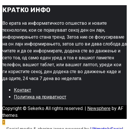
КРАТКО ИНФО
Во ерата на информатичкото опшество и новите
технологии, кои се појавувват секој ден он лајн,
информирањето стана тренд. Затоа ние се фокусиравме
на он лајн информирањето, затоа што ви дава слобода да
читате и да се информирате, додека сте во движење и
сето тоа, од само еден уред а тоа е вашиот паметен
телефон, вашиот таблет, или вашиот лаптоп, уреди кои
ги користите секој, ден додека сте во движење каде и
да одите, 24 часа 7 дена во неделата.
Контакт
Политика на приватност
Copyright © Sekerko All rights reserved.
|
Newsphere
by AF
themes.