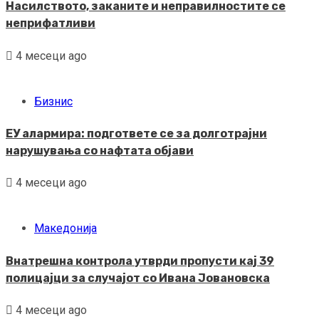
Насилството, заканите и неправилностите се
неприфатливи
4 месеци ago
Бизнис
ЕУ алармира: подгответе се за долготрајни
нарушувања со нафтата објави
4 месеци ago
Македонија
Внатрешна контрола утврди пропусти кај 39
полицајци за случајот со Ивана Јовановска
4 месеци ago