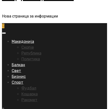
Нова страница за информации
Primary
Menu
Македонија
Скопје
Република
Политика
Балкан
Свет
Бизнис
Спорт
Фудбал
Кошарка
Ракомет