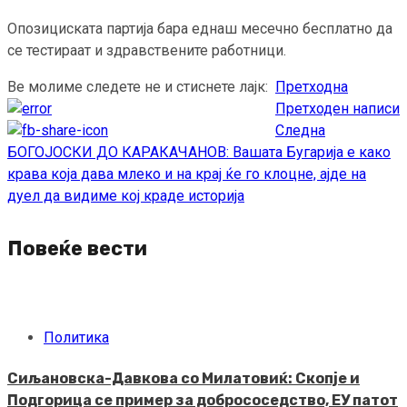
Опозициската партија бара еднаш месечно бесплатно да
се тестираат и здравствените работници.
Ве молиме следете не и стиснете лајк:
Претходна
Continue
Претходен написи
Reading
Следна
БОГОЈОСКИ ДО КАРАКАЧАНОВ: Вашата Бугарија е како
крава која дава млеко и на крај ќе го клоцне, ајде на
дуел да видиме кој краде историја
Повеќе вести
Политика
Сиљановска-Давкова со Милатовиќ: Скопје и
Подгорица се пример за добрососедство, ЕУ патот