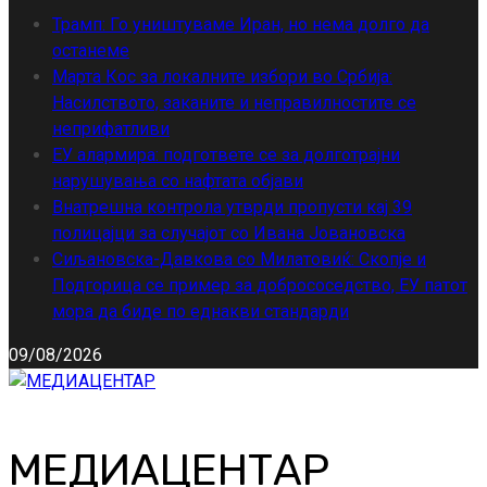
Трамп: Го уништуваме Иран, но нема долго да
останеме
Марта Кос за локалните избори во Србија:
Насилството, заканите и неправилностите се
неприфатливи
ЕУ алармира: подгответе се за долготрајни
нарушувања со нафтата објави
Внатрешна контрола утврди пропусти кај 39
полицајци за случајот со Ивана Јовановска
Сиљановска-Давкова со Милатовиќ: Скопје и
Подгорица се пример за добрососедство, ЕУ патот
мора да биде по еднакви стандарди
09/08/2026
МЕДИАЦЕНТАР