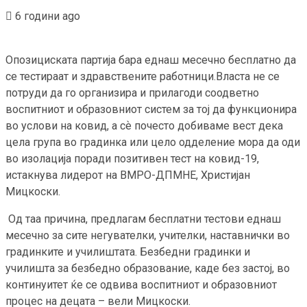
6 години ago
Опозициската партија бара еднаш месечно бесплатно да
се тестираат и здравствените работници.Власта не се
потруди да го организира и прилагоди соодветно
воспитниот и образовниот систем за тој да функционира
во услови на ковид, а сѐ почесто добиваме вест дека
цела група во градинка или цело одделение мора да оди
во изолација поради позитивен тест на ковид-19,
истакнува лидерот на ВМРО-ДПМНЕ, Христијан
Мицкоски.
Од таа причина, предлагам бесплатни тестови еднаш
месечно за сите негувателки, учителки, наставнички во
градинките и училиштата. Безбедни градинки и
училишта за безбедно образование, каде без застој, во
континуитет ќе се одвива воспитниот и образовниот
процес на децата – вели Мицкоски.