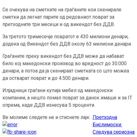
Се очекува на сметките на граѓаните кои скенирале
сметки да легнат парите од редовниот поврат за
претходните три месеци и од викендот без ДДВ.
За третото тримесечје повратот е 430 милиони денари,
додека од Викендот без ДДВ околу 63 милиони денари.
Граѓаните преку викендот без ДДВ може да набават
било кој македонски производ во вредност до 30.000
денари, а потоа да ја скенираат сметката со што можеа
да остварат поврат и до 4.500 денари.
Илјадници граѓани купија мебел од македонски
компании, а нешто помал поврат за данок имаше и за IT
опрема, каде ДДВ изнесува 5 проценти.
Ве молиме следете не и стиснете лајк:
Претходна
Continue
Бислимоски:
Reading
Следува сериозна