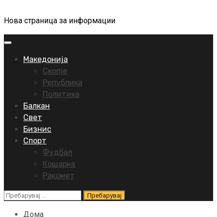
Нова страница за информации
Primary
Menu
Македонија
Скопје
Република
Политика
Балкан
Свет
Бизнис
Спорт
Фудбал
Кошарка
Ракомет
Пребарувај
за:
Дома