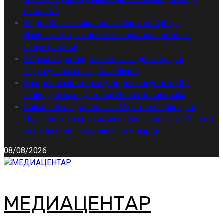
останеме
Марта Кос за локалните избори во Србија:
Насилството, заканите и неправилностите се
неприфатливи
ЕУ алармира: подгответе се за долготрајни
нарушувања со нафтата објави
Внатрешна контрола утврди пропусти кај 39
полицајци за случајот со Ивана Јовановска
Сиљановска-Давкова со Милатовиќ: Скопје и
Подгорица се пример за добрососедство, ЕУ патот
мора да биде по еднакви стандарди
08/08/2026
МЕДИАЦЕНТАР