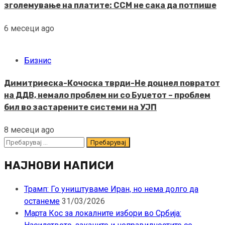
зголемување на платите: ССМ не сака да потпише
6 месеци ago
Бизнис
Димитриеска-Кочоска тврди-Не доцнел повратот
на ДДВ, немало проблем ни со Буџетот – проблем
бил во застарените системи на УЈП
8 месеци ago
Пребарувај
за:
НАЈНОВИ НАПИСИ
Трамп: Го уништуваме Иран, но нема долго да
останеме
31/03/2026
Марта Кос за локалните избори во Србија: