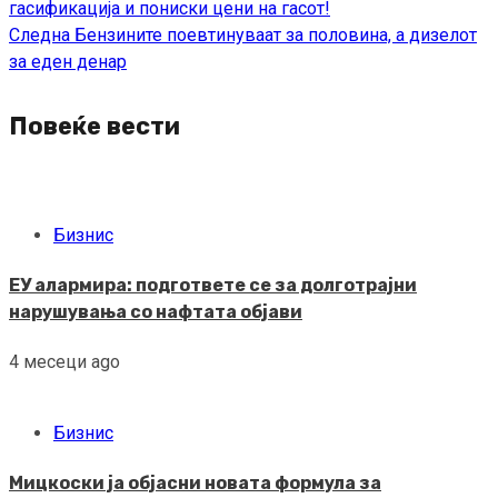
гасификација и пониски цени на гасот!
Следна
Бензините поевтинуваат за половина, а дизелот
за еден денар
Повеќе вести
Бизнис
ЕУ алармира: подгответе се за долготрајни
нарушувања со нафтата објави
4 месеци ago
Бизнис
Мицкоски ја објасни новата формула за