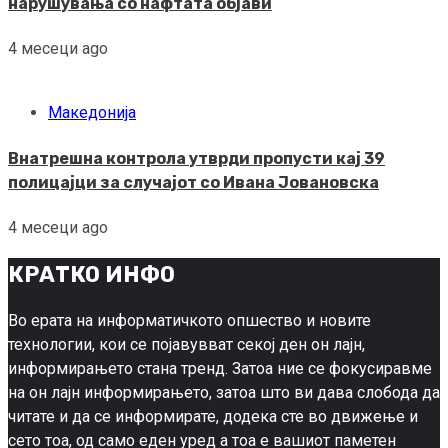
нарушувања со нафтата објави
4 месеци ago
Македонија
Внатрешна контрола утврди пропусти кај 39
полицајци за случајот со Ивана Јовановска
4 месеци ago
КРАТКО ИНФО
Во ерата на информатичкото опшество и новите
технологии, кои се појавувват секој ден он лајн,
информирањето стана тренд. Затоа ние се фокусиравме
на он лајн информирањето, затоа што ви дава слобода да
читате и да се информирате, додека сте во движење и
сето тоа, од само еден уред а тоа е вашиот паметен