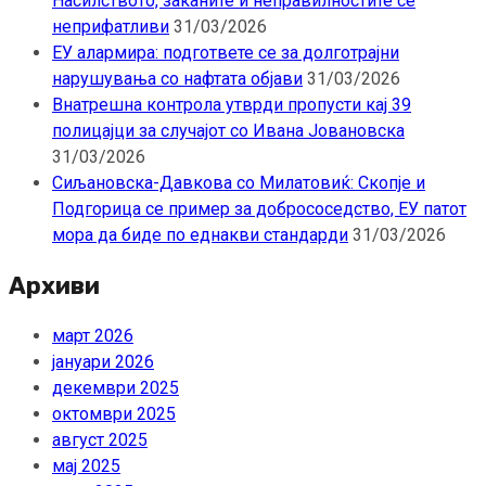
Насилството, заканите и неправилностите се
неприфатливи
31/03/2026
ЕУ алармира: подгответе се за долготрајни
нарушувања со нафтата објави
31/03/2026
Внатрешна контрола утврди пропусти кај 39
полицајци за случајот со Ивана Јовановска
31/03/2026
Сиљановска-Давкова со Милатовиќ: Скопје и
Подгорица се пример за добрососедство, ЕУ патот
мора да биде по еднакви стандарди
31/03/2026
Архиви
март 2026
јануари 2026
декември 2025
октомври 2025
август 2025
мај 2025