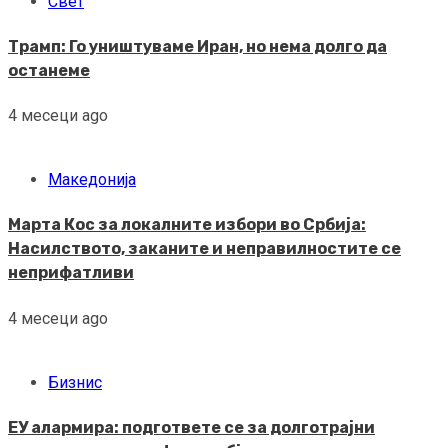
Свет
Трамп: Го уништуваме Иран, но нема долго да
останеме
4 месеци ago
Македонија
Марта Кос за локалните избори во Србија:
Насилството, заканите и неправилностите се
неприфатливи
4 месеци ago
Бизнис
ЕУ алармира: подгответе се за долготрајни