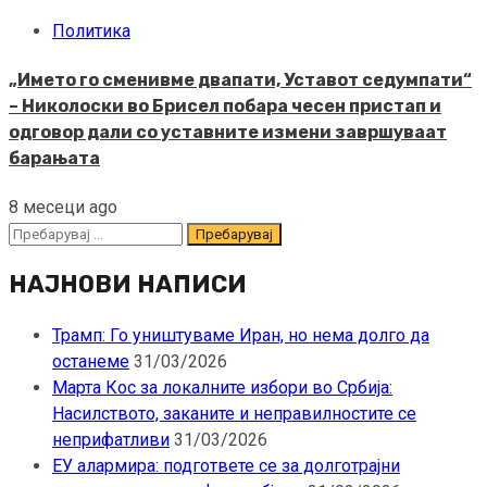
Политика
„Името го сменивме двапати, Уставот седумпати“
– Николоски во Брисел побара чесен пристап и
одговор дали со уставните измени завршуваат
барањата
8 месеци ago
Пребарувај
за:
НАЈНОВИ НАПИСИ
Трамп: Го уништуваме Иран, но нема долго да
останеме
31/03/2026
Марта Кос за локалните избори во Србија:
Насилството, заканите и неправилностите се
неприфатливи
31/03/2026
ЕУ алармира: подгответе се за долготрајни