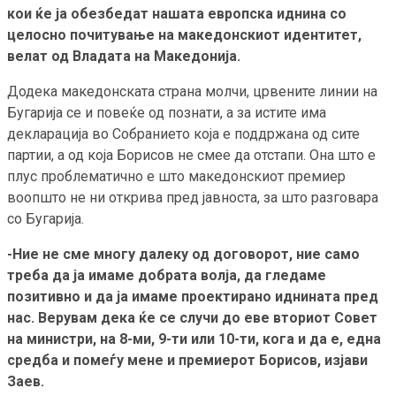
кои ќе ја обезбедат нашата европска иднина со
целосно почитување на македонскиот идентитет,
велат од Владата на Македонија.
Додека македонската страна молчи, црвените линии на
Бугарија се и повеќе од познати, а за истите има
декларација во Собранието која е поддржана од сите
партии, а од која Борисов не смее да отстапи. Она што е
плус проблематично е што македонскиот премиер
воопшто не ни открива пред јавноста, за што разговара
со Бугарија.
-Ние не сме многу далеку од договорот, ние само
треба да ја имаме добрата волја, да гледаме
позитивно и да ја имаме проектирано иднината пред
нас. Верувам дека ќе се случи до еве вториот Совет
на министри, на 8-ми, 9-ти или 10-ти, кога и да е, една
средба и помеѓу мене и премиерот Борисов, изјави
Заев.