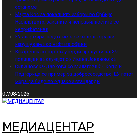
останеме
Марта Кос за локалните избори во Србија:
Насилството, заканите и неправилностите се
неприфатливи
ЕУ алармира: подгответе се за долготрајни
нарушувања со нафтата објави
Внатрешна контрола утврди пропусти кај 39
полицајци за случајот со Ивана Јовановска
Сиљановска-Давкова со Милатовиќ: Скопје и
Подгорица се пример за добрососедство, ЕУ патот
мора да биде по еднакви стандарди
07/08/2026
МЕДИАЦЕНТАР