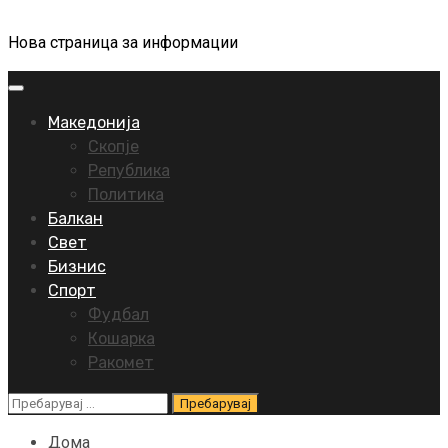
Нова страница за информации
Primary
Menu
Македонија
Скопје
Република
Политика
Балкан
Свет
Бизнис
Спорт
Фудбал
Кошарка
Ракомет
Пребарувај
за:
Дома