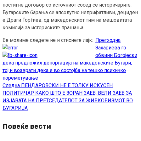
постигне договор со источниот сосед се историчарите.
Бугарските барања се апсолутно неприфатливи, дециден
е Драги Ѓорѓиев, од македонскиот тим на мешовитата
комисија за историските прашања.
Ве молиме следете не и стиснете лајк:
Претходна
Continue
Захариева го
Reading
обвини Богојески
дека предложил депортација на македонските Бугари,
тој и возврати дека е во состојба на тешко психичко
пореметување
Следна
ПЕНДАРОВСКИ НЕ Е ТОЛКУ ИСКУСЕН
ПОЛИТИЧАР КАКО ШТО Е ЗОРАН ЗАЕВ, ВЕЛИ ЗАЕВ ЗА
ИЗЈАВАТА НА ПРЕТСЕДАТЕЛОТ ЗА ЖИВКОВИЗМОТ ВО
БУГАРИЈА
Повеќе вести