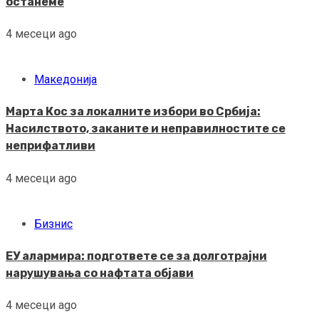
останеме
4 месеци ago
Македонија
Марта Кос за локалните избори во Србија:
Насилството, заканите и неправилностите се
неприфатливи
4 месеци ago
Бизнис
ЕУ алармира: подгответе се за долготрајни
нарушувања со нафтата објави
4 месеци ago