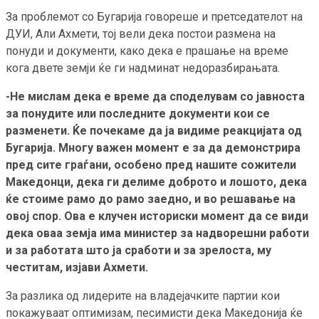
За проблемот со Бугарија говореше и претседателот на
ДУИ, Али Ахмети, тој вели дека постои размена на
понуди и документи, како дека е прашање на време
кога двете земји ќе ги надминат недоразбирањата.
-Не мислам дека е време да споделувам со јавноста
за понудите или последните документи кои се
разменети. Ќе почекаме да ја видиме реакцијата од
Бугарија. Многу важен момент е за да демонстрира
пред сите граѓани, особено пред нашите сожители
Македонци, дека ги делиме доброто и лошото, дека
ќе стоиме рамо до рамо заедно, и во решавање на
овој спор. Ова е клучен историски момент да се види
дека оваа земја има министер за надворешни работи
и за работата што ја сработи и за зрелоста, му
честитам, изјави Ахмети.
За разлика од лидерите на владејачките партии кои
покажуваат оптимизам, песимисти дека Македонија ќе