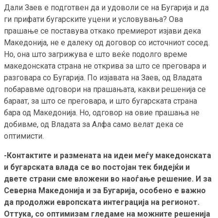
Дали Заев е подготвен да и удоволи се на Бугарија и да
ги прифати бугарските уцени и условувања? Ова
прашање се поставува откако премиерот изјави дека
Македонија, не е далеку од договор со источниот сосед.
Но, она што загрижува е што веќе подолго време
македонската страна не открива за што се преговара и
разговара со Бугарија. По изјавата на Заев, од Владата
побаравме одговори на прашањата, какви решенија се
бараат, за што се преговара, и што бугарската страна
бара од Македонија. Но, одговор на овие прашања не
добивме, од Владата за Алфа само велат дека се
оптимисти.
-Контактите и размената на идеи меѓу македонската
и бугарската влада се во постојан тек бидејќи и
двете страни сме вложени во наоѓање решение. И за
Северна Македонија и за Бугарија, особено е важно
да продолжи европската интеграција на регионот.
Оттука, со оптимизам гледаме на можните решенија