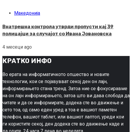
Македонија
Внатрешна контрола утврди пропусти кај 39
полицајци за случајот со Ивана Јовановска
4 месеци ago
КРАТКО ИНФО
Во ерата на информатичкото опшество и новите
технологии, кои се појавувват секој ден он лајн,
информирањето стана тренд. Затоа ние се фокусиравме
на он лајн информирањето, затоа што ви дава слобода да
читате и да се информирате, додека сте во движење и
сето тоа, од само еден уред а тоа е вашиот паметен
телефон, вашиот таблет, или вашиот лаптоп, уреди кои
ги користите секој, ден додека сте во движење каде и
да одите, 24 часа 7 дена во неделата.