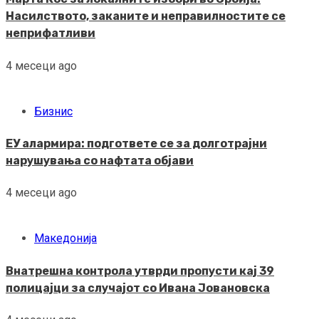
Насилството, заканите и неправилностите се
неприфатливи
4 месеци ago
Бизнис
ЕУ алармира: подгответе се за долготрајни
нарушувања со нафтата објави
4 месеци ago
Македонија
Внатрешна контрола утврди пропусти кај 39
полицајци за случајот со Ивана Јовановска