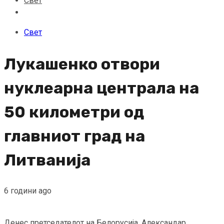
Свет
Свет
Лукашенко отвори
нуклеарна централа на
50 километри од
главниот град на
Литванија
6 години ago
Денес претседателот на Белорусија, Александар