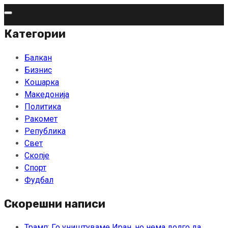
Skip
to
Категории
content
Балкан
Бизнис
Кошарка
Македонија
Политика
Ракомет
Република
Свет
Скопје
Спорт
Фудбал
Скорешни написи
Трамп: Го уништуваме Иран, но нема долго да