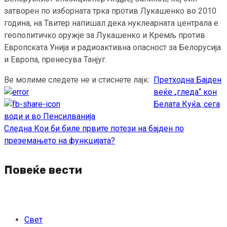
затворен по изборната трка против Лукашенко во 2010
година, на Твитер напишал дека нуклеарната централа е
геополитичко оружје за Лукашенко и Кремљ против
Европската Унија и радиоактивна опасност за Белорусија
и Европа, пренесува Танјуг.
Ве молиме следете не и стиснете лајк:
Претходна
Бајден
Continue
веќе „гледа“ кон
Reading
Белата Куќа, сега
води и во Пенсилванија
Следна
Кои би биле првите потези на бајден по
преземањето на функцијата?
Повеќе вести
Свет