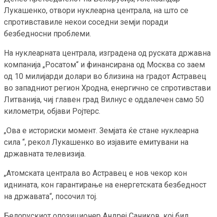
Лукашенко, отвори нуклеарна централа, на што се
спротивставиле некои соседни земји поради
безбедносни проблеми.
На нуклеарната централа, изградена од руската државна
компанија „Росатом“ и финансирана од Москва со заем
од 10 милијарди долари во близина на градот Астравец
во западниот регион Хродна, енергично се спротивстави
Литванија, чиј главен град Вилнус е оддалечен само 50
километри, објави Ројтерс.
„Ова е историски момент. Земјата ќе стане нуклеарна
сила “, рекол Лукашенко во изјавите емитувани на
државната телевизија.
„Атомската централа во Астравец е нов чекор кон
иднината, кон гарантирање на енергетската безбедност
на државата“, посочил тој.
Белорускиот опозиционер Андреј Саников, кој бил