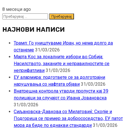
8 месеци ago
Пребарувај
за:
НАЈНОВИ НАПИСИ
Трамп: Го уништуваме Иран, но нема долго да
останеме
31/03/2026
Марта Кос за локалните избори во Србија:
Насилството, заканите и неправилностите се
неприфатливи
31/03/2026
ЕУ алармира: подгответе се за долготрајни
нарушувања со нафтата објави
31/03/2026
Внатрешна контрола утврди пропусти кај 39
полицајци за случајот со Ивана Јовановска
31/03/2026
Сиљановска-Давкова со Милатовиќ: Скопје и
Подгорица се пример за добрососедство, ЕУ патот
мора да биде по еднакви стандарди
31/03/2026