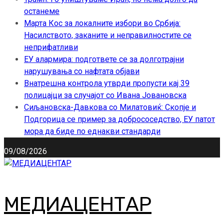
останеме
Марта Кос за локалните избори во Србија:
Насилството, заканите и неправилностите се
неприфатливи
ЕУ алармира: подгответе се за долготрајни
нарушувања со нафтата објави
Внатрешна контрола утврди пропусти кај 39
полицајци за случајот со Ивана Јовановска
Сиљановска-Давкова со Милатовиќ: Скопје и
Подгорица се пример за добрососедство, ЕУ патот
мора да биде по еднакви стандарди
09/08/2026
МЕДИАЦЕНТАР