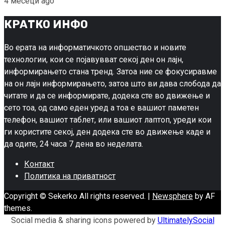
4 месеци ago
КРАТКО ИНФО
Во ерата на информатичкото опшество и новите
технологии, кои се појавувват секој ден он лајн,
информирањето стана тренд. Затоа ние се фокусиравме
на он лајн информирањето, затоа што ви дава слобода да
читате и да се информирате, додека сте во движење и
сето тоа, од само еден уред а тоа е вашиот паметен
телефон, вашиот таблет, или вашиот лаптоп, уреди кои
ги користите секој, ден додека сте во движење каде и
да одите, 24 часа 7 дена во неделата.
Контакт
Политика на приватност
Copyright © Sekerko All rights reserved.
|
Newsphere
by AF
themes.
Social media & sharing icons powered by
UltimatelySocial