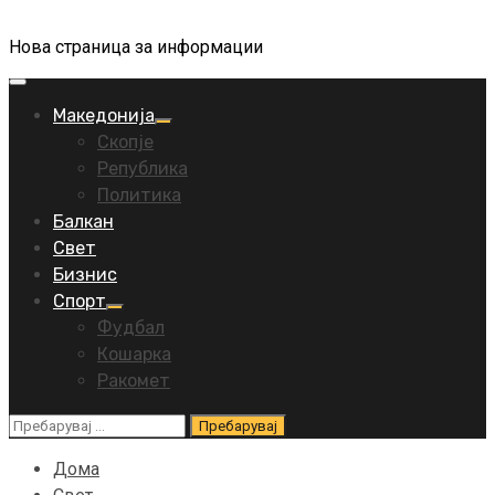
Нова страница за информации
Primary
Menu
Македонија
Скопје
Република
Политика
Балкан
Свет
Бизнис
Спорт
Фудбал
Кошарка
Ракомет
Пребарувај
за:
Дома