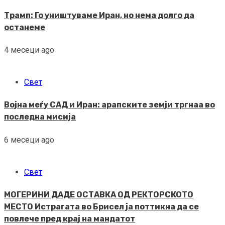
Трамп: Го уништуваме Иран, но нема долго да
останеме
4 месеци ago
Свет
Војна меѓу САД и Иран: арапските земји тргнаа во
последна мисија
6 месеци ago
Свет
МОГЕРИНИ ДАДЕ ОСТАВКА ОД РЕКТОРСКОТО
МЕСТО Истрагата во Брисел ја поттикна да се
повлече пред крај на мандатот