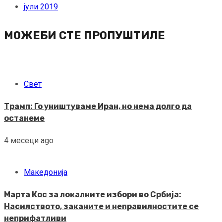
јули 2019
МОЖЕБИ СТЕ ПРОПУШТИЛЕ
Свет
Трамп: Го уништуваме Иран, но нема долго да
останеме
4 месеци ago
Македонија
Марта Кос за локалните избори во Србија:
Насилството, заканите и неправилностите се
неприфатливи