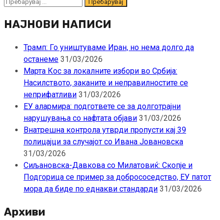
Пребарувај
за:
НАЈНОВИ НАПИСИ
Трамп: Го уништуваме Иран, но нема долго да
останеме
31/03/2026
Марта Кос за локалните избори во Србија:
Насилството, заканите и неправилностите се
неприфатливи
31/03/2026
ЕУ алармира: подгответе се за долготрајни
нарушувања со нафтата објави
31/03/2026
Внатрешна контрола утврди пропусти кај 39
полицајци за случајот со Ивана Јовановска
31/03/2026
Сиљановска-Давкова со Милатовиќ: Скопје и
Подгорица се пример за добрососедство, ЕУ патот
мора да биде по еднакви стандарди
31/03/2026
Архиви