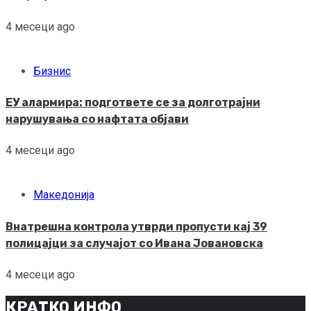
4 месеци ago
Бизнис
ЕУ алармира: подгответе се за долготрајни
нарушувања со нафтата објави
4 месеци ago
Македонија
Внатрешна контрола утврди пропусти кај 39
полицајци за случајот со Ивана Јовановска
4 месеци ago
КРАТКО ИНФО