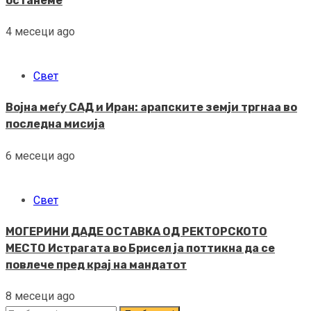
останеме
4 месеци ago
Свет
Војна меѓу САД и Иран: арапските земји тргнаа во
последна мисија
6 месеци ago
Свет
МОГЕРИНИ ДАДЕ ОСТАВКА ОД РЕКТОРСКОТО
МЕСТО Истрагата во Брисел ја поттикна да се
повлече пред крај на мандатот
8 месеци ago