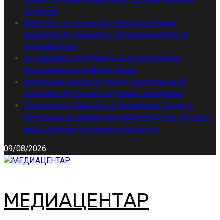
останеме
Марта Кос за локалните избори во Србија:
Насилството, заканите и неправилностите се
неприфатливи
ЕУ алармира: подгответе се за долготрајни
нарушувања со нафтата објави
Внатрешна контрола утврди пропусти кај 39
полицајци за случајот со Ивана Јовановска
Сиљановска-Давкова со Милатовиќ: Скопје и
Подгорица се пример за добрососедство, ЕУ патот
мора да биде по еднакви стандарди
09/08/2026
МЕДИАЦЕНТАР