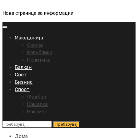
Нова страница за информации
Primary
Menu
Македонија
Скопје
Република
Политика
Балкан
Свет
Бизнис
Спорт
Фудбал
Кошарка
Ракомет
Пребарувај
за:
Дома