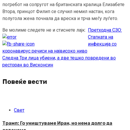
погребот на сопругот на британската кралица Елизабете
Втора, принцот Филип се случил немил настан, кога
полугола жена почнала да вреска и трча меѓу луѓето.
Ве молиме следете не и стиснете лајк:
Претходна
СЗО:
Continue
Стапката на
Reading
инфекција со
коронавирус речиси на највисоко ниво
Следна
Три лица убиени, а две тешко повредени во
ресторан во Висконсин
Повеќе вести
Свет
Трамп: Го уништуваме Иран, но нема долго да