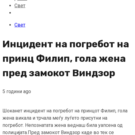
Свет
Свет
Инцидент на погребот на
принц Филип, гола жена
пред замокот Виндзор
5 години ago
Шоканет инцидент на погребот на принцот Филип, гола
жена викала и трчала меѓу луѓето присутни на
погребот. Непознатата жена веднаш била уапсена од
полицијата.Пред замокот Виндзор каде во тек се