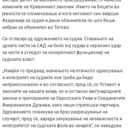
измените на Кривичниот законик. Името на Беџети во
јавноста се споменуваше и кога неговиот син заврши
Академија за судии и јавни обвинители по што беше
избран за обвинител во Тетово.
Се огласија од здружението на судии. Ставањето на
црната листа на САД на било кој судија е сериозен удар
за честа и угледот на конкретниот функционер на
судската власт.
„Имајќи го предвид значењето на етичкото однесување
и интегритет на судиите кое треба да биде
неприкосновено и во согласност, пред сè, со Уставот и
законите на нашата земја, но и согласно меѓународните
закони и препораките на Европската Унија и Соединетите
Американски Држави, како наши стратешки партнери,
Здружението повикува на брзо разрешување на
случајот, пред сè, заради зачувување на независноста и
интегритетот на судската фела во земјата“, се наведува