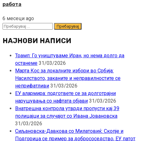
работа
6 месеци ago
Пребарувај
за:
НАЈНОВИ НАПИСИ
Трамп: Го уништуваме Иран, но нема долго да
останеме
31/03/2026
Марта Кос за локалните избори во Србија:
Насилството, заканите и неправилностите се
неприфатливи
31/03/2026
ЕУ алармира: подгответе се за долготрајни
нарушувања со нафтата објави
31/03/2026
Внатрешна контрола утврди пропусти кај 39
полицајци за случајот со Ивана Јовановска
31/03/2026
Сиљановска-Давкова со Милатовиќ: Скопје и
Подгорица се пример за добрососедство, ЕУ патот