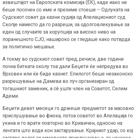
извештајот на Европската комисија (ЕК), каде иако не
беше посочен со име и презиме стоеше – Одлуката на
Судскиот совет да казни судија од Апелациониот суд
Скопје наместо да го разреши, за одолговлекување за
еден од случаите за корупција на високо ниво на
поранешното СЈО, нашироко се гледаше како потврда
за политичко мешање.
А токму во судскиот совет пред, речиси, две години
почна битката околу тоа дали Беџети ќе напредува во
Врховен или ќе биде казнет. Епилогот беше незаконско
разрешување на Дамева во пуч организиран од
тогашниот заменик, а сè уште член на Советот, Селим
Адеми.
Беџети девет месеци го држеше предметот за масовно
прислушување во фиока, потоа советот во Апелација го
укина и го врати повторно во Кривичен, односно на
лентата што води кон застарување. Крајниот удар, со кој
застаре делот за масовното прислушување, го нанесоа