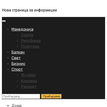
Нова страница за информации
Primary
Menu
Македонија
Скопје
Република
Политика
Балкан
Свет
Бизнис
Спорт
Фудбал
Кошарка
Ракомет
Пребарувај
за:
Дома