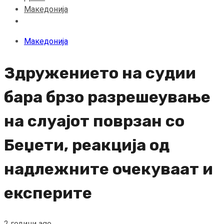
Македонија
Македонија
Здружението на судии
бара брзо разрешеување
на слуајот поврзан со
Беџети, реакција од
надлежните очекуваат и
експерите
2 години ago