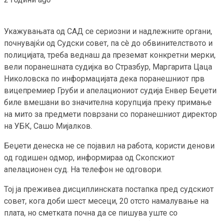
Укажувањата од САД се сериозни и надлежните органи,
почнувајќи од Судски совет, па сè до обвинителството и
полицијата, треба веднаш да преземат конкретни мерки,
вели поранешната судијка во Стразбур, Маргарита Цаца
Николовска по информацијата дека поранешниот прв
вицепремиер Груби и апелациониот судија Енвер Беџети
биле вмешани во значителна корупција преку примање
на мито за предмети поврзани со поранешниот директор
на УБК, Сашо Мијалков.
Беџети денеска не се појавил на работа, користи денови
од годишен одмор, информираа од Скопскиот
апелационен суд. На телефон не одговори.
Тој ја преживеа дисциплинската постапка пред судскиот
совет, кога доби шест месеци, 20 отсто намалување на
плата, но сметката почна да се пишува уште со