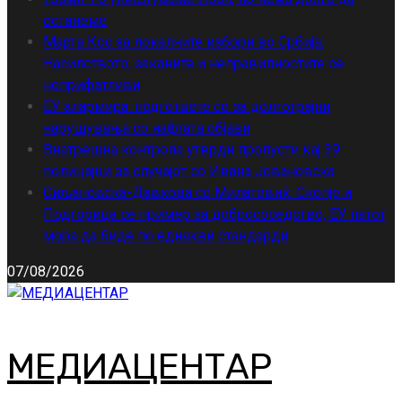
останеме
Марта Кос за локалните избори во Србија:
Насилството, заканите и неправилностите се
неприфатливи
ЕУ алармира: подгответе се за долготрајни
нарушувања со нафтата објави
Внатрешна контрола утврди пропусти кај 39
полицајци за случајот со Ивана Јовановска
Сиљановска-Давкова со Милатовиќ: Скопје и
Подгорица се пример за добрососедство, ЕУ патот
мора да биде по еднакви стандарди
07/08/2026
МЕДИАЦЕНТАР