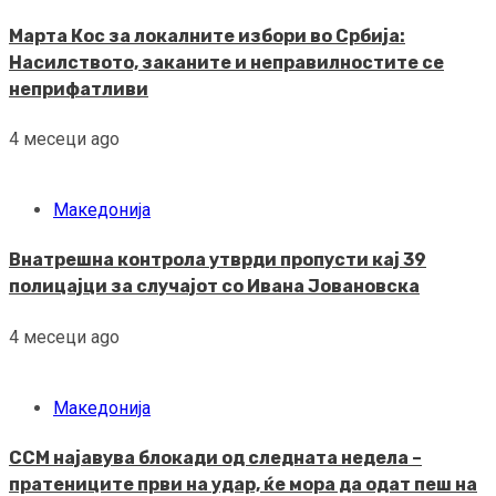
Марта Кос за локалните избори во Србија:
Насилството, заканите и неправилностите се
неприфатливи
4 месеци ago
Македонија
Внатрешна контрола утврди пропусти кај 39
полицајци за случајот со Ивана Јовановска
4 месеци ago
Македонија
ССМ најавува блокади од следната недела –
пратениците први на удар, ќе мора да одат пеш на