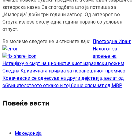
затворска казна. За спогодбата што ја потпиша за
„Империја“ доби три години затвор. Од затворот во
Струга излезе околу една година порано со условен
отпуст.
Ве молиме следете не и стиснете лајк:
Претходна
Иран:
Continue
Налогот за
Reading
апсење на
Нетанјаху е смрт на ционистичкиот израелски режим
Следна
Кривичната пријава за поранешниот премиер
Ковачевски се однесува на други дејствија, велат од
обвинителството откако и тој беше спомнат од МВР
Повеќе вести
Македонија