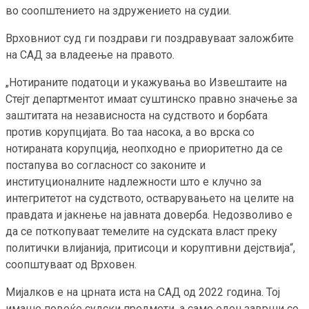
во соопштението на здружението на судии.
Врховниот суд ги поздрави ги поздравуваат заложбите
на САД за владеење на правото.
„Нотираните податоци и укажувања во Извештаите на
Стејт департментот имаат суштинско правно значење за
заштитата на независноста на судството и борбата
против корупцијата. Во таа насока, а во врска со
нотираната корупција, неопходно е приоритетно да се
постапува во согласност со законите и
институционалните надлежности што е клучно за
интегритетот на судството, остварувањето на целите на
правдата и јакнење на јавната доверба. Недозволиво е
да се поткопуваат темелите на судската власт преку
политички влијанија, притисоци и коруптивни дејствија“,
соопштуваат од Врховен.
Мијалков е на црната иста на САД од 2022 година. Тој
имаше повеќе судски предмети, а само еден заврши со