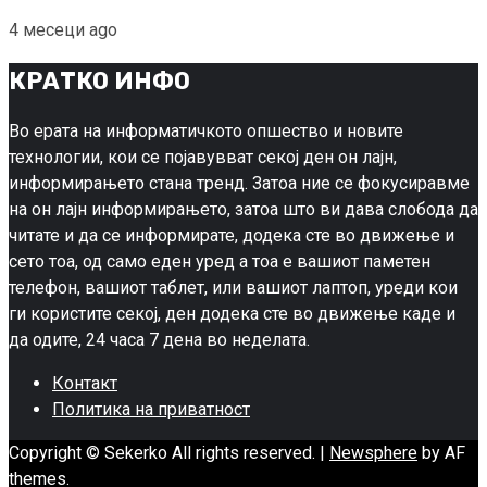
4 месеци ago
КРАТКО ИНФО
Во ерата на информатичкото опшество и новите
технологии, кои се појавувват секој ден он лајн,
информирањето стана тренд. Затоа ние се фокусиравме
на он лајн информирањето, затоа што ви дава слобода да
читате и да се информирате, додека сте во движење и
сето тоа, од само еден уред а тоа е вашиот паметен
телефон, вашиот таблет, или вашиот лаптоп, уреди кои
ги користите секој, ден додека сте во движење каде и
да одите, 24 часа 7 дена во неделата.
Контакт
Политика на приватност
Copyright © Sekerko All rights reserved.
|
Newsphere
by AF
themes.