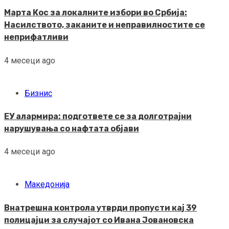
Марта Кос за локалните избори во Србија:
Насилството, заканите и неправилностите се
неприфатливи
4 месеци ago
Бизнис
ЕУ алармира: подгответе се за долготрајни
нарушувања со нафтата објави
4 месеци ago
Македонија
Внатрешна контрола утврди пропусти кај 39
полицајци за случајот со Ивана Јовановска