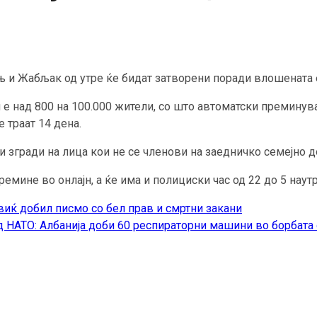
ињ и Жабљак од утре ќе бидат затворени поради влошената
 е над 800 на 100.000 жители, со што автоматски преминув
 траат 14 дена.
и згради на лица кои не се членови на заедничко семејно 
емине во онлајн, а ќе има и полициски час од 22 до 5 наутр
иќ добил писмо со бел прав и смртни закани
 НАТО: Албанија доби 60 респираторни машини во борбата