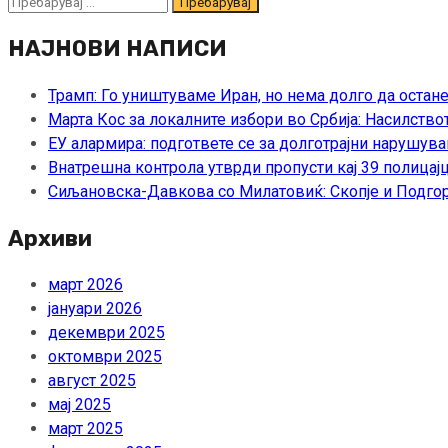
Пребарувај
за:
НАЈНОВИ НАПИСИ
Трамп: Го уништуваме Иран, но нема долго да остан
Марта Кос за локалните избори во Србија: Насилство
ЕУ алармира: подгответе се за долготрајни нарушува
Внатрешна контрола утврди пропусти кај 39 полицајц
Сиљановска-Давкова со Милатовиќ: Скопје и Подгор
Архиви
март 2026
јануари 2026
декември 2025
октомври 2025
август 2025
мај 2025
март 2025