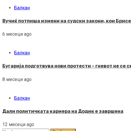
Балкан
Вучиќ потпиша измени на судски закони, кои Брисел
6 месеци ago
Балкан
Бугарија подготвува нови протести – гневот не се 
8 месеци ago
Балкан
Дали политичката кариера на Додик е завршена
12 месеци ago