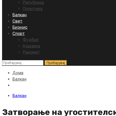
Република
Политика
Балкан
Свет
Бизнис
Спорт
Фудбал
Кошарка
Ракомет
Пребарувај
за:
Дома
Балкан
Балкан
Затворање на угостителск