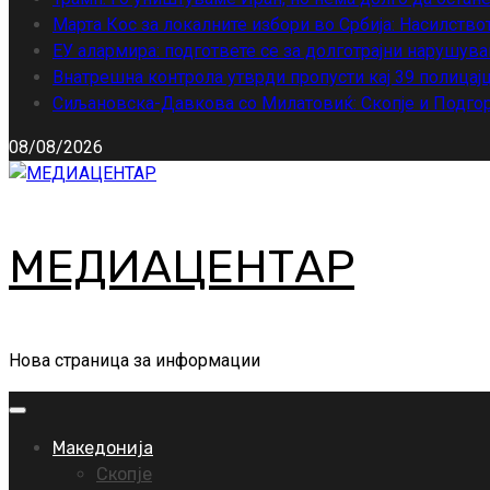
Марта Кос за локалните избори во Србија: Насилство
ЕУ алармира: подгответе се за долготрајни нарушува
Внатрешна контрола утврди пропусти кај 39 полицајц
Сиљановска-Давкова со Милатовиќ: Скопје и Подгор
08/08/2026
МЕДИАЦЕНТАР
Нова страница за информации
Primary
Menu
Македонија
Скопје