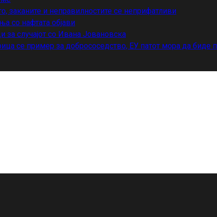
то, заканите и неправилностите се неприфатливи
ња со нафтата објави
и за случајот со Ивана Јовановска
ица се пример за добрососедство, ЕУ патот мора да биде 