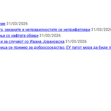
еме
31/03/2026
то, заканите и неправилностите се неприфатливи
31/03/202
ња со нафтата објави
31/03/2026
и за случајот со Ивана Јовановска
31/03/2026
ица се пример за добрососедство, ЕУ патот мора да биде 