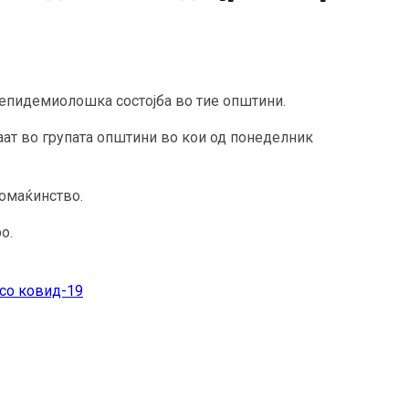
 епидемиолошка состојба во тие општини.
аат во групата општини во кои од понеделник
домаќинство.
о.
 со ковид-19