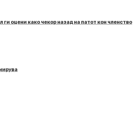
 ги оцени како чекор назад на патот кон членство
смирува