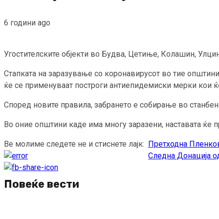
6 години ago
Угостителските објекти во Будва, Цетиње, Колашин, Улц
Стапката на заразување со коронавирусот во тие општини
ќе се применуваат построги антиепидемиски мерки кои ќе
Според новите правила, забрането е собирање во станбен
Во оние општини каде има многу заразени, наставата ќе пр
Ве молиме следете не и стиснете лајк:
Претходна
Пленков
Continue
Следна
Донација од
Reading
Повеќе вести