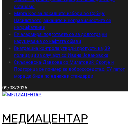
останеме
Марта Кос за локалните избори во Србија:
Насилството, заканите и неправилностите се
неприфатливи
ЕУ алармира: подгответе се за долготрајни
нарушувања со нафтата објави
Внатрешна контрола утврди пропусти кај 39
полицајци за случајот со Ивана Јовановска
Сиљановска-Давкова со Милатовиќ: Скопје и
Подгорица се пример за добрососедство, ЕУ патот
мора да биде по еднакви стандарди
09/08/2026
МЕДИАЦЕНТАР