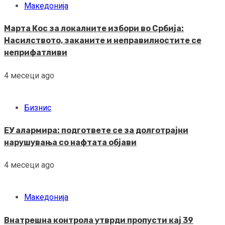
Македонија
Марта Кос за локалните избори во Србија:
Насилството, заканите и неправилностите се
неприфатливи
4 месеци ago
Бизнис
ЕУ алармира: подгответе се за долготрајни
нарушувања со нафтата објави
4 месеци ago
Македонија
Внатрешна контрола утврди пропусти кај 39