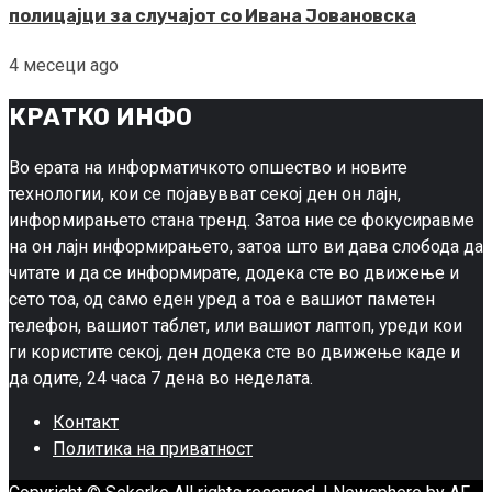
полицајци за случајот со Ивана Јовановска
4 месеци ago
КРАТКО ИНФО
Во ерата на информатичкото опшество и новите
технологии, кои се појавувват секој ден он лајн,
информирањето стана тренд. Затоа ние се фокусиравме
на он лајн информирањето, затоа што ви дава слобода да
читате и да се информирате, додека сте во движење и
сето тоа, од само еден уред а тоа е вашиот паметен
телефон, вашиот таблет, или вашиот лаптоп, уреди кои
ги користите секој, ден додека сте во движење каде и
да одите, 24 часа 7 дена во неделата.
Контакт
Политика на приватност