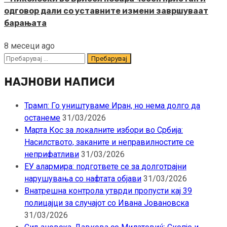
одговор дали со уставните измени завршуваат
барањата
8 месеци ago
Пребарувај
за:
НАЈНОВИ НАПИСИ
Трамп: Го уништуваме Иран, но нема долго да
останеме
31/03/2026
Марта Кос за локалните избори во Србија:
Насилството, заканите и неправилностите се
неприфатливи
31/03/2026
ЕУ алармира: подгответе се за долготрајни
нарушувања со нафтата објави
31/03/2026
Внатрешна контрола утврди пропусти кај 39
полицајци за случајот со Ивана Јовановска
31/03/2026