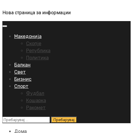
Нова страница за информации
Primary
Menu
Македонија
Скопје
Република
Политика
Балкан
Свет
Бизнис
Спорт
Фудбал
Кошарка
Ракомет
Пребарувај
за:
Дома