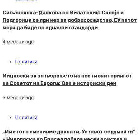
Сиљановска-Давкова со Милатовиќ: Скопје и
Подгорица се пример за добрососедство, ЕУ патот
мора да биде по еднакви стандарди
4 месеци ago
Политика
Мицкоски за затворањето на постмониторингот
на Советот на Европа: Ова е историски ден
6 месеци ago
Политика
„Името го сменивме двапати, Уставот седумпати“
– Николоски во Брисел побара чесен пристап и