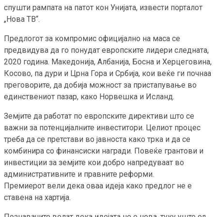
спушти рампата на патот кон Унијата, извести порталот
„Нова ТВ“.
Предлогот за компромис официјално на маса се
предвидува да го понудат европските лидери следната,
2020 година. Македонија, Албанија, Босна и Херцеговина,
Косово, па дури и Црна Гора и Србија, кои веќе ги почнаа
преговорите, да добија можност за пристапување во
единствениот пазар, како Норвешка и Исланд.
Земјите да работат по европските директиви што се
важни за потенцијалните инвеститори. Целиот процес
треба да се претстави во јавноста како трка и да се
комбинира со финансиски награди. Повеќе грантови и
инвестиции за земјите кои добро напредуваат во
административните и правните реформи.
Премиерот вели дека оваа идеја како предлог не е
ставена на хартија.
Познавачите велат дека идејата не е нова, туку уште од