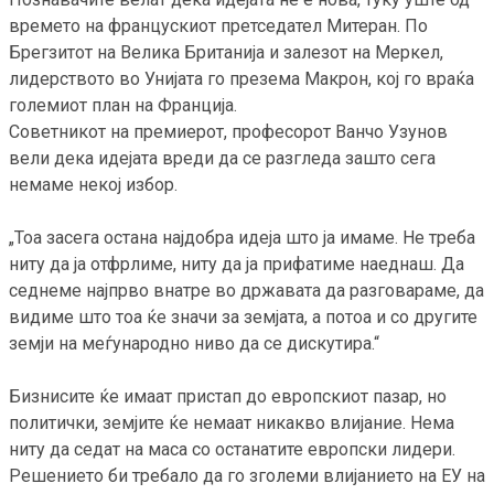
времето на францускиот претседател Митеран. По
Брегзитот на Велика Британија и залезот на Меркел,
лидерството во Унијата го презема Макрон, кој го враќа
големиот план на Франција.
Советникот на премиерот, професорот Ванчо Узунов
вели дека идејата вреди да се разгледа зашто сега
немаме некој избор.
„Тоа засега остана најдобра идеја што ја имаме. Не треба
ниту да ја отфрлиме, ниту да ја прифатиме наеднаш. Да
седнеме најпрво внатре во државата да разговараме, да
видиме што тоа ќе значи за земјата, а потоа и со другите
земји на меѓународно ниво да се дискутира.“
Бизнисите ќе имаат пристап до европскиот пазар, но
политички, земјите ќе немаат никакво влијание. Нема
ниту да седат на маса со останатите европски лидери.
Решението би требало да го зголеми влијанието на ЕУ на