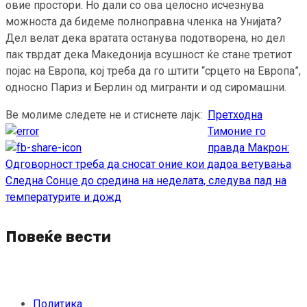
овие простори. Но дали со ова целосно исчезнува
можноста да бидеме полноправна членка на Унијата?
Дел велат дека вратата останува подотворена, но дел
пак тврдат дека Македонија всушност ќе стане третиот
појас на Европа, кој треба да го штити “срцето на Европа”,
односно Париз и Берлин од мигранти и од сиромашни.
Ве молиме следете не и стиснете лајк:
Претходна
Continue
Тимоние го
Reading
правда Макрон:
Одговорност треба да сносат оние кои дадоа ветувања
Следна
Сонце до средина на неделата, следува пад на
температурите и дожд
Повеќе вести
Политика