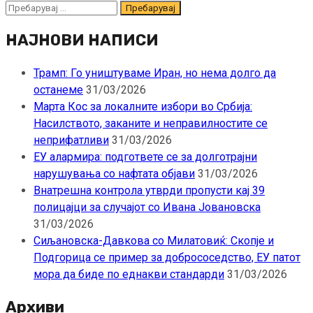
Пребарувај
за:
НАЈНОВИ НАПИСИ
Трамп: Го уништуваме Иран, но нема долго да
останеме
31/03/2026
Марта Кос за локалните избори во Србија:
Насилството, заканите и неправилностите се
неприфатливи
31/03/2026
ЕУ алармира: подгответе се за долготрајни
нарушувања со нафтата објави
31/03/2026
Внатрешна контрола утврди пропусти кај 39
полицајци за случајот со Ивана Јовановска
31/03/2026
Сиљановска-Давкова со Милатовиќ: Скопје и
Подгорица се пример за добрососедство, ЕУ патот
мора да биде по еднакви стандарди
31/03/2026
Архиви