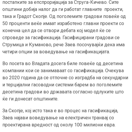
постапките за епспроријација за Струга-Кичево. Сите
општини добија налог да ги работат главните проекти,
така и Градот Скопје. Од поголемите градови повеќе од
50 проценти веќе имаат изработено главни проекти со
конечна цел да се отвори дебата кој модел ќе се
спроведе за гасификација. Гасифицирани градови се
Струмица и Куманово, рече Заев посочувајќи дека има
четири опции за воведување на гасификацијата.
Во посета во Владата досега биле повеќе од десетина
компании кои се занимаваат со гасификација. Очекува
во 2020 година да се отпочне со изградба на секундарни
и терцијални гасоводни системи барем во поголемите
десетина градови во државата согласно одлуките што
ќе ги донесат општините.
За Скопје, кој исто така е во процес на гасификација,
Заев најави воведување на електричен транвај со
проектирана вредност од околу 100 милиони евра.