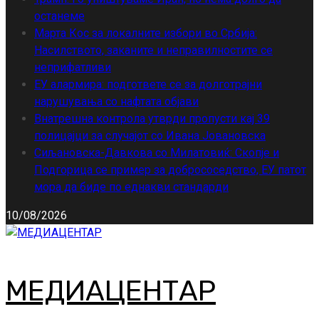
останеме
Марта Кос за локалните избори во Србија:
Насилството, заканите и неправилностите се
неприфатливи
ЕУ алармира: подгответе се за долготрајни
нарушувања со нафтата објави
Внатрешна контрола утврди пропусти кај 39
полицајци за случајот со Ивана Јовановска
Сиљановска-Давкова со Милатовиќ: Скопје и
Подгорица се пример за добрососедство, ЕУ патот
мора да биде по еднакви стандарди
10/08/2026
МЕДИАЦЕНТАР