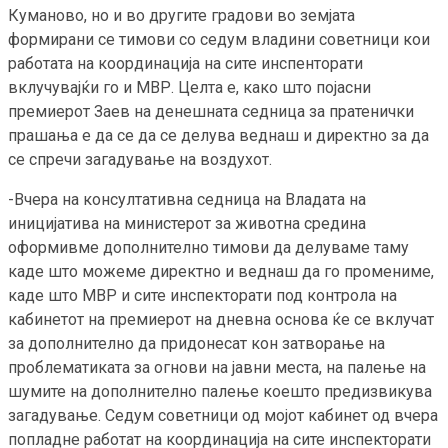
Куманово, но и во другите градови во земјата
формирани се тимови со седум владини советници кои
работата на координација на сите инспенторати
вклучувајќи го и МВР. Целта е, како што појасни
премиерот Заев на денешната седница за пратенички
прашања е да се да се делува веднаш и директно за да
се спречи загадување на воздухот.
-Вчера на консултативна седница на Владата на
иницијатива на министерот за животна средина
оформивме дополнително тимови да делуваме таму
каде што можеме директно и веднаш да го промениме,
каде што МВР и сите инспекторати под контрола на
кабинетот на премиерот на дневна основа ќе се вклучат
за дополнително да придонесат кон затворање на
проблематиката за огнови на јавни места, на палење на
шумите на дополнително палење коешто предизвикува
загадување. Седум советници од мојот кабинет од вчера
попладне работат на координација на сите инспекторати