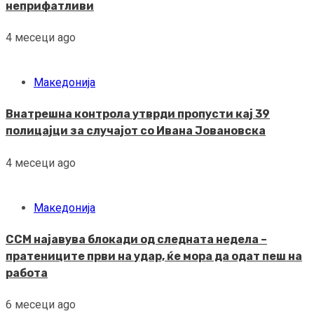
неприфатливи
4 месеци ago
Македонија
Внатрешна контрола утврди пропусти кај 39
полицајци за случајот со Ивана Јовановска
4 месеци ago
Македонија
ССМ најавува блокади од следната недела –
пратениците први на удар, ќе мора да одат пеш на
работа
6 месеци ago