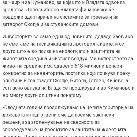
за Чаир и за Куманово, за којашто и Владата одвоила
средства. Дополнително Владата финансиски ќе
поддржи адаптирање на системите за греење и на
затворот Скопје и за студенските домови.
Инверторите се само една од новините, додаде Заев ако
не сметаме на гасификацијата , фотоволтаиците, и се
друго што е во полза на екологијата и заштитата на
животната средина и чистиот воздух. Министерството за
животна средина има одвоено 618 милиони денари
конкретно за инвенторите, постапка која почнува преку
општини и тоа градот Скопје, Битола, Тетово, Кичево, а
согласно одлука на Влада се проширува и во Куманово и
во многу други општини понатаму.
-Следната година продолжуваме на целата територија на
државата и подготвени сме да носиме законски
решенија за зголемување на свесноста за
спроведување на проектите за заштита на животната
средина. Дополнително многу инвестиции се насочени