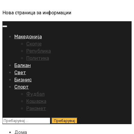
Нова страница за информации
Primary
Menu
Македонија
Скопје
Република
Политика
Балкан
Свет
Бизнис
Спорт
Фудбал
Кошарка
Ракомет
Пребарувај
за:
Дома