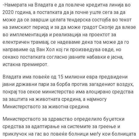
-Намерата на Владата е да повлече кредитна линија во
2020 година, а постапката да ја почне уште сега за да
може да се заврши целата тендерска состојба во текот
на зимскиот период и за да може градот Скопје да влезе
во имплементација и реализација на проектот за
електричен трамвај, се надеваме дека тоа може да го
направиме од Ван Хол кој ги произведува овде, но
секако постапката согласно јавните набавки е јасна,
истакна премиерот.
Владата има повеќе од 15 милиони евра предвидени
јавни државни пари за борба против загадениот воздух,
покрај тоа секое министерство има алоцирано средства
за заштита на животната средина, а најмногу
Министерството за животна средина.
Министерството за здравство определило буџетски
средства за адаптирање на системите за греење и
приклучок на гас во повеќе болници меѓу кои болницата