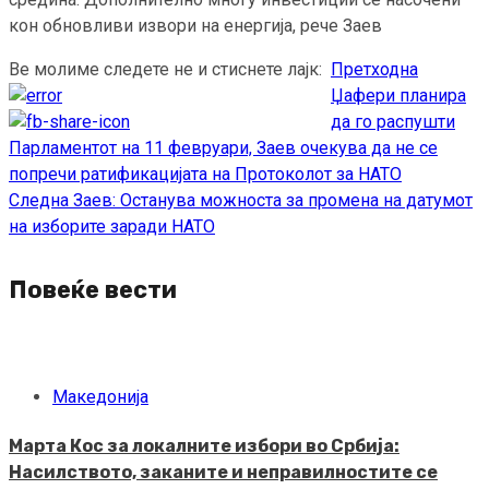
кон обновливи извори на енергија, рече Заев
Ве молиме следете не и стиснете лајк:
Претходна
Continue
Џафери планира
Reading
да го распушти
Парламентот на 11 февруари, Заев очекува да не се
попречи ратификацијата на Протоколот за НАТО
Следна
Заев: Останува можноста за промена на датумот
на изборите заради НАТО
Повеќе вести
Македонија
Марта Кос за локалните избори во Србија:
Насилството, заканите и неправилностите се