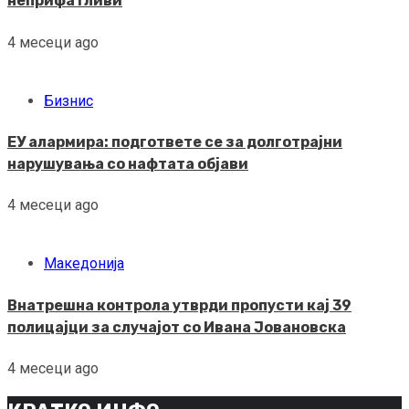
неприфатливи
4 месеци ago
Бизнис
ЕУ алармира: подгответе се за долготрајни
нарушувања со нафтата објави
4 месеци ago
Македонија
Внатрешна контрола утврди пропусти кај 39
полицајци за случајот со Ивана Јовановска
4 месеци ago