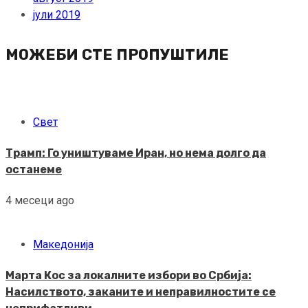
јули 2019
МОЖЕБИ СТЕ ПРОПУШТИЛЕ
Свет
Трамп: Го уништуваме Иран, но нема долго да
останеме
4 месеци ago
Македонија
Марта Кос за локалните избори во Србија:
Насилството, заканите и неправилностите се