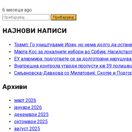
6 месеци ago
Пребарувај
за:
НАЈНОВИ НАПИСИ
Трамп: Го уништуваме Иран, но нема долго да остан
Марта Кос за локалните избори во Србија: Насилство
ЕУ алармира: подгответе се за долготрајни нарушува
Внатрешна контрола утврди пропусти кај 39 полицајц
Сиљановска-Давкова со Милатовиќ: Скопје и Подгор
Архиви
март 2026
јануари 2026
декември 2025
октомври 2025
август 2025