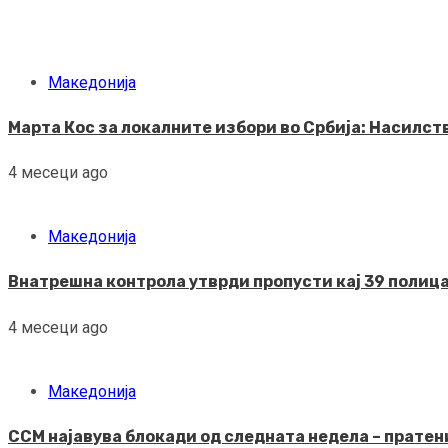
Македонија
Марта Кос за локалните избори во Србија: Насилс
4 месеци ago
Македонија
Внатрешна контрола утврди пропусти кај 39 полица
4 месеци ago
Македонија
ССМ најавува блокади од следната недела – пратени