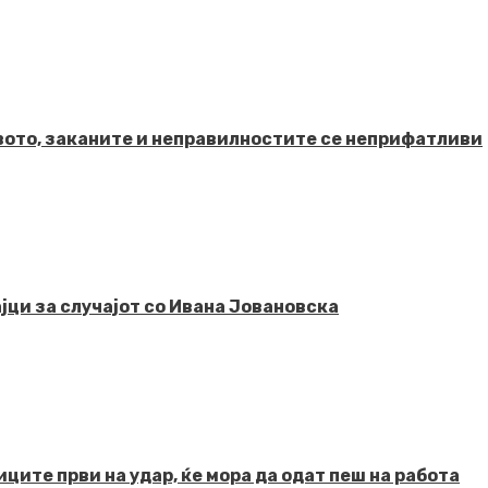
твото, заканите и неправилностите се неприфатливи
јци за случајот со Ивана Јовановска
ците први на удар, ќе мора да одат пеш на работа