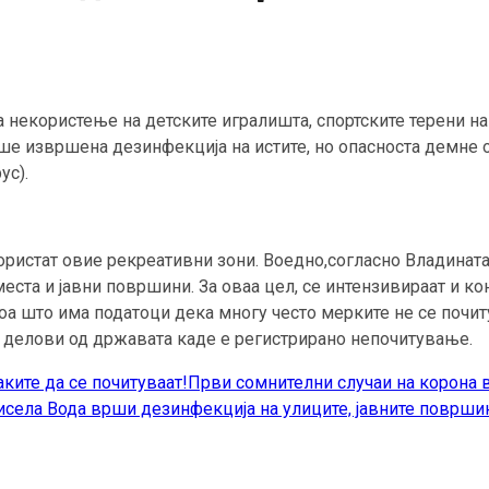
 некористење на детските игралишта, спортските терени на
еше извршена дезинфекција на истите, но опасноста демне 
ус).
 користат овие рекреативни зони. Воедно,согласно Владинат
 места и јавни површини. За оваа цел, се интензивираат и 
оа што има податоци дека многу често мерките не се почит
 делови од државата каде е регистрирано непочитување.
ките да се почитуваат!Први сомнителни случаи на корона 
ела Вода врши дезинфекција на улиците, јавните површин