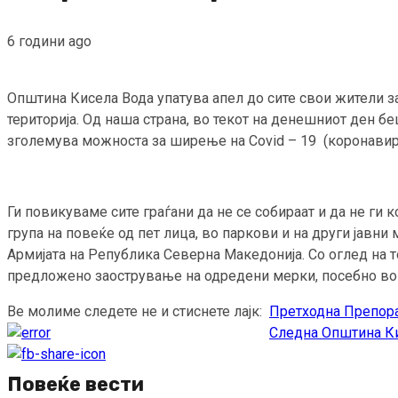
6 години ago
Општина Кисела Вода упатува апел до сите свои жители за
територија. Од наша страна, во текот на денешниот ден б
зголемува можноста за ширење на Covid – 19 (коронавир
Ги повикуваме сите граѓани да не се собираат и да не ги
група на повеќе од пет лица, во паркови и на други јавни
Армијата на Република Северна Македонија. Со оглед на т
предложено заострување на одредени мерки, посебно во
Ве молиме следете не и стиснете лајк:
Претходна
Препора
Continue
Следна
Општина Кис
Reading
Повеќе вести