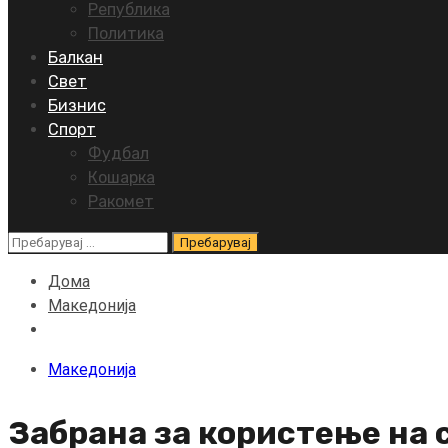
Република
Политика
Балкан
Свет
Бизнис
Спорт
Фудбал
Кошарка
Ракомет
Пребарувај
за:
Дома
Македонија
Македонија
Забрана за користење на 