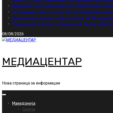
Марта Кос за локалните избори во Србија: Насилство
ЕУ алармира: подгответе се за долготрајни нарушува
Внатрешна контрола утврди пропусти кај 39 полицајц
Сиљановска-Давкова со Милатовиќ: Скопје и Подгор
08/08/2026
МЕДИАЦЕНТАР
Нова страница за информации
Primary
Menu
Македонија
Скопје