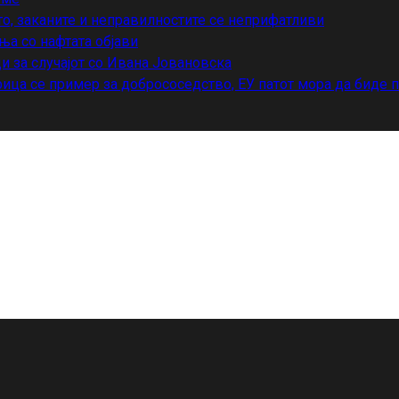
то, заканите и неправилностите се неприфатливи
ња со нафтата објави
и за случајот со Ивана Јовановска
ица се пример за добрососедство, ЕУ патот мора да биде 