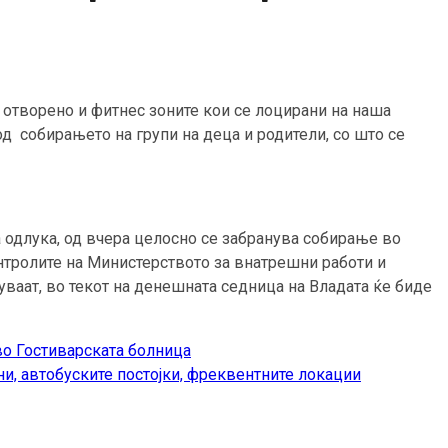
 отворено и фитнес зоните кои се лоцирани на наша
од собирањето на групи на деца и родители, со што се
а одлука, од вчера целосно се забранува собирање во
контролите на Министерството за внатрешни работи и
уваат, во текот на денешната седница на Владата ќе биде
во Гостиварската болница
и, автобуските постојки, фреквентните локации