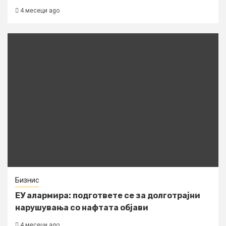
4 месеци ago
Бизнис
ЕУ алармира: подгответе се за долготрајни
нарушувања со нафтата објави
4 месеци ago