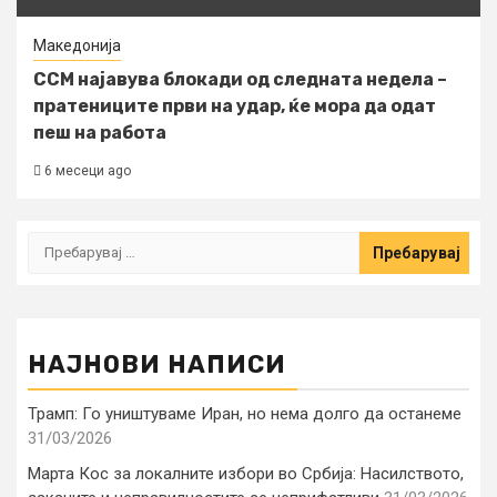
Македонија
ССМ најавува блокади од следната недела –
пратениците први на удар, ќе мора да одат
пеш на работа
6 месеци ago
Пребарувај
за:
НАЈНОВИ НАПИСИ
Трамп: Го уништуваме Иран, но нема долго да останеме
31/03/2026
Марта Кос за локалните избори во Србија: Насилството,