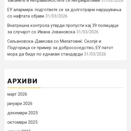
заканите и неправилностите се неприфатливи
31/03/2026
ЕУ алармира: подгответе се за долготрајни нарушувања
со нафтата објави
31/03/2026
Внатрешна контрола утврди пропусти кај 39 полицајци
за случајот со Ивана Јовановска
31/03/2026
Сиљановска-Давкова со Милатовиќ: Скопје и
Подгорица се пример за добрососедство, ЕУ патот
мора да биде по еднакви стандарди
31/03/2026
АРХИВИ
март 2026
јануари 2026
декември 2025
октомври 2025