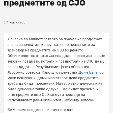
предметите од СЈО
7 години ago
Денеска во Министерството за правда ќе продолжат
вчера започнатите консултации по прашањето за
трансфер на предметите на СЈО во јавното
Обвинителство, откако Јанева даде овластување сите
тековни предмети, истраги и предистраги на СЈО да му
се предадат на Републичкиот јавен обвинител,
Љубомир Јовески. Како што пренесува
Дојче Веле
, со
мали исклучоци, доминира ставот дека предметите
треба да бидат преземени. Најверојатно денеска и ќе
биде донесена таква одлука – да бидат преземени
сите предмети што СЈО ќе му ги предаде на
Републичкиот јавен обвинител Љубомир Јовески.
Ве молиме следете не и стиснете лајк: