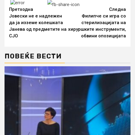
Continue
Reading
Претходна
Следна
Јовески не е надлежен
Филипче си игра со
да ја изземе колешката
стерилизацијата на
Јанева од предметите на
хируршките инструменти,
СЈО
обвини опозицијата
ПОВЕЌЕ ВЕСТИ