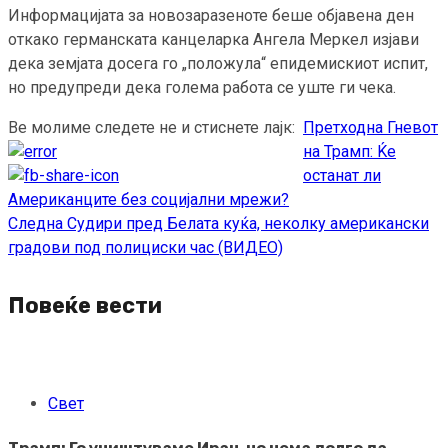
Информацијата за новозаразеноте беше објавена ден
откако германската канцеларка Ангела Меркел изјави
дека земјата досега го „положула“ епидемискиот испит,
но предупреди дека голема работа се уште ги чека.
Ве молиме следете не и стиснете лајк:
Претходна
Гневот
Continue
на Трамп: Ќе
Reading
останат ли
Американците без социјални мрежи?
Следна
Судири пред Белата куќа, неколку американски
градови под полициски час (ВИДЕО)
Повеќе вести
Свет