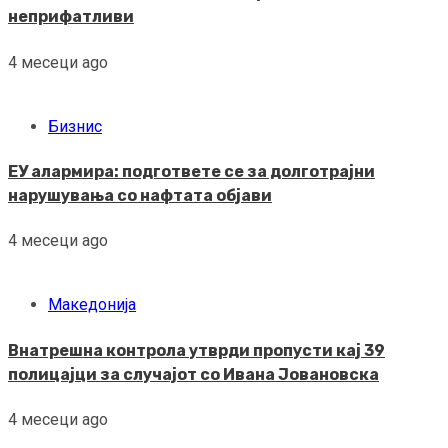
неприфатливи
4 месеци ago
Бизнис
ЕУ алармира: подгответе се за долготрајни
нарушувања со нафтата објави
4 месеци ago
Македонија
Внатрешна контрола утврди пропусти кај 39
полицајци за случајот со Ивана Јовановска
4 месеци ago