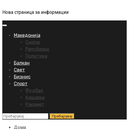
Нова страница за информации
Primary
Menu
Македонија
Скопје
Република
Политика
Балкан
Свет
Бизнис
Спорт
Фудбал
Кошарка
Ракомет
Пребарувај
за:
Дома