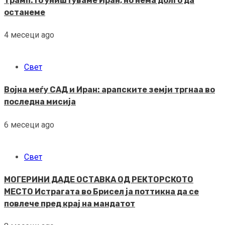
Трамп: Го уништуваме Иран, но нема долго да
останеме
4 месеци ago
Свет
Војна меѓу САД и Иран: арапските земји тргнаа во
последна мисија
6 месеци ago
Свет
МОГЕРИНИ ДАДЕ ОСТАВКА ОД РЕКТОРСКОТО
МЕСТО Истрагата во Брисел ја поттикна да се
повлече пред крај на мандатот