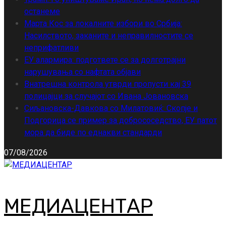
останеме
Марта Кос за локалните избори во Србија:
Насилството, заканите и неправилностите се
неприфатливи
ЕУ алармира: подгответе се за долготрајни
нарушувања со нафтата објави
Внатрешна контрола утврди пропусти кај 39
полицајци за случајот со Ивана Јовановска
Сиљановска-Давкова со Милатовиќ: Скопје и
Подгорица се пример за добрососедство, ЕУ патот
мора да биде по еднакви стандарди
07/08/2026
МЕДИАЦЕНТАР