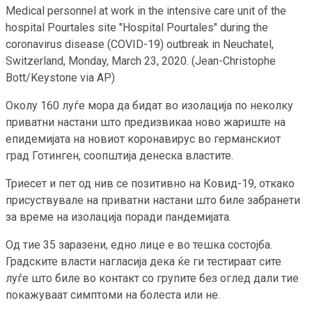
Medical personnel at work in the intensive care unit of the
hospital Pourtales site "Hospital Pourtales" during the
coronavirus disease (COVID-19) outbreak in Neuchatel,
Switzerland, Monday, March 23, 2020. (Jean-Christophe
Bott/Keystone via AP)
Околу 160 луѓе мора да бидат во изолација по неколку
приватни настани што предизвикаа ново жариште на
епидемијата на новиот коронавирус во германскиот
град Готинген, соопштија денеска властите.
Триесет и пет од нив се позитивно на Ковид-19, откако
присуствувале на приватни настани што биле забранети
за време на изолација поради пандемијата.
Од тие 35 заразени, едно лице е во тешка состојба.
Градските власти нагласија дека ќе ги тестираат сите
луѓе што биле во контакт со групите без оглед дали тие
покажуваат симптоми на болеста или не.