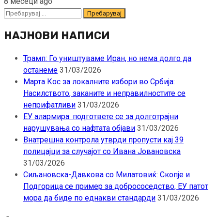
8 месеци ago
Пребарувај
за:
НАЈНОВИ НАПИСИ
Трамп: Го уништуваме Иран, но нема долго да
останеме
31/03/2026
Марта Кос за локалните избори во Србија:
Насилството, заканите и неправилностите се
неприфатливи
31/03/2026
ЕУ алармира: подгответе се за долготрајни
нарушувања со нафтата објави
31/03/2026
Внатрешна контрола утврди пропусти кај 39
полицајци за случајот со Ивана Јовановска
31/03/2026
Сиљановска-Давкова со Милатовиќ: Скопје и
Подгорица се пример за добрососедство, ЕУ патот
мора да биде по еднакви стандарди
31/03/2026