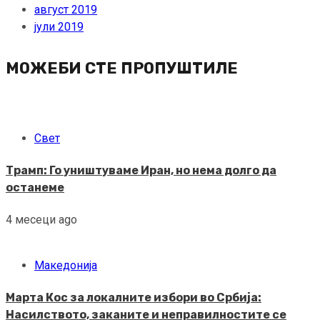
август 2019
јули 2019
МОЖЕБИ СТЕ ПРОПУШТИЛЕ
Свет
Трамп: Го уништуваме Иран, но нема долго да
останеме
4 месеци ago
Македонија
Марта Кос за локалните избори во Србија:
Насилството, заканите и неправилностите се