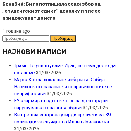
Брнабиќ: Би го потпишала секој збор од
„студентскиот едикт“ доколку и тие се
придржуваат до него
1 година ago
Пребарувај
за:
НАЈНОВИ НАПИСИ
Трамп: Го уништуваме Иран, но нема долго да
останеме
31/03/2026
Марта Кос за локалните избори во Србија:
Насилството, заканите и неправилностите се
неприфатливи
31/03/2026
ЕУ алармира: подгответе се за долготрајни
нарушувања со нафтата објави
31/03/2026
Внатрешна контрола утврди пропусти кај 39
полицајци за случајот со Ивана Јовановска
31/03/2026