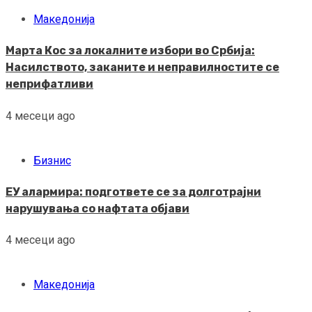
Македонија
Марта Кос за локалните избори во Србија:
Насилството, заканите и неправилностите се
неприфатливи
4 месеци ago
Бизнис
ЕУ алармира: подгответе се за долготрајни
нарушувања со нафтата објави
4 месеци ago
Македонија