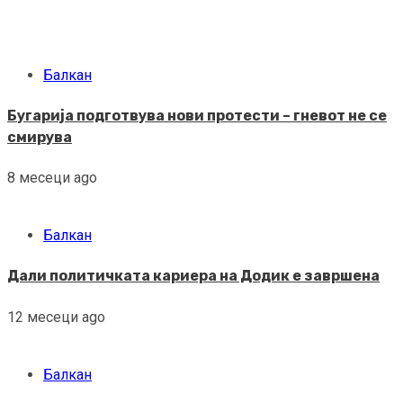
Балкан
Бугарија подготвува нови протести – гневот не се
смирува
8 месеци ago
Балкан
Дали политичката кариера на Додик е завршена
12 месеци ago
Балкан