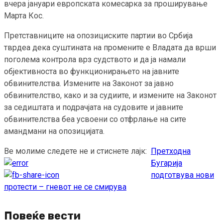
вчера јануари европската комесарка за проширување
Марта Кос.
Претставниците на опозициските партии во Србија
тврдеа дека суштината на промените е Владата да врши
поголема контрола врз судството и да ја намали
објективноста во функционирањето на јавните
обвинителства. Измените на Законот за јавно
обвинителство, како и за судиите, и измените на Законот
за седиштата и подрачјата на судовите и јавните
обвинителства беа усвоени со отфрлање на сите
амандмани на опозицијата.
Ве молиме следете не и стиснете лајк:
Претходна
Continue
Бугарија
Reading
подготвува нови
протести – гневот не се смирува
Повеќе вести