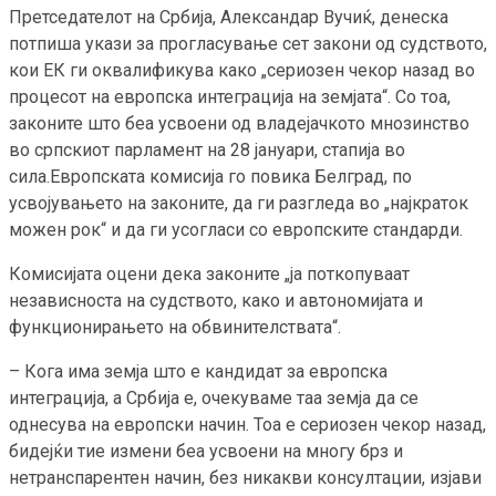
Претседателот на Србија, Александар Вучиќ, денеска
потпиша укази за прогласување сет закони од судството,
кои ЕК ги оквалификува како „сериозен чекор назад во
процесот на европска интеграција на земјата“. Со тоа,
законите што беа усвоени од владејачкото мнозинство
во српскиот парламент на 28 јануари, стапија во
сила.Европската комисија го повика Белград, по
усвојувањето на законите, да ги разгледа во „најкраток
можен рок“ и да ги усогласи со европските стандарди.
Комисијата оцени дека законите „ја поткопуваат
независноста на судството, како и автономијата и
функционирањето на обвинителствата“.
– Кога има земја што е кандидат за европска
интеграција, а Србија е, очекуваме таа земја да се
однесува на европски начин. Тоа е сериозен чекор назад,
бидејќи тие измени беа усвоени на многу брз и
нетранспарентен начин, без никакви консултации, изјави