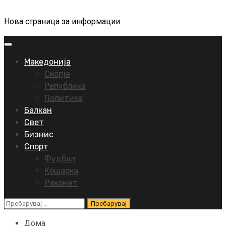
Нова страница за информации
Primary
Menu
Македонија
Скопје
Република
Политика
Балкан
Свет
Бизнис
Спорт
Фудбал
Кошарка
Ракомет
Пребарувај
за:
Дома