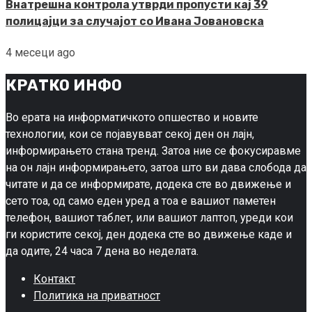
Внатрешна контрола утврди пропусти кај 39
полицајци за случајот со Ивана Јовановска
4 месеци ago
КРАТКО ИНФО
Во ерата на информатичкото опшество и новите
технологии, кои се појавувват секој ден он лајн,
информирањето стана тренд. Затоа ние се фокусиравме
на он лајн информирањето, затоа што ви дава слобода да
читате и да се информирате, додека сте во движење и
сето тоа, од само еден уред а тоа е вашиот паметен
телефон, вашиот таблет, или вашиот лаптоп, уреди кои
ги користите секој, ден додека сте во движење каде и
да одите, 24 часа 7 дена во неделата.
Контакт
Политика на приватност