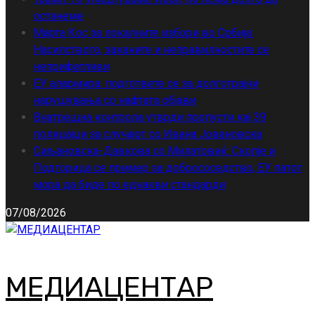
останеме
Марта Кос за локалните избори во Србија:
Насилството, заканите и неправилностите се
неприфатливи
ЕУ алармира: подгответе се за долготрајни
нарушувања со нафтата објави
Внатрешна контрола утврди пропусти кај 39
полицајци за случајот со Ивана Јовановска
Сиљановска-Давкова со Милатовиќ: Скопје и
Подгорица се пример за добрососедство, ЕУ патот
мора да биде по еднакви стандарди
07/08/2026
МЕДИАЦЕНТАР